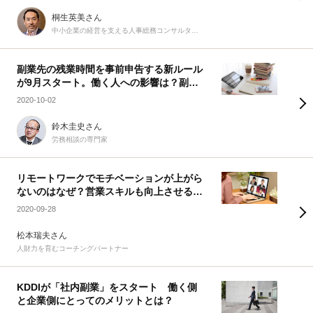
桐生英美さん
中小企業の経営を支える人事総務コンサルタント
副業先の残業時間を事前申告する新ルール
が9月スタート。働く人への影響は？副業
を報告しなかった場合はどうなる？
2020-10-02
鈴木圭史さん
労務相談の専門家
リモートワークでモチベーションが上がら
ないのはなぜ？営業スキルも向上させる雑
談の効果とは
2020-09-28
松本瑞夫さん
人財力を育むコーチングパートナー
KDDIが「社内副業」をスタート 働く側
と企業側にとってのメリットとは？