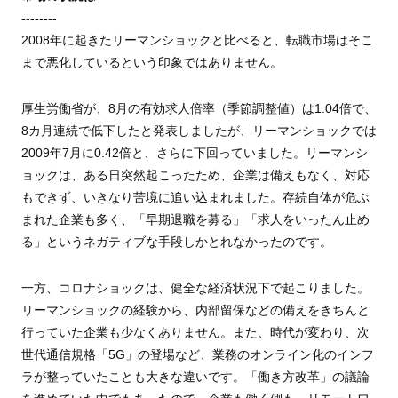
--------
2008年に起きたリーマンショックと比べると、転職市場はそこ
まで悪化しているという印象ではありません。
厚生労働省が、8月の有効求人倍率（季節調整値）は1.04倍で、
8カ月連続で低下したと発表しましたが、リーマンショックでは
2009年7月に0.42倍と、さらに下回っていました。リーマンシ
ョックは、ある日突然起こったため、企業は備えもなく、対応
もできず、いきなり苦境に追い込まれました。存続自体が危ぶ
まれた企業も多く、「早期退職を募る」「求人をいったん止め
る」というネガティブな手段しかとれなかったのです。
一方、コロナショックは、健全な経済状況下で起こりました。
リーマンショックの経験から、内部留保などの備えをきちんと
行っていた企業も少なくありません。また、時代が変わり、次
世代通信規格「5G」の登場など、業務のオンライン化のインフ
ラが整っていたことも大きな違いです。「働き方改革」の議論