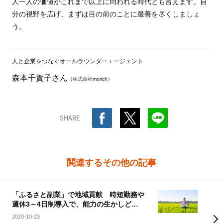
人一人の価値がこれまで以上に問われる時代とも言えます。自
分の視野を広げ、まずは目の前のことに最善を尽くしましょ
う。
人と企業をつなぐオールラウンダーエージェント
森本千賀子さん
（株式会社morich）
SHARE
関連するその他の記事
「ふるさと副業」で地域貢献 時短勤務や
週休3～4日制導入で、能力の生かしどこ
ろは地方ヘシフト？
2020-10-23