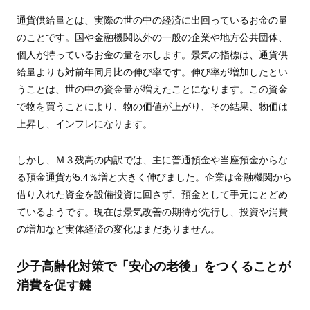
通貨供給量とは、実際の世の中の経済に出回っているお金の量
のことです。国や金融機関以外の一般の企業や地方公共団体、
個人が持っているお金の量を示します。景気の指標は、通貨供
給量よりも対前年同月比の伸び率です。伸び率が増加したとい
うことは、世の中の資金量が増えたことになります。この資金
で物を買うことにより、物の価値が上がり、その結果、物価は
上昇し、インフレになります。
しかし、Ｍ３残高の内訳では、主に普通預金や当座預金からな
る預金通貨が5.4％増と大きく伸びました。企業は金融機関から
借り入れた資金を設備投資に回さず、預金として手元にとどめ
ているようです。現在は景気改善の期待が先行し、投資や消費
の増加など実体経済の変化はまだありません。
少子高齢化対策で「安心の老後」をつくることが
消費を促す鍵