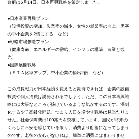
政府は6月14日、日本再興戦略を策定しました。
●日本産業再興プラン
（設備投資の増加、失業率の減少、女性の就業率の向上、黒字
の中小企業を2倍にする など）
●戦略市場創造プラン
（健康寿命、エネルギーの需給、インフラの構築、農業と観
光）
●国際展開戦略
（ＦＴＡ比率アップ、中小企業の輸出2倍 など）
この成長戦力が日本経済を変えると期待できれば、企業の設備
投資や個人消費は誘発されるでしょう。ただ、この日本再興戦
略には大事なところが抜けているような気がするのです。深刻
化する少子高齢化問題、つまり人口を増やす戦略は見当たりま
せん。社会保障費は100兆円を突破しています。国民が将来の
くらしに不安を感じている限り、消費より貯蓄になってしまう
のです。老後の安心がなければ、簡単に消費にはまわりませ