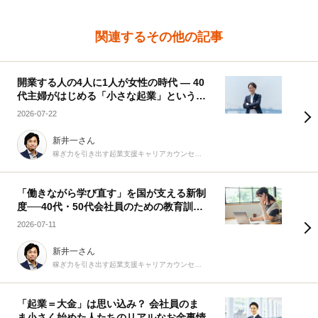
関連するその他の記事
開業する人の4人に1人が女性の時代 ― 40
代主婦がはじめる「小さな起業」という選
択
2026-07-22
新井一さん
稼ぎ力を引き出す起業支援キャリアカウンセラー
「働きながら学び直す」を国が支える新制
度──40代・50代会社員のための教育訓練
休暇給付金
2026-07-11
新井一さん
稼ぎ力を引き出す起業支援キャリアカウンセラー
「起業＝大金」は思い込み？ 会社員のま
ま小さく始めた人たちのリアルなお金事情