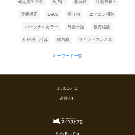
確定拠出年金
魚の目
相続税
社会福祉士
骨盤矯正
iDeCo
振り袖
エアコン掃除
パーソナルカラー
外反母趾
投資信託
所得税 計算
贈与税
マインドフルネス
キーワード一覧
JIJICOとは
運営会社
© My Best Pro