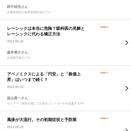
田中靖浩さん
企業防衛型の就業規則作成のプロ
レーシックは本当に危険？眼科医の見解と
レーシックに代わる矯正方法
2013-05-20
森井勇介さん
白内障手術のプロ
アベノミクスによる「円安」と「株価上
昇」はいつまで続く？
2013-05-20
益山真一さん
セミナー・執筆を通じてお金のコントロールを提案するFP
風疹が大流行。その初期症状と予防策
2013-05-20