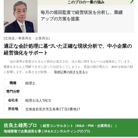
このプロの一番の強み
毎月の巡回監査で経営状況を分析し、業績
アップの方策を提案
[北海道／事業再生・企業再生]
適正な会計処理に基づいた正確な現状分析で、中小企業の
経営強化をサポート
「会計基準が変更されるなど税法が改正され、法人税に関するルールは複雑化しています。
概要をきちんと理解できずに誤った仕訳をしてしまうと、収益の額が変わり、納める税金の額
に影響します。お客さまが財務...
取材記事の続きを見る≫
職種
税理士
専門分野
会社名
税理士法人TACS
所在地
北海道岩見沢市五条東2丁目2番地17
佐良土雄亮プロ
（ 経営コンサルタント（M&A・PMI・企業再生） ）
地域密着で企業成長を導くM＆Aコンサルティングのプロ