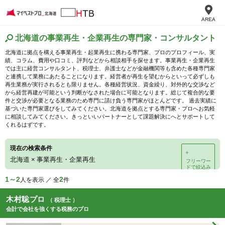
AREA
北海道の事業再生・企業再生の専門家・コンサルタント
北海道に拠点を構える事業再生・起業再生に携わる専門家、プロのプロフィール、実
績、コラム、費用や口コミ、評判などから相談相手を探せます。事業再生・企業再生
では主に経営コンサルタント、税理士、弁護士などが金融機関等も含めた各種専門家
と連携して業務にあたることになります。経営者が再生を望むからといって必ずしも
再生業務が実行されるとも限りません。各種経営状況、資金繰り、対外的な交渉など
から経営再建が可能という判断がなされた場合に可能となります。総じて複合的な要
件と交渉が必要となる業務のため専門に請け負う専門家がほとんどです。 過去実績に
基づいた専門家選びをしてみてください。北海道を拠点とする専門家・プロへお気軽
に相談してみてください。きっといいパートナーとして課題解決にへとサポートして
くれるはずです。
現在の検索条件
＋
北海道
×
事業再生・企業再生
フリーワー
ドで絞込み
1～2
2
人を表示 ／ 全
件
木村聡プロ
（ 税理士 ）
会計で会社を強くする税務のプロ