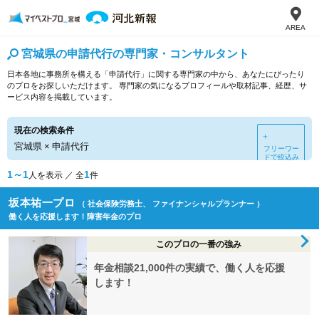
AREA
宮城県の申請代行の専門家・コンサルタント
日本各地に事務所を構える「申請代行」に関する専門家の中から、あなたにぴったり
のプロをお探しいただけます。 専門家の気になるプロフィールや取材記事、経歴、サ
ービス内容を掲載しています。
現在の検索条件
＋
宮城県
×
申請代行
フリーワー
ドで絞込み
1～1
1
人を表示 ／ 全
件
坂本祐一プロ
（ 社会保険労務士、 ファイナンシャルプランナー ）
働く人を応援します！障害年金のプロ
このプロの一番の強み
年金相談21,000件の実績で、働く人を応援
します！