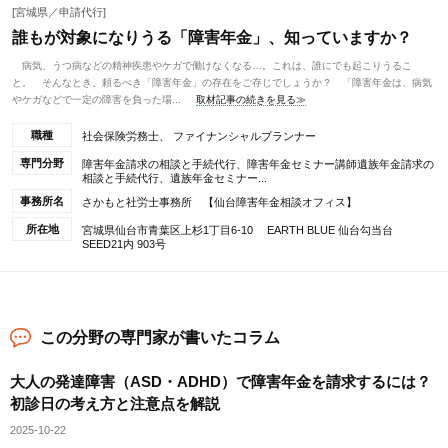
[宮城県／申請代行]
誰もが対象になりうる「障害年金」、知っていますか？
病気、うつ病などの精神疾患やケガで働けなくなる…。これは、誰にでも起こりうるこ
と。 そんなとき、頼るべき「障害年金」の存在をご存じでしょうか？ 「障害年金は、病気
やケガなどで一定の障害を負った場...
取材記事の続きを見る≫
職種
社会保険労務士、 ファイナンシャルプランナー
専門分野
障害年金請求の相談と手続代行、障害年金セミナー講師遺族年金請求の
相談と手続代行、遺族年金セミナー...
事務所名
さかもと社労士事務所 【仙台障害年金相談オフィス】
所在地
宮城県仙台市青葉区上杉1丁目6-10 EARTH BLUE 仙台勾当台
SEED21内 903号
この分野の専門家が書いたコラム
大人の発達障害（ASD・ADHD）で障害年金を請求するには？
初診日の考え方と注意点を解説
2025-10-22