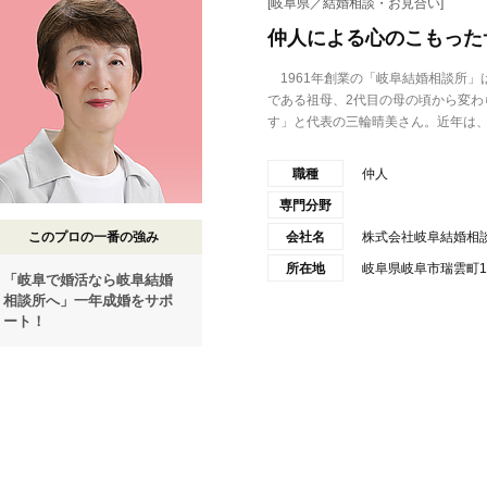
[岐阜県／結婚相談・お見合い]
仲人による心のこもった
1961年創業の「岐阜結婚相談所」
である祖母、2代目の母の頃から変わ
す」と代表の三輪晴美さん。近年は、.
職種
仲人
専門分野
このプロの一番の強み
会社名
株式会社岐阜結婚相
所在地
岐阜県岐阜市瑞雲町1
「岐阜で婚活なら岐阜結婚
相談所へ」一年成婚をサポ
ート！