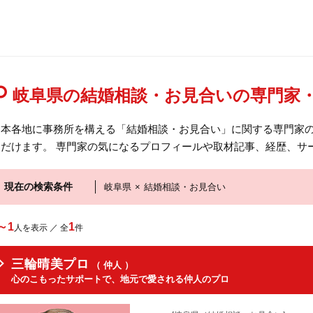
岐阜県の結婚相談・お見合いの専門家
日本各地に事務所を構える「結婚相談・お見合い」に関する専門家
ただけます。 専門家の気になるプロフィールや取材記事、経歴、サ
現在の検索条件
岐阜県
×
結婚相談・お見合い
～1
1
人を表示 ／ 全
件
三輪晴美プロ
（ 仲人 ）
心のこもったサポートで、地元で愛される仲人のプロ