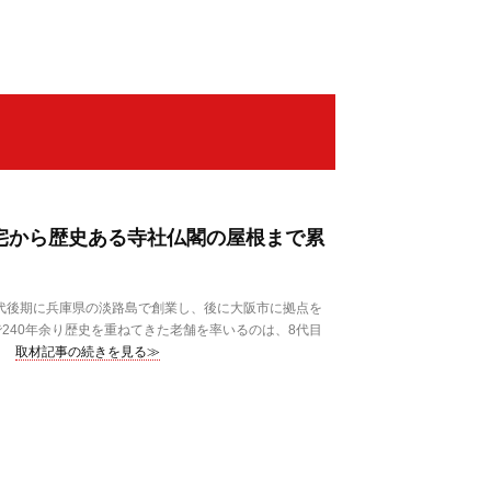
住宅から歴史ある寺社仏閣の屋根まで累
代後期に兵庫県の淡路島で創業し、後に大阪市に拠点を
240年余り歴史を重ねてきた老舗を率いるのは、8代目
取材記事の続きを見る≫