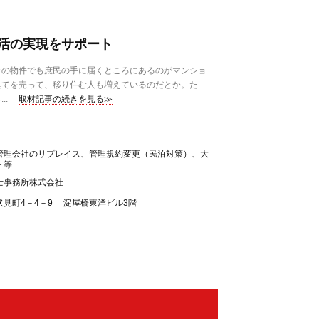
活の実現をサポート
の物件でも庶民の手に届くところにあるのがマンショ
建てを売って、移り住む人も増えているのだとか。た
..
取材記事の続きを見る≫
管理会社のリプレイス、管理規約変更（民泊対策）、大
ト等
士事務所株式会社
見町4－4－9 淀屋橋東洋ビル3階