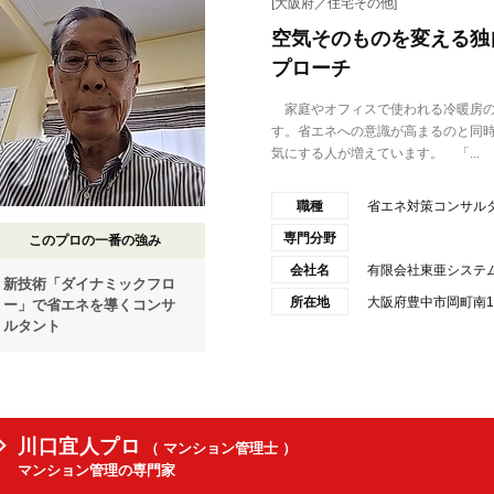
[大阪府／住宅その他]
空気そのものを変える独
プローチ
家庭やオフィスで使われる冷暖房の
す。省エネへの意識が高まるのと同
気にする人が増えています。 「...
職種
省エネ対策コンサル
専門分野
このプロの一番の強み
会社名
有限会社東亜システ
新技術「ダイナミックフロ
所在地
大阪府豊中市岡町南1-
ー」で省エネを導くコンサ
ルタント
川口宜人プロ
（ マンション管理士 ）
マンション管理の専門家