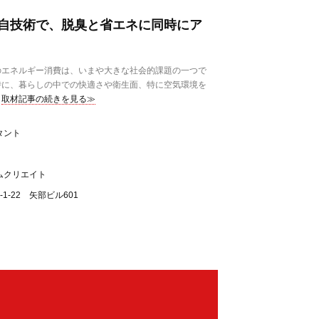
自技術で、脱臭と省エネに同時にア
エネルギー消費は、いまや大きな社会的課題の一つで
時に、暮らしの中での快適さや衛生面、特に空気環境を
取材記事の続きを見る≫
タント
ムクリエイト
1-22 矢部ビル601