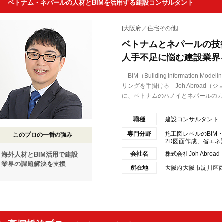
ベトナム・ネパールの人材とBIMを活用する建設コンサルタント
[大阪府／住宅その他]
ベトナムとネパールの技
人手不足に悩む建設業界
BIM（Building Informatio
リングを手掛ける「Joh Abroa
に、ベトナムのハノイとネパールのカ.
職種
建設コンサルタント
専門分野
施工図レベルのBIM
このプロの一番の強み
2D図面作成、省エネ計
会社名
株式会社Joh Abroad
海外人材とBIM活用で建設
業界の課題解決を支援
所在地
大阪府大阪市淀川区西