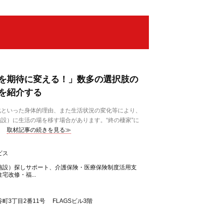
を期待に変える！」数多の選択肢の
を紹介する
といった身体的理由、また生活状況の変化等により、
設）に生活の場を移す場合があります。“終の棲家”に
取材記事の続きを見る≫
ビス
施設）探しサポート、介護保険・医療保険制度活用支
宅改修・福...
町3丁目2番11号 FLAGSビル3階