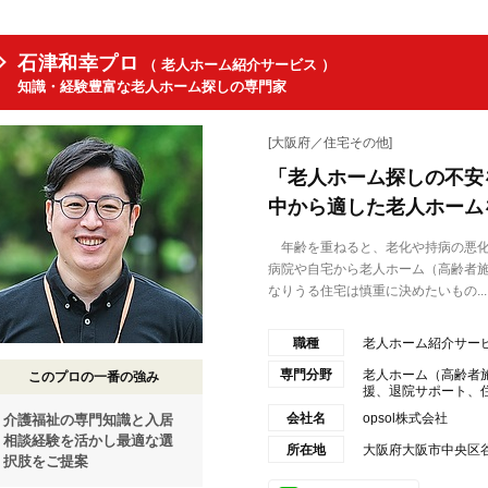
石津和幸プロ
（ 老人ホーム紹介サービス ）
知識・経験豊富な老人ホーム探しの専門家
[大阪府／住宅その他]
「老人ホーム探しの不安
中から適した老人ホーム
年齢を重ねると、老化や持病の悪化
病院や自宅から老人ホーム（高齢者施
なりうる住宅は慎重に決めたいもの...
職種
老人ホーム紹介サー
専門分野
老人ホーム（高齢者
このプロの一番の強み
援、退院サポート、住
会社名
opsol株式会社
介護福祉の専門知識と入居
相談経験を活かし最適な選
所在地
大阪府大阪市中央区谷
択肢をご提案