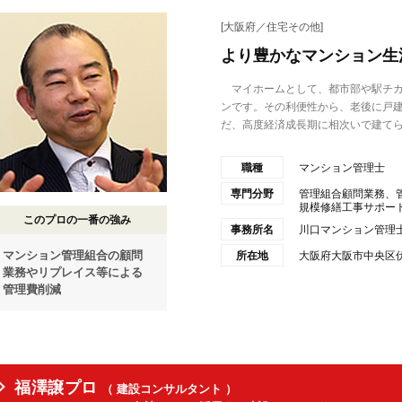
[大阪府／住宅その他]
より豊かなマンション生
マイホームとして、都市部や駅チカ
ンです。その利便性から、老後に戸
だ、高度経済成長期に相次いで建てら.
職種
マンション管理士
専門分野
管理組合顧問業務、
規模修繕工事サポー
このプロの一番の強み
事務所名
川口マンション管理
マンション管理組合の顧問
所在地
大阪府大阪市中央区伏
業務やリプレイス等による
管理費削減
福澤譲プロ
（ 建設コンサルタント ）