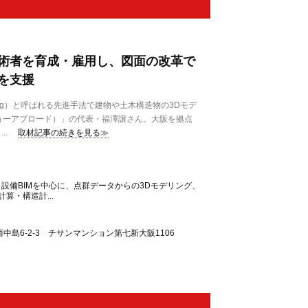
術者を育成・雇用し、図面の改革で
を支援
n Modeling）と呼ばれる先進手法で建物や土木構造物の3Dモデ
d（ジョーアブロード）」の代表・福澤譲さん。大阪を拠点
..
取材記事の続きを見る≫
・設備BIMを中心に、点群データからの3Dモデリング、
算・構造計...
中島6-2-3 チサンマンション第七新大阪1106