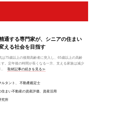
精通する専門家が、シニアの住まい
変える社会を目指す
代は75歳以上の後期高齢者に突入し、65歳以上の高齢
ます。定年後の時間が長くなる一方、支える家族は減少
..
取材記事の続きを見る≫
サルタント、 不動產鑑定士
の住まい不動産の資産評価、資産活用
研究所