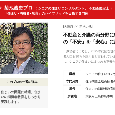
菊池浩史プロ
（ シニアの住まいコンサルタント、 不動產鑑定士 ）
「住まい×消費者×教育」のハイブリッドを目指す専門家
[大阪府／住宅その他]
不動産と介護の両分野に
の「不安」を「安心」に
厚労省によると、2025年に団塊世
者人口も30％を超えると言われてい
し、シニアの住まいにまつわる不安が.
職種
シニアの住まいコン
専門分野
住宅問題全般高齢者
このプロの一番の強み
屋号
住まいの消費者教育
住まいの問題に精通。住ま
所在地
大阪府三島郡島本町
いの消費者教育をしっかり
実践します。