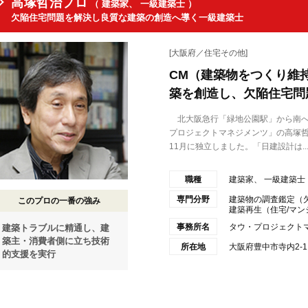
高塚哲治プロ
（ 建築家、 一級建築士 ）
欠陥住宅問題を解決し良質な建築の創造へ導く一級建築士
[大阪府／住宅その他]
CM（建築物をつくり維
築を創造し、欠陥住宅問
北大阪急行「緑地公園駅」から南へ
プロジェクトマネジメンツ」の高塚哲
11月に独立しました。「日建設計は..
職種
建築家、 一級建築士
専門分野
建築物の調査鑑定（欠
このプロの一番の強み
建築再生（住宅/マンショ
事務所名
タウ・プロジェクト
建築トラブルに精通し、建
築主・消費者側に立ち技術
所在地
大阪府豊中市寺内2-11-
的支援を実行