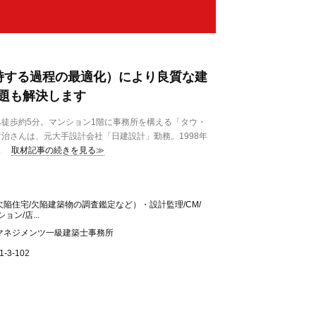
持する過程の最適化）により良質な建
題も解決します
徒歩約5分。マンション1階に事務所を構える「タウ・
治さんは、元大手設計会社「日建設計」勤務。1998年
.
取材記事の続きを見る≫
陥住宅/欠陥建築物の調査鑑定など）・設計監理/CM/
ン/店...
マネジメンツ一級建築士事務所
3-102