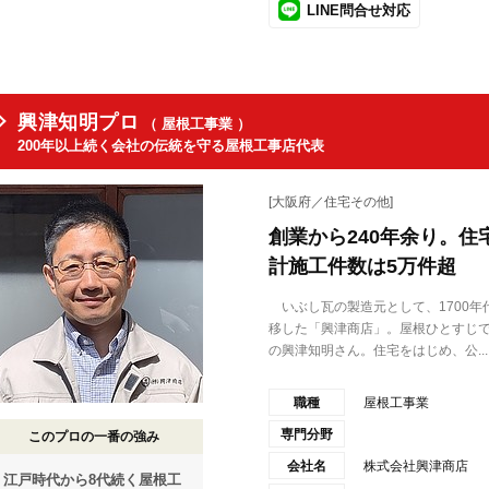
LINE問合せ対応
興津知明プロ
（ 屋根工事業 ）
200年以上続く会社の伝統を守る屋根工事店代表
[大阪府／住宅その他]
創業から240年余り。
計施工件数は5万件超
いぶし瓦の製造元として、1700年
移した「興津商店」。屋根ひとすじで
の興津知明さん。住宅をはじめ、公...
職種
屋根工事業
専門分野
このプロの一番の強み
会社名
株式会社興津商店
江戸時代から8代続く屋根工