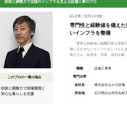
技術と調整力で北陸のインフラを支える設備工事のプロ
[石川県／住宅その他]
専門性と経験値を備えた
いインフラを整備
「豊富な経験値と臨機応変な実務力
動に欠かせないインフラをしつらえ
貴之さん。給排水、空調、消火設備...
職種
設備工事業
専門分野
このプロの一番の強み
会社名
株式会社なかの設備
技術と調整力で現場環境と
所在地
石川県白山市坊丸町3
安心な暮らしを支援