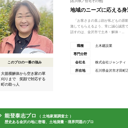
[石川県／住宅その他]
地域のニーズに応える身
「お客さまの喜ぶ顔が私どもの原動
激してもらえるよう、常に誠心誠意
話すのは、金沢市で土木・解体・...
職種
土木建設業
専門分野
このプロの一番の強み
会社名
株式会社ジャンティ
所在地
石川県金沢市才田町乙1
大規模解体から空き家の草
刈りまで 笑顔で対応する
町の助っ人
能登泰志プロ
（ 土地家屋調査士 ）
歴史ある金沢の地に密着、土地測量・境界問題のプロ