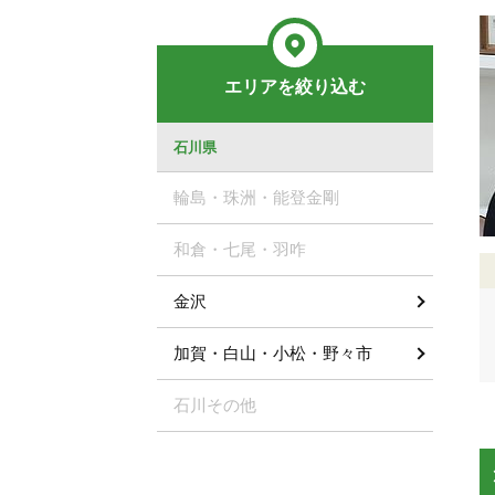
エリアを絞り込む
石川県
輪島・珠洲・能登金剛
和倉・七尾・羽咋
金沢
加賀・白山・小松・野々市
石川その他