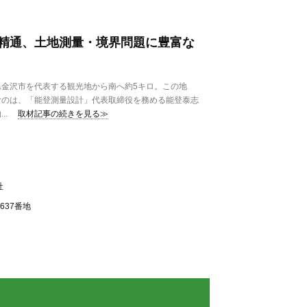
精通、土地測量・境界問題に豊富な
金沢市を代表する観光地から南へ約5キロ。この地
むのは、「能登測量設計」代表取締役を務める能登泰志
..
取材記事の続きを見る≫
社
637番地