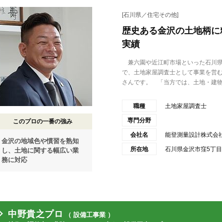
[石川県／住宅その他]
歴史ある金沢の土地柄に
実績
兼六園や近江町市場といった石川県
で、土地家屋調査士として事業を営
さんです。 「当方では、土地・建物.
職種
土地家屋調査士
専門分野
このプロの一番の強み
会社名
能登測量設計株式会
金沢の地域色や慣習を熟知
所在地
石川県金沢市窪5丁目
し、土地に関する幅広い業
務に対応
中野貴之プロ
（ 設備工事業 ）