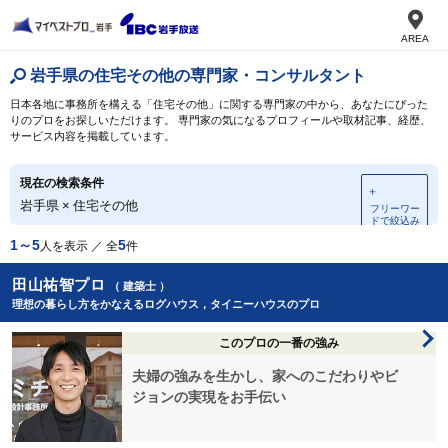
AREA
岩手県の住宅その他の専門家・コンサルタント
日本各地に事務所を構える「住宅その他」に関する専門家の中から、あなたにぴった
りのプロをお探しいただけます。 専門家の気になるプロフィールや取材記事、経歴、
サービス内容を掲載しています。
現在の検索条件
＋
岩手県
×
住宅その他
フリーワー
ドで絞込み
1～5
5
人を表示 ／ 全
件
田山祐智プロ
（ 建築士 ）
理想の暮らし方をかなえるログハウス，タイニーハウスのプロ
このプロの一番の強み
夫婦の強みを生かし、家へのこだわりやビ
ジョンの実現をお手伝い