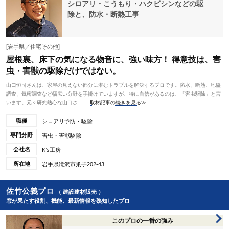
シロアリ・こうもり・ハクビシンなどの駆
除と、防水・断熱工事
[岩手県／住宅その他]
屋根裏、床下の気になる物音に、強い味方！ 得意技は、害
虫・害獣の駆除だけではない。
山口恒司さんは、家屋の見えない部分に潜むトラブルを解決するプロです。防水、断熱、地盤
調査、気密調査など幅広い分野を手掛けていますが、特に自信があるのは、「害虫駆除」と言
います。元々研究熱心な山口さ...
取材記事の続きを見る≫
職種
シロアリ予防・駆除
専門分野
害虫・害獣駆除
会社名
K’s工房
所在地
岩手県滝沢市巣子202-43
佐竹公義プロ
（ 建設建材販売 ）
窓が果たす役割、機能、最新情報を熟知したプロ
このプロの一番の強み