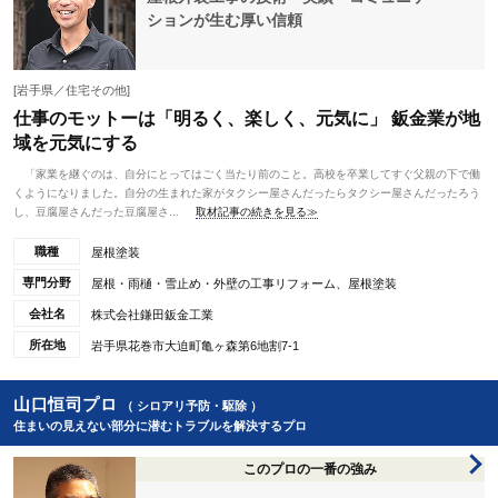
ションが生む厚い信頼
[岩手県／住宅その他]
仕事のモットーは「明るく、楽しく、元気に」 鈑金業が地
域を元気にする
「家業を継ぐのは、自分にとってはごく当たり前のこと。高校を卒業してすぐ父親の下で働
くようになりました。自分の生まれた家がタクシー屋さんだったらタクシー屋さんだったろう
し、豆腐屋さんだった豆腐屋さ...
取材記事の続きを見る≫
職種
屋根塗装
専門分野
屋根・雨樋・雪止め・外壁の工事リフォーム、屋根塗装
会社名
株式会社鎌田鈑金工業
所在地
岩手県花巻市大迫町亀ヶ森第6地割7-1
山口恒司プロ
（ シロアリ予防・駆除 ）
住まいの見えない部分に潜むトラブルを解決するプロ
このプロの一番の強み