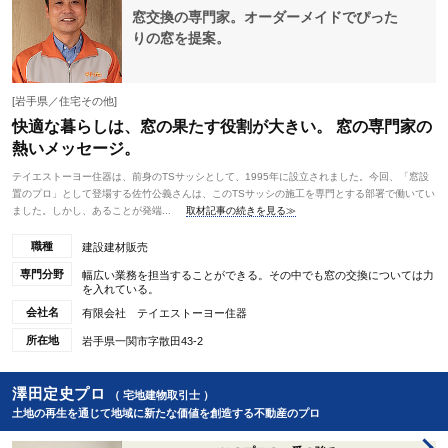
窓交換の専門家。オーダーメイドでぴった
りの窓を提案。
[岩手県／住宅その他]
快適な暮らしは、窓の果たす役割が大きい。 窓の専門家の
熱いメッセージ。
テイエストーヨー住器は、前身のTSサッシとして、1995年に設立されました。今回、「窓設
置のプロ」として登場する佐竹公義さんは、このTSサッシの施工を専門とする部署で働いてい
ました。しかし、あることが発端...
取材記事の続きを見る≫
職種
建設建材販売
専門分野
幅広い業務を担当することができる。その中でも窓の交換については力
を入れている。
会社名
有限会社 テイエストーヨー住器
所在地
岩手県一関市字散田43-2
澤田定史プロ
（ 宅地建物取引士 ）
土地の再生を通じて地域に新たな価値を創造する不動産のプロ