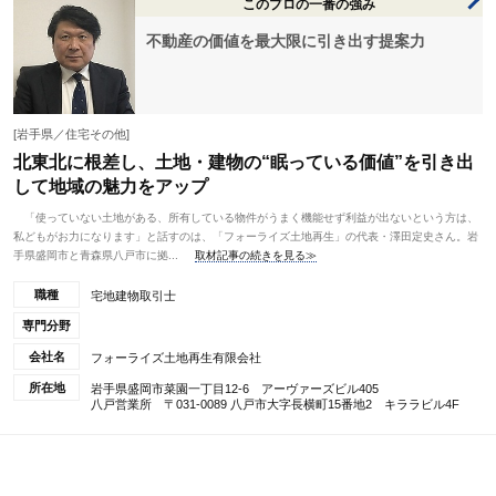
このプロの一番の強み
不動産の価値を最大限に引き出す提案力
[岩手県／住宅その他]
北東北に根差し、土地・建物の“眠っている価値”を引き出
して地域の魅力をアップ
「使っていない土地がある、所有している物件がうまく機能せず利益が出ないという方は、
私どもがお力になります」と話すのは、「フォーライズ土地再生」の代表・澤田定史さん。岩
手県盛岡市と青森県八戸市に拠...
取材記事の続きを見る≫
職種
宅地建物取引士
専門分野
会社名
フォーライズ土地再生有限会社
所在地
岩手県盛岡市菜園一丁目12-6 アーヴァーズビル405
八戸営業所 〒031-0089 八戸市大字長横町15番地2 キララビル4F