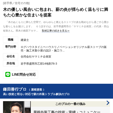
[岩手県／住宅その他]
木の優しい風合いに包まれ、薪の炎が揺らめく温もりに満
ちた心豊かな住まいを提案
「木のぬくもりに満ちた空間で、ゆらゆらと燃えるストーブの炎を眺めながら過ごす心豊か
な暮らしをお届けします」 そう話すのは、岩手県盛岡市の「ヤマミチ企画室」の代表・田山
祐智さん。県木の南部アカマ...
取材記事の続きを見る≫
職種
建築士
専門分野
ログハウスタイニーハウスリノベーションオリジナル薪ストーブの販
売・施工木製小屋の設計・施工ウ...
会社名
合同会社ヤマミチ企画室
所在地
岩手県盛岡市乙部14地割76-3
LINE問合せ対応
鎌田善行プロ
（ 屋根塗装 ）
高い技術と明るい対応で家の外装トラブル解決のプロ
このプロの一番の強み
屋根外装工事の技術・実績・コミュニケー