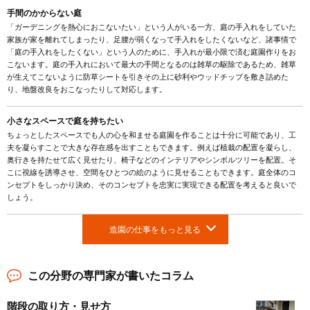
手間のかからない庭
「ガーデニングを熱心におこないたい」という人がいる一方、庭の手入れをしていた
家族が家を離れてしまったり、足腰が弱くなって手入れをしたくないなど、諸事情で
「庭の手入れをしたくない」という人のために、手入れが最小限で済む庭園作りをお
こないます。庭の手入れにおいて最大の手間となるのは雑草の駆除であるため、雑草
が生えてこないように防草シートを引きその上に砂利やウッドチップを敷き詰めた
り、地盤改良をおこなったりして対応します。
小さなスペースで庭を持ちたい
ちょっとしたスペースでも人の心を和ませる庭園を作ることは十分に可能であり、工
夫を凝らすことで大きな存在感を出すこともできます。例えば植栽の配置を凝らし、
奥行きを持たせて広く見せたり、椅子などのインテリアやシンボルツリーを配置。そ
こに視線を誘導させ、空間をひとつの絵のように見せることもできます。庭全体のコ
ンセプトをしっかり決め、そのコンセプトを忠実に実現できる配置を考えると良いで
しょう。
造園の仕事をもっと見る
この分野の専門家が書いたコラム
階段の取り方・見せ方