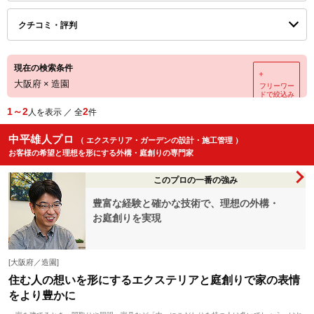
クチコミ・評判
現在の検索条件
＋
大阪府
×
造園
フリーワー
ドで絞込み
1～2
2
人を表示 ／ 全
件
中平雄人プロ
（ エクステリア・ガーデンの設計・施工管理 ）
お客様の希望と理想を形にする外構・庭創りの専門家
このプロの一番の強み
豊富な経験と確かな技術で、理想の外構・
お庭創りを実現
[大阪府／造園]
住む人の想いを形にするエクステリアと庭創りで家の表情
をより豊かに