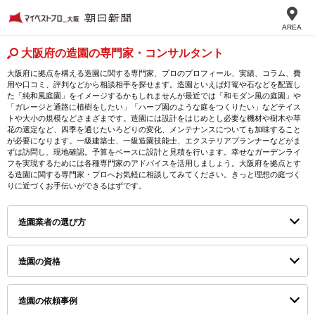
AREA
大阪府の造園の専門家・コンサルタント
大阪府に拠点を構える造園に関する専門家、プロのプロフィール、実績、コラム、費
用や口コミ、評判などから相談相手を探せます。造園といえば灯篭や石などを配置し
た「純和風庭園」をイメージするかもしれませんが最近では「和モダン風の庭園」や
「ガレージと通路に植樹をしたい」「ハーブ園のような庭をつくりたい」などテイス
トや大小の規模などさまざまです。造園には設計をはじめとし必要な機材や樹木や草
花の選定など、四季を通じたいろどりの変化、メンテナンスについても加味すること
が必要になります。一級建築士、一級造園技能士、エクステリアプランナーなどがま
ずは訪問し、現地確認。予算をベースに設計と見積を行います。幸せなガーデンライ
フを実現するためには各種専門家のアドバイスを活用しましょう。大阪府を拠点とす
る造園に関する専門家・プロへお気軽に相談してみてください。きっと理想の庭づく
りに近づくお手伝いができるはずです。
造園業者の選び方
造園の資格
造園の依頼事例