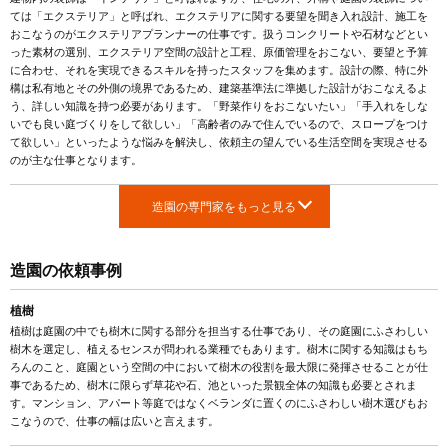
ては「エクステリア」と呼ばれ、エクステリアに関する要望を聞き入れ設計、施工を
おこなうのがエクステリアプランナーの仕事です。扱うコンクリートや石材などとい
った素材の選別、エクステリア空間の設計と工程、原価管理をおこない、要望と予算
に合わせ、それを実現できるスキルを持ったスタッフを集めます。設計の際、特に外
構は私有地とその外側の境界であるため、建築基準法に準拠した設計がおこなえるよ
う、詳しい知識を持つ必要があります。「野菜作りをおこないたい」「手入れをしな
いでも良い庭づくりをして欲しい」「高齢者のみで住んでいるので、スロープをつけ
て欲しい」といったような悩みを解決し、依頼主の望んでいる生活空間を実現させる
のが主な仕事となります。
造園の専門家をもっと見る
造園の依頼事例
植樹
植樹は庭園の中でも樹木に関する部分を担当する仕事であり、その庭園にふさわしい
樹木を選定し、植えるセンスが問われる業種でもあります。樹木に関する知識はもち
ろんのこと、庭園という空間の中において樹木の役割を最大限に発揮させることが仕
事であるため、樹木に限らず草花や石、池といった景観全体の知識も必要とされま
す。マンション、アパート等庭ではなくベランダに置くのにふさわしい樹木選びもお
こなうので、仕事の幅は広いと言えます。