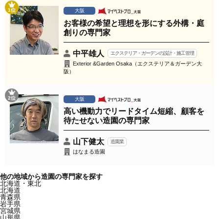
1位
大阪
お客様の希望と理想を形にする外構・庭
創りの専門家
中平雄人
エクステリア・ガーデンの設計・施工管理
Exterior &Garden Osaka（エクステリア＆ガーデン大
阪）
2位
大阪
高い機動力でリードタイム短縮、顧客を
待たせない造園の専門家
山下健太
造園業
はなまる造園
他の地域から造園の専門家を探す
北海道・東北
北海道
青森県
岩手県
宮城県
山形県