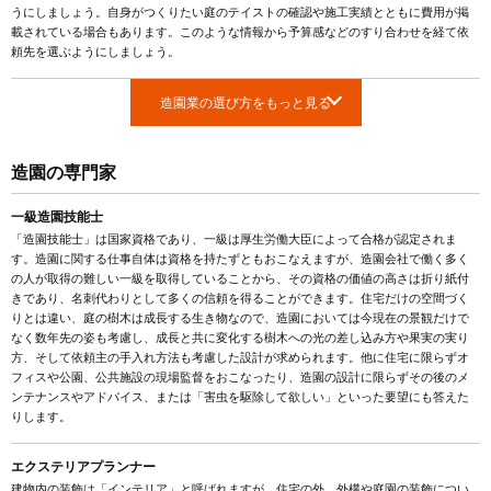
うにしましょう。自身がつくりたい庭のテイストの確認や施工実績とともに費用が掲
載されている場合もあります。このような情報から予算感などのすり合わせを経て依
頼先を選ぶようにしましょう。
造園業の選び方をもっと見る
造園の専門家
一級造園技能士
「造園技能士」は国家資格であり、一級は厚生労働大臣によって合格が認定されま
す。造園に関する仕事自体は資格を持たずともおこなえますが、造園会社で働く多く
の人が取得の難しい一級を取得していることから、その資格の価値の高さは折り紙付
きであり、名刺代わりとして多くの信頼を得ることができます。住宅だけの空間づく
りとは違い、庭の樹木は成長する生き物なので、造園においては今現在の景観だけで
なく数年先の姿も考慮し、成長と共に変化する樹木への光の差し込み方や果実の実り
方、そして依頼主の手入れ方法も考慮した設計が求められます。他に住宅に限らずオ
フィスや公園、公共施設の現場監督をおこなったり、造園の設計に限らずその後のメ
ンテナンスやアドバイス、または「害虫を駆除して欲しい」といった要望にも答えた
りします。
エクステリアプランナー
建物内の装飾は「インテリア」と呼ばれますが、住宅の外、外構や庭園の装飾につい