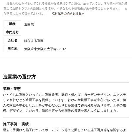
見る人の心を和ませてくれる緑豊かな植栽はケアが肝心。放っておくと、落ち葉や果実が飛
散して近隣トラブルの原因となるほか、ハチなどの不快害虫が巣を作ることもあります。 ま
た季節によって切ってよい木、...
取材記事の続きを見る≫
職種
造園業
専門分野
会社名
はなまる造園
所在地
大阪府東大阪市太平寺2-8-12
造園業の選び方
業種・業態
ひとくちに造園といっても、造園業者、庭師・植木屋、ガーデンデザイン、エクステ
リア会社などが造園工事を提供しています。行政の大規模工事が中心であったり、個
人の家庭を中心とした工事が中心だったりと各業種で得意分野があります。工事の規
模、デザイン、こだわり、依頼内容から依頼先の業態を選ぶようにしましょう。
施工事例・ 実績
過去に手掛けた施工についてホームページ等で公開している施工写真等を確認するよ