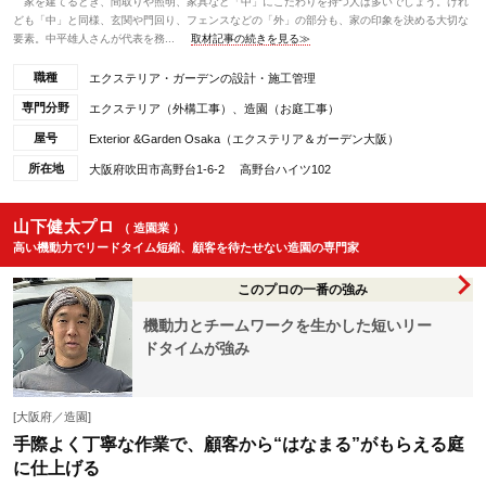
家を建てるとき、間取りや照明、家具など「中」にこだわりを持つ人は多いでしょう。けれ
ども「中」と同様、玄関や門回り、フェンスなどの「外」の部分も、家の印象を決める大切な
要素。中平雄人さんが代表を務...
取材記事の続きを見る≫
職種
エクステリア・ガーデンの設計・施工管理
専門分野
エクステリア（外構工事）、造園（お庭工事）
屋号
Exterior &Garden Osaka（エクステリア＆ガーデン大阪）
所在地
大阪府吹田市高野台1-6-2 高野台ハイツ102
山下健太プロ
（ 造園業 ）
高い機動力でリードタイム短縮、顧客を待たせない造園の専門家
このプロの一番の強み
機動力とチームワークを生かした短いリー
ドタイムが強み
[大阪府／造園]
手際よく丁寧な作業で、顧客から“はなまる”がもらえる庭
に仕上げる