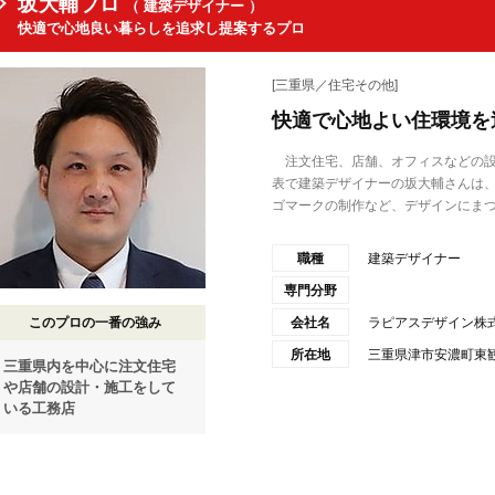
坂大輔プロ
（ 建築デザイナー ）
快適で心地良い暮らしを追求し提案するプロ
[三重県／住宅その他]
快適で心地よい住環境を
注文住宅、店舗、オフィスなどの設
表で建築デザイナーの坂大輔さんは、
ゴマークの制作など、デザインにまつ.
職種
建築デザイナー
専門分野
このプロの一番の強み
会社名
ラピアスデザイン株
所在地
三重県津市安濃町東観
三重県内を中心に注文住宅
や店舗の設計・施工をして
いる工務店