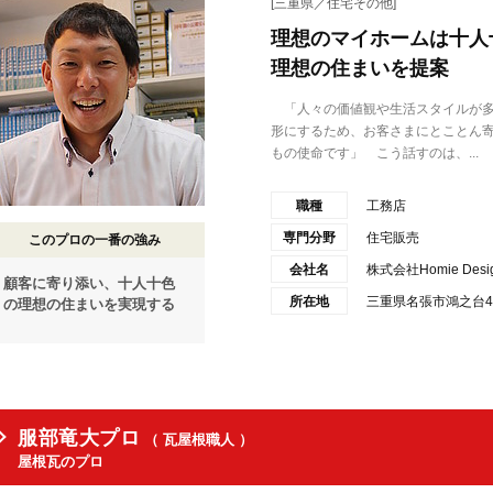
[三重県／住宅その他]
理想のマイホームは十人
理想の住まいを提案
「人々の価値観や生活スタイルが多
形にするため、お客さまにとことん
もの使命です」 こう話すのは、...
職種
工務店
専門分野
住宅販売
このプロの一番の強み
会社名
株式会社Homie Des
顧客に寄り添い、十人十色
所在地
三重県名張市鴻之台4
の理想の住まいを実現する
服部竜大プロ
（ 瓦屋根職人 ）
屋根瓦のプロ