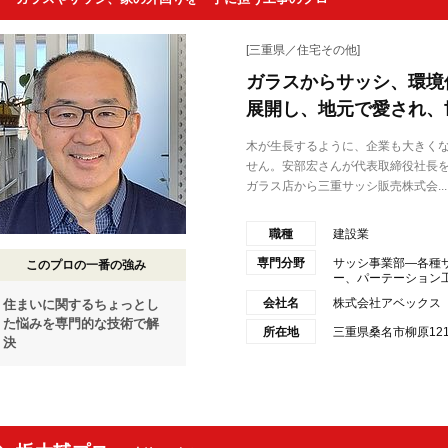
[三重県／住宅その他]
ガラスからサッシ、環境
展開し、地元で愛され、
木が生長するように、企業も大きく
せん。安部宏さんが代表取締役社長
ガラス店から三重サッシ販売株式会...
職種
建設業
専門分野
サッシ事業部―各種
このプロの一番の強み
ー、パーテーション工
会社名
株式会社アベックス
住まいに関するちょっとし
た悩みを専門的な技術で解
所在地
三重県桑名市柳原121
決