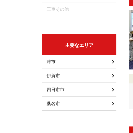
三重その他
主要なエリア
津市
伊賀市
四日市市
桑名市