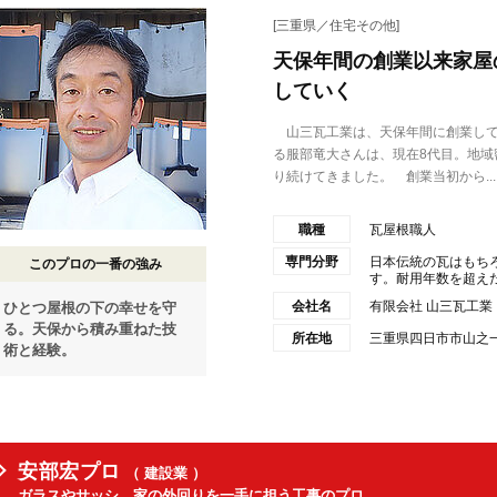
[三重県／住宅その他]
天保年間の創業以来家屋
していく
山三瓦工業は、天保年間に創業して
る服部竜大さんは、現在8代目。地域
り続けてきました。 創業当初から...
職種
瓦屋根職人
専門分野
日本伝統の瓦はもち
このプロの一番の強み
す。耐用年数を超えた
会社名
有限会社 山三瓦工
ひとつ屋根の下の幸せを守
る。天保から積み重ねた技
所在地
三重県四日市市山之一色
術と経験。
安部宏プロ
（ 建設業 ）
ガラスやサッシ、家の外回りを一手に担う工事のプロ