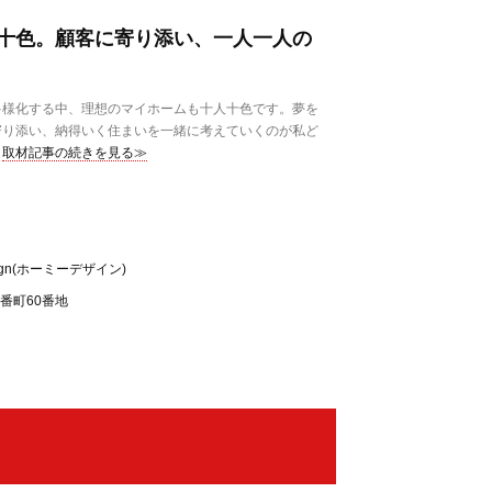
十色。顧客に寄り添い、一人一人の
様化する中、理想のマイホームも十人十色です。夢を
寄り添い、納得いく住まいを一緒に考えていくのが私ど
取材記事の続きを見る≫
ign(ホーミーデザイン)
番町60番地