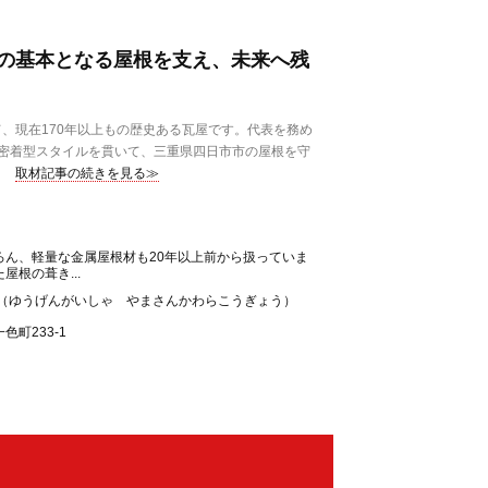
の基本となる屋根を支え、未来へ残
、現在170年以上もの歴史ある瓦屋です。代表を務め
密着型スタイルを貫いて、三重県四日市市の屋根を守
取材記事の続きを見る≫
ろん、軽量な金属屋根材も20年以上前から扱っていま
屋根の葺き...
業（ゆうげんがいしゃ やまさんかわらこうぎょう）
町233-1