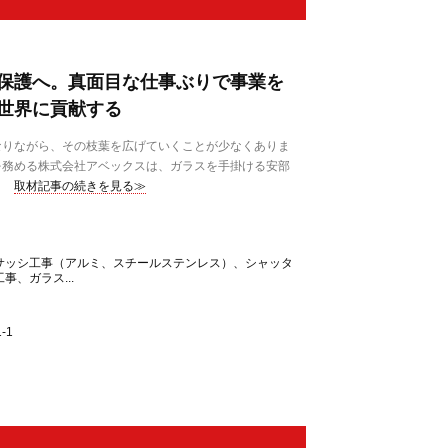
保護へ。真面目な仕事ぶりで事業を
世界に貢献する
なりながら、その枝葉を広げていくことが少なくありま
を務める株式会社アベックスは、ガラスを手掛ける安部
取材記事の続きを見る≫
サッシ工事（アルミ、スチールステンレス）、シャッタ
事、ガラス...
-1