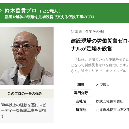
鈴木善貴プロ
（ とび職人 ）
新築や解体の現場を足場設営で支える仮設工事のプロ
[北海道／住宅その他]
建設現場の労働災害ゼロ
ナルが足場を設営
「転落、倒壊といった事故を引き起
となって労働災害ゼロを目指します
さん。道央エリアで、オフィスビル...
職種
とび職人
専門分野
このプロの一番の強み
会社名
株式会社佐和貴組
30年以上の経験を基にスピ
所在地
北海道札幌市白石区平和
ーディーな仮設工事を目指
す