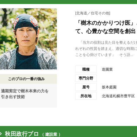
[北海道／住宅その他]
「樹木のかかりつけ医」
て、心豊かな空間を創出
「当方の役割は見た目を整えるだけ
れぞれの性質を踏まえ、適切な時期
ことを心掛けています」 そう語...
職種
造園業
専門分野
このプロの一番の強み
屋号
坂本庭園
適期剪定で樹木本来の力を
所在地
北海道札幌市豊平区
引き出す技術
秋田政行プロ
（ 建設業 ）