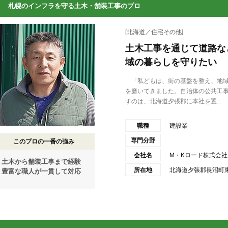
札幌のインフラを守る土木・舗装工事のプロ
[北海道／住宅その他]
土木工事を通じて道路な
域の暮らしを守りたい
「私どもは、街の基盤を整え、地域
を磨いてきました。自治体の公共工
すのは、北海道夕張郡に本社を置...
職種
建設業
専門分野
このプロの一番の強み
会社名
M・Kロード株式会社
土木から舗装工事まで経験
所在地
北海道夕張郡長沼町東
豊富な職人が一貫して対応