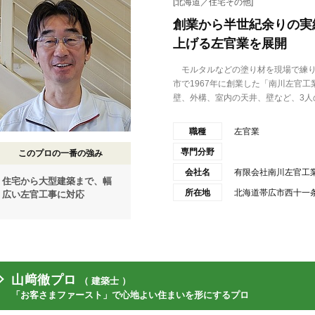
[北海道／住宅その他]
創業から半世紀余りの実
上げる左官業を展開
モルタルなどの塗り材を現場で練り
市で1967年に創業した「南川左官
壁、外構、室内の天井、壁など、3人の.
職種
左官業
専門分野
このプロの一番の強み
会社名
有限会社南川左官工
住宅から大型建築まで、幅
所在地
北海道帯広市西十一条
広い左官工事に対応
山﨑徹プロ
（ 建築士 ）
「お客さまファースト」で心地よい住まいを形にするプロ