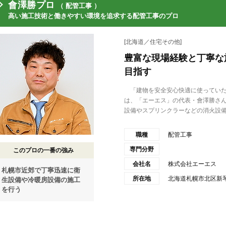
會澤勝プロ
（ 配管工事 ）
高い施工技術と働きやすい環境を追求する配管工事のプロ
[北海道／住宅その他]
豊富な現場経験と丁寧な
目指す
「建物を安全安心快適に使っていた
は、「エーエス」の代表・會澤勝さ
設備やスプリンクラーなどの消火設備.
職種
配管工事
専門分野
このプロの一番の強み
会社名
株式会社エーエス
札幌市近郊で丁寧迅速に衛
所在地
北海道札幌市北区新琴似
生設備や冷暖房設備の施工
を行う