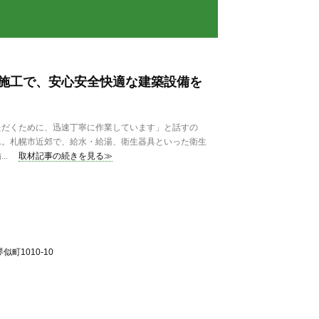
施工で、安心安全快適な建築設備を
だくために、迅速丁寧に作業しています」と話すの
ん。札幌市近郊で、給水・給湯、衛生器具といった衛生
..
取材記事の続きを見る≫
町1010-10