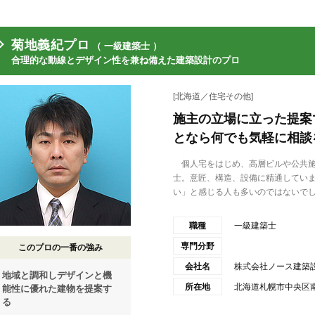
菊地義紀プロ
（ 一級建築士 ）
合理的な動線とデザイン性を兼ね備えた建築設計のプロ
[北海道／住宅その他]
施主の立場に立った提案
となら何でも気軽に相談
個人宅をはじめ、高層ビルや公共施
士。意匠、構造、設備に精通してい
い」と感じる人も多いのではないでしょ
職種
一級建築士
専門分野
このプロの一番の強み
会社名
株式会社ノース建築
地域と調和しデザインと機
所在地
北海道札幌市中央区南
能性に優れた建物を提案す
る