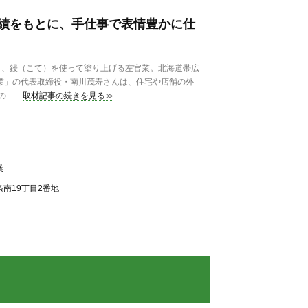
績をもとに、手仕事で表情豊かに仕
、鏝（こて）を使って塗り上げる左官業。北海道帯広
工業」の代表取締役・南川茂寿さんは、住宅や店舗の外
..
取材記事の続きを見る≫
業
南19丁目2番地