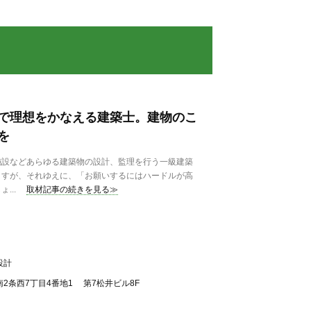
で理想をかなえる建築士。建物のこ
を
設などあらゆる建築物の設計、監理を行う一級建築
ますが、それゆえに、「お願いするにはハードルが高
...
取材記事の続きを見る≫
設計
2条西7丁目4番地1 第7松井ビル8F