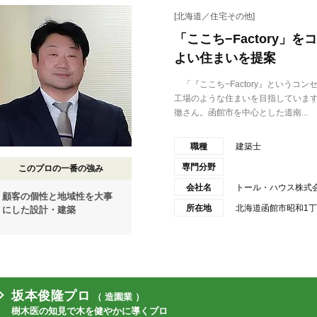
[北海道／住宅その他]
「ここち−Factory
よい住まいを提案
「『ここち−Factory』というコ
工場のような住まいを目指していま
徹さん。函館市を中心とした道南...
職種
建築士
専門分野
このプロの一番の強み
会社名
トール・ハウス株式
顧客の個性と地域性を大事
所在地
北海道函館市昭和1丁目
にした設計・建築
坂本俊隆プロ
（ 造園業 ）
樹木医の知見で木を健やかに導くプロ