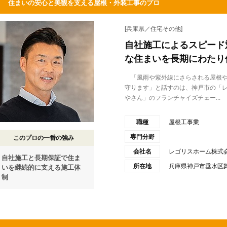
住まいの安心と美観を支える屋根・外装工事のプロ
[兵庫県／住宅その他]
自社施工によるスピード
な住まいを長期にわたり
「風雨や紫外線にさらされる屋根や
守ります」と話すのは、神戸市の「
やさん」のフランチャイズチェー...
職種
屋根工事業
専門分野
このプロの一番の強み
会社名
レゴリスホーム株式
自社施工と長期保証で住ま
所在地
兵庫県神戸市垂水区舞
いを継続的に支える施工体
制