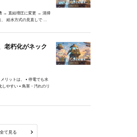
 → 直結増圧に変更 → 清掃
 給水方式の見直しで ...
ど、老朽化がネック
メリットは、 • 停電でも水
化しやすい • 鳥害・汚れのリ
全て見る