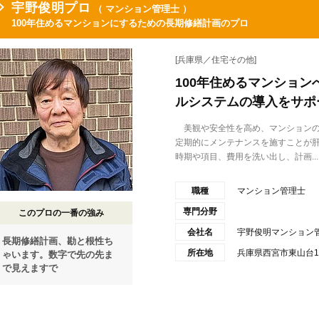
宇野俊明プロ
（ マンション管理士 ）
100年住めるマンションにするための長期修繕計画のプロ
[兵庫県／住宅その他]
100年住めるマンショ
ルシステムの導入をサポ
美観や安全性を高め、マンションの
定期的にメンテナンスを施すことが
時期や項目、費用を洗い出し、計画...
職種
マンション管理士
専門分野
このプロの一番の強み
会社名
宇野俊明マンション
長期修繕計画、勘と根性ち
所在地
兵庫県西宮市東山台1-8-
ゃいます。数字で先の先ま
で見えますで