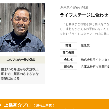
[兵庫県／住宅その他]
ライフステージに合わせ
「お客さまと現場を担う職人をつな
し、理想をかなえるお手伝いをいた
を営む「ライトスタッフ」の山口元...
職種
建設業
専門分野
このプロの一番の強み
会社名
株式会社ライトスタ
所在地
兵庫県神戸市東灘区御影
住まいの修理から大規模工
事まで、顧客のさまざまな
要望に応える
上橋亮介プロ
（ 屋根工事業 ）