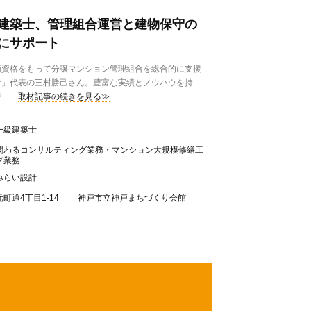
建築士、管理組合運営と建物保守の
にサポート
資格をもって分譲マンション管理組合を総合的に支援
計」代表の三村勝己さん。豊富な実績とノウハウを持
..
取材記事の続きを見る≫
一級建築士
関わるコンサルティング業務・マンション大規模修繕工
グ業務
みらい設計
元町通4丁目1-14 神戸市立神戸まちづくり会館