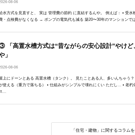
2026-08-06
給水方式を見直すと、 実は 管理費の節約 に直結するんや。 例えば： • 受水槽
費・点検費がなくなる → ポンプの電気代も減る 築20〜30年のマンションでは、
③ 「高置水槽方式は“昔ながらの安心設計”やけ
や」
2026-08-06
屋上にドーンとある 高置水槽（タンク）。 見たことある人、多いんちゃう？ 
が使える（重力で落ちる） • 仕組みがシンプルで壊れにくい ただし… • 老朽
ス...
「住宅・建物」に関するコラムを