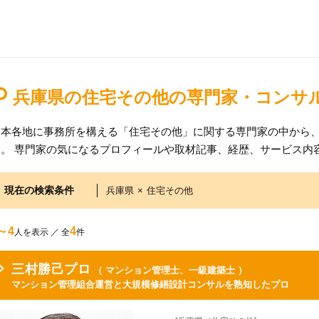
兵庫県の住宅その他の専門家・コンサ
日本各地に事務所を構える「住宅その他」に関する専門家の中から
す。 専門家の気になるプロフィールや取材記事、経歴、サービス内
現在の検索条件
兵庫県
×
住宅その他
～4
4
人を表示 ／ 全
件
三村勝己プロ
（ マンション管理士、一級建築士 ）
マンション管理組合運営と大規模修繕設計コンサルを熟知したプロ