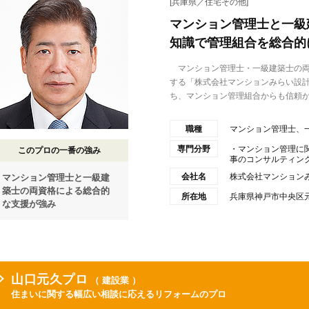
[兵庫県／住宅その他]
マンション管理士と一級
知識で管理組合を総合的
マンション管理士・一級建築士の両
する「株式会社マンションみらい設
ち、マンション管理組合からも信頼が.
職種
マンション管理士、
専門分野
・マンション管理に
このプロの一番の強み
事のコンサルティン
会社名
株式会社マンション
マンション管理士と一級建
築士の両資格による総合的
所在地
兵庫県神戸市中央区
な支援が強み
山口元久プロ
（ 建設業 ）
住まいに関する幅広い相談に応えるリフォームのプロ