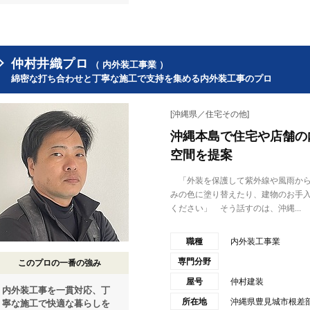
仲村井織プロ
（ 内外装工事業 ）
綿密な打ち合わせと丁寧な施工で支持を集める内外装工事のプロ
[沖縄県／住宅その他]
沖縄本島で住宅や店舗の
空間を提案
「外装を保護して紫外線や風雨から
みの色に塗り替えたり、建物のお手
ください」 そう話すのは、沖縄...
職種
内外装工事業
専門分野
このプロの一番の強み
屋号
仲村建装
内外装工事を一貫対応、丁
所在地
沖縄県豊見城市根差部
寧な施工で快適な暮らしを