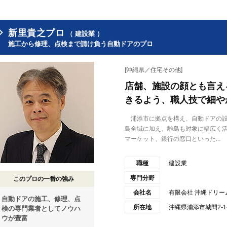
新里貴之プロ
（ 建設業 ）
施工から修理、点検まで請け負う自動ドアのプロ
[沖縄県／住宅その他]
店舗、施設の顔とも言え
きるよう、職人技で細や
浦添市に拠点を構え、自動ドアの設
島全域に加え、離島も対象に幅広く
マーケット、銀行の窓口といった...
職種
建設業
専門分野
このプロの一番の強み
会社名
有限会社 沖縄ドリー
自動ドアの施工、修理、点
所在地
沖縄県浦添市城間2-1
検の専門業者としてノウハ
ウが豊富