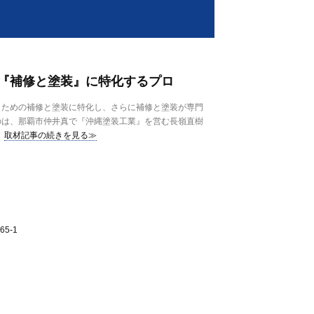
『補修と塗装』に特化するプロ
ための補修と塗装に特化し、さらに補修と塗装が専門
のは、那覇市仲井真で『沖縄塗装工業』を営む長嶺直樹
取材記事の続きを見る≫
5-1