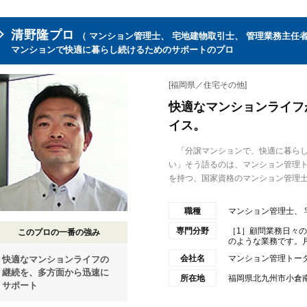
清野隆プロ
（ マンション管理士、 宅地建物取引士、 管理業務主任者
マンションで快適に暮らし続けるためのサポートのプロ
[福岡県／住宅その他]
快適なマンションライフ
イス。
「分譲マンションで、快適に暮らし
い」そう語るのは、マンション管理
を持つ、国家資格のマンション管理士.
職種
マンション管理士、 
専門分野
［1］顧問業務日々
このプロの一番の強み
のような業務です。月1
会社名
マンション管理トー
快適なマンションライフの
継続を、多方面から迅速に
所在地
福岡県北九州市小倉南
サポート