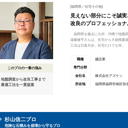
[福岡県／住宅その他]
見えない部分にこそ誠実
改良のプロフェッショナ
福岡県を拠点に九州・沖縄で地盤調
遠藤修平さんは、住宅から大規模建
工法は日進月歩。住宅だけでも何...
職種
建設業
専門分野
このプロの一番の強み
会社名
株式会社アズケン
地盤調査から改良工事まで
所在地
福岡県福岡市南区弥永4
最適工法を一貫提案
杉山信二プロ
危険な石積みを崩壊から守るプロ