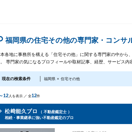
福岡県の住宅その他の専門家・コンサ
日本各地に事務所を構える「住宅その他」に関する専門家の中から
す。 専門家の気になるプロフィールや取材記事、経歴、サービス内
現在の検索条件
福岡県
×
住宅その他
～12
12
人を表示 ／ 全
件
松﨑能久プロ
（ 不動産鑑定士 ）
相続・事業継承に強い不動産鑑定のプロ