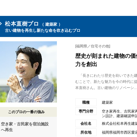
松本直樹プロ
（ 建築家 ）
古い建物を再生し新たな命を吹き込むプロ
[福岡県／住宅その他]
歴史が刻まれた建物の価
力を創出
「長きにわたり歴史を紡いできた建
むことで、新たな魅力を今の時代に
本直樹さん。古い建物のリノベーシ...
職種
建築家
専門分野
空き家再生、古民家
このプロの一番の強み
ン設計、建築確認申
会社名
株式会社松本再生建
空き家・古民家を宿泊施設
へ再生
所在地
福岡県福岡市西区愛宕1