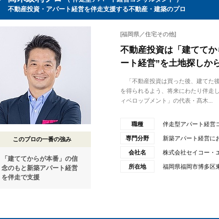
不動産投資・アパート経営を伴走支援する不動産・建築のプロ
[福岡県／住宅その他]
不動産投資は「建ててか
ート経営”を土地探しか
「不動産投資は買った後、建てた後
を得られるよう、将来にわたり伴走
ィベロップメント」の代表・髙木...
職種
伴走型アパート経営
専門分野
新築アパート経営に
このプロの一番の強み
会社名
株式会社セイコー・
「建ててからが本番」の信
所在地
福岡県福岡市博多区東
念のもと新築アパート経営
を伴走で支援