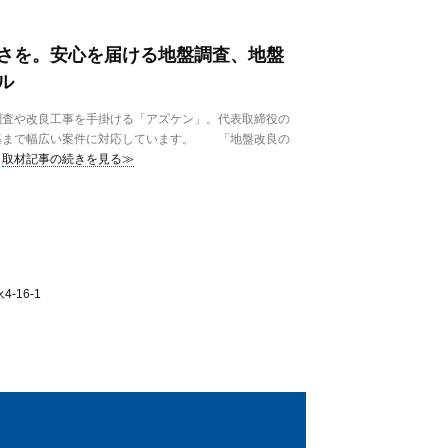
さを。安心を届ける地盤調査、地盤
ル
査や改良工事を手掛ける「アズケン」。代表取締役の
築まで幅広い案件に対応しています。 「地盤改良の
取材記事の続きを見る≫
-16-1