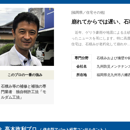
[福岡県／住宅その他]
崩れてからでは遅い、石
近年、ゲリラ豪雨や地震による土砂
ったニュースを耳にします。特に高
住宅は、石積みが老朽化して崩れや...
専門分野
石積みおよび擁壁や
会社名
九州防災メンテナン
このプロの一番の強み
所在地
福岡県北九州市八幡西区
石積み等の補修と補強の専
門業者 独自特許工法「モ
ルダム工法」
髙木政利プロ
（ 伴走型アパート経営コンサルタント ）