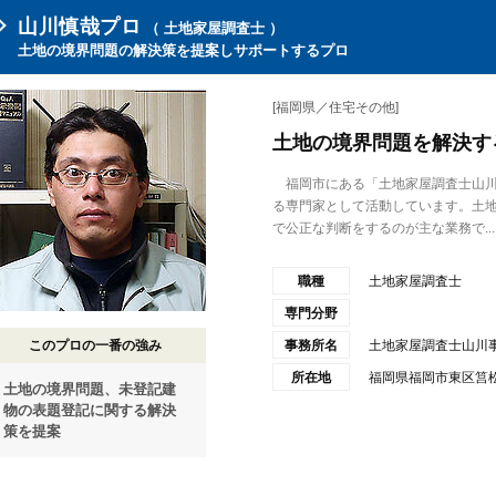
山川慎哉プロ
（ 土地家屋調査士 ）
土地の境界問題の解決策を提案しサポートするプロ
[福岡県／住宅その他]
土地の境界問題を解決す
福岡市にある「土地家屋調査士山川
る専門家として活動しています。土
で公正な判断をするのが主な業務で...
職種
土地家屋調査士
専門分野
このプロの一番の強み
事務所名
土地家屋調査士山川
所在地
福岡県福岡市東区筥松
土地の境界問題、未登記建
物の表題登記に関する解決
策を提案