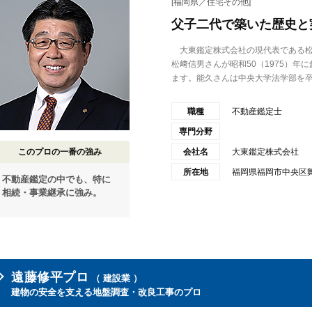
[福岡県／住宅その他]
父子二代で築いた歴史と
大東鑑定株式会社の現代表である松
松﨑信男さんが昭和50（1975）年
ます。能久さんは中央大学法学部を卒.
職種
不動産鑑定士
専門分野
このプロの一番の強み
会社名
大東鑑定株式会社
所在地
福岡県福岡市中央区舞鶴
不動産鑑定の中でも、特に
相続・事業継承に強み。
遠藤修平プロ
（ 建設業 ）
建物の安全を支える地盤調査・改良工事のプロ