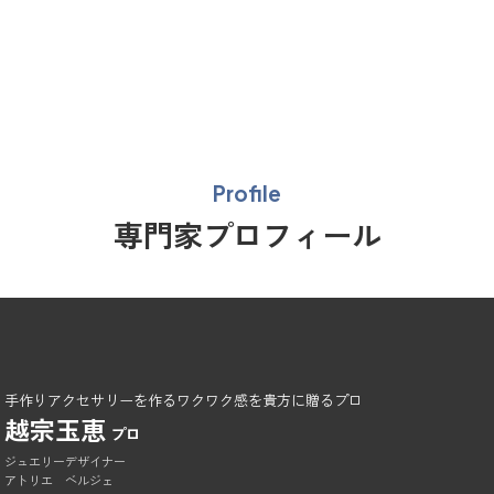
Profile
専門家プロフィール
手作りアクセサリーを作るワクワク感を貴方に贈るプロ
越宗玉恵
プロ
ジュエリーデザイナー
アトリエ ベルジェ