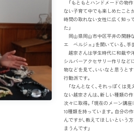
「もともとハンドメードの物作
ない子育て中でも楽しめたこと
時間の取れない女性に広く知っ
た」
岡山県岡山市中区平井の閑静な
エ ベルジェ」を開いている、手
越宗さんは学生時代に和裁や洋
シルバーアクセサリー作りなどに
物などを見て、いいなと思うと
行動派です。
「なんとなく、それっぽくは見
ない越宗さんは、新しい種類の作
次々に取得。「現在のメーン講
10種類を持っています。自分の
んですが、教えてほしいという
まうんです」