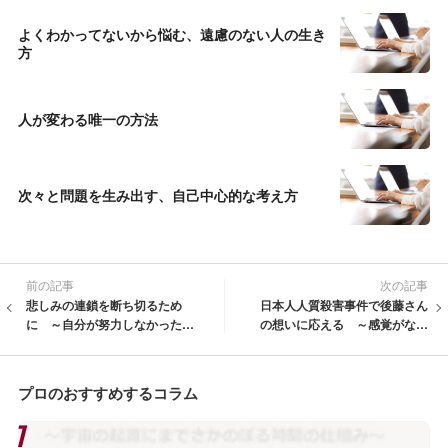
よくわかってないから悩む、遠慮のない人の生き
方
人が変わる唯一の方法
次々と問題を生み出す、自己中心的な考え方
前の記事
次の記事
悲しみの連鎖を断ち切るため
日本人人質殺害事件で後藤さん
に ～自分が努力しなかった分
の想いに応える ～感覚がない
の負担はちゃんと自分に返って
人間ほど恐ろしいものはない～
来る～
プロのおすすめするコラム