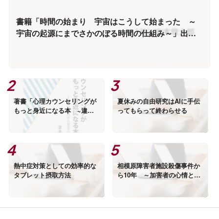
書籍「時間の始まり 宇宙はこうして始まった ～
宇宙の起源にまでさかのぼる時間の仕組み～」出版
情報
著書「心理カウンセリングが
夏休みの自由研究はAIに手伝
もっと身近になる本 ~違っ
ってもらって終わらせる
た視点から見る心理学~」出
版のお知らせ
熱中症対策としての効率的な
相模原障害者施設殺傷事件か
タブレット摂取方法
ら10年 ～加害者の心情と優
生思想は別物～