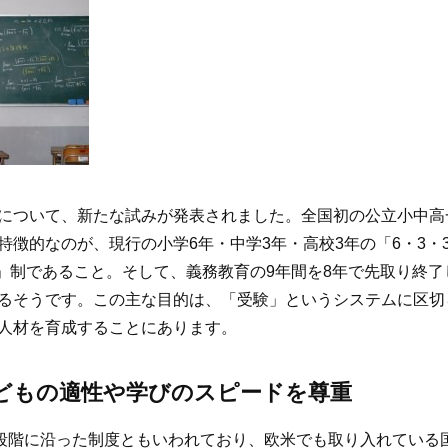
について、新たな試みが発表されました。全国初の公立小中高一
特徴的なのが、現行の小学6年・中学3年・高校3年の「6・3・
4」制であること。そして、義務教育の9年間を8年で先取り終
るそうです。この主な目的は、「受験」というシステムに区切
人材を育成することにあります。
どもの適性や学びのスピードを尊重
達段階に沿った制度ともいわれており、欧米でも取り入れている