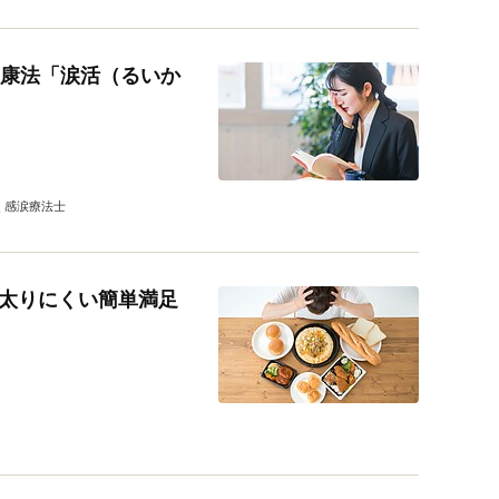
健康法「涙活（るいか
く感涙療法士
太りにくい簡単満足