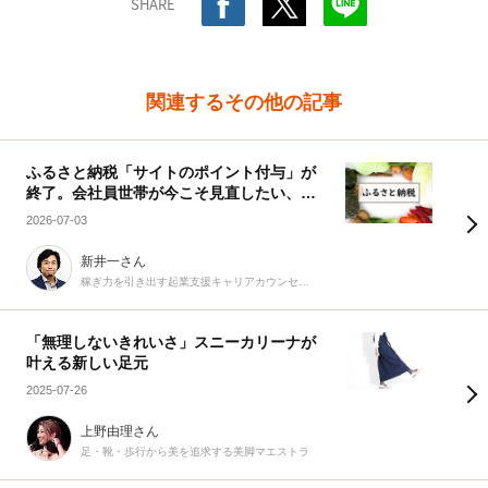
SHARE
関連するその他の記事
ふるさと納税「サイトのポイント付与」が
終了。会社員世帯が今こそ見直したい、賢
い活用術
2026-07-03
新井一さん
稼ぎ力を引き出す起業支援キャリアカウンセラー
「無理しないきれいさ」スニーカリーナが
叶える新しい足元
2025-07-26
上野由理さん
足・靴・歩行から美を追求する美脚マエストラ