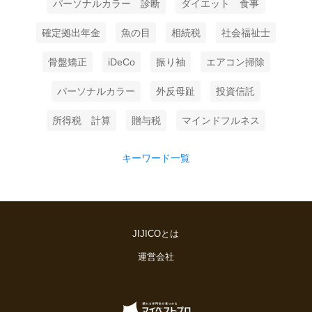
パーソナルカラー 診断
ダイエット 食事
確定拠出年金
魚の目
相続税
社会福祉士
骨盤矯正
iDeCo
振り袖
エアコン掃除
パーソナルカラー
外反母趾
投資信託
所得税 計算
贈与税
マインドフルネス
キーワード一覧
JIJICOとは
運営会社