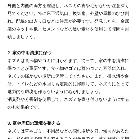
外側と内側の両方を確認し、ネズミの糞や毛がないか注意深く
見てください。特に床下通気口、換気扇、外壁や屋根のひび割
れ、配線の出入り口などに注意が必要です。発見したら、金属
製のネットや板、セメントなどの硬い素材を使用して隙間を封
鎖しましょう。
2. 家の中を清潔に保つ
ネズミは食べ物やゴミに引かれます。従って、家の中を清潔に
保つことが重要です。食べ物やゴミは蓋のついた容器に入れ、
ネズミの届かない場所に保管してください。また、排水溝や台
所、トイレなどの水回りも定期的に掃除して、ネズミにとって
魅力的な環境を作らないように心がけましょう。
消臭剤や芳香剤を使用して、ネズミを寄せ付けないようにする
のも効果的です。
3. 庭や周辺の環境を整える
ネズミは草やゴミ、不用品などの隠れ場所を好む傾向があるた
め、庭や周辺の環境を整えることが必要です。草や雑草は定期