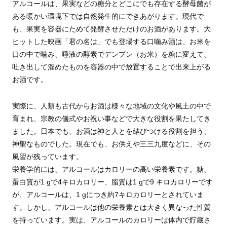
アルコールは、果実などの糖分とどこにでも存在する酵母菌が
ある暖かい環境下では自然発生的にできあがります。現代で
も、果実を容器にためて発酵させただけのお酒があります。大
ヒットした映画「君の名は」でも登場する口噛み酒は、お米を
口の中で噛み、唾液の酵素でデンプン（お米）を糖に変えて、
吐き出して溜めたものを容器の中で放置することで出来上がる
お酒です。
実際に、人類も古代からお酒は様々な地域の文化や風土の中で
育まれ、宗教の儀式やお祝い事などで大きな役割を果たしてき
ました。日本でも、お酒は神と人とを結びつける役割を担う、
神聖なものでした。現在でも、お供えや三三九度などに、その
風習が残っています。
栄養学的には、アルコールはカロリーの高い栄養素です。糖、
蛋白質が1 gで4キロカロリー、脂質は1 gで9 キロカロリーです
が、アルコールは、1 gにつき約7キロカロリーとされていま
す。しかし、アルコールは他の栄養素とは大きく異なった性質
を持っています。実は、アルコールのカロリーは体内で貯蔵さ