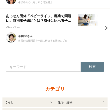
相談者の心に寄り添う司法書士
あっせん団体「ベビーライフ」廃業で問題
に。特別養子縁組とは？海外に比べ養子制
度が浸透しないワケ
2021-04-01
半田望さん
市民の法律問題を一緒に解決する法律のプロ
検索
カテゴリ
くらし
住宅・建物