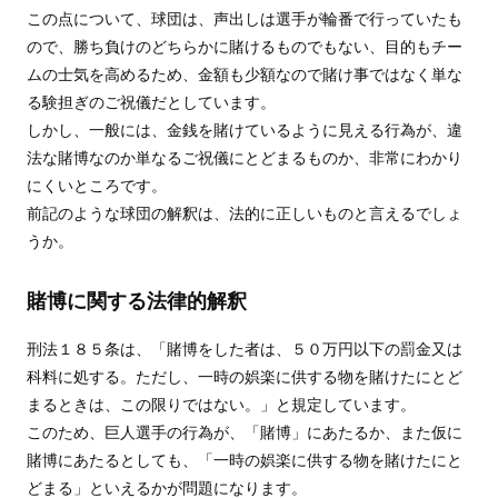
この点について、球団は、声出しは選手が輪番で行っていたも
ので、勝ち負けのどちらかに賭けるものでもない、目的もチー
ムの士気を高めるため、金額も少額なので賭け事ではなく単な
る験担ぎのご祝儀だとしています。
しかし、一般には、金銭を賭けているように見える行為が、違
法な賭博なのか単なるご祝儀にとどまるものか、非常にわかり
にくいところです。
前記のような球団の解釈は、法的に正しいものと言えるでしょ
うか。
賭博に関する法律的解釈
刑法１８５条は、「賭博をした者は、５０万円以下の罰金又は
科料に処する。ただし、一時の娯楽に供する物を賭けたにとど
まるときは、この限りではない。」と規定しています。
このため、巨人選手の行為が、「賭博」にあたるか、また仮に
賭博にあたるとしても、「一時の娯楽に供する物を賭けたにと
どまる」といえるかが問題になります。