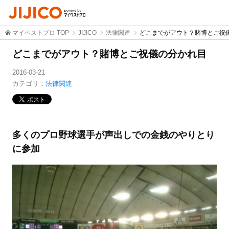
マイベストプロ TOP
JIJICO
法律関連
どこまでがアウト？賭博とご祝
どこまでがアウト？賭博とご祝儀の分かれ目
2016-03-21
カテゴリ：
法律関連
多くのプロ野球選手が声出しでの金銭のやりとり
に参加