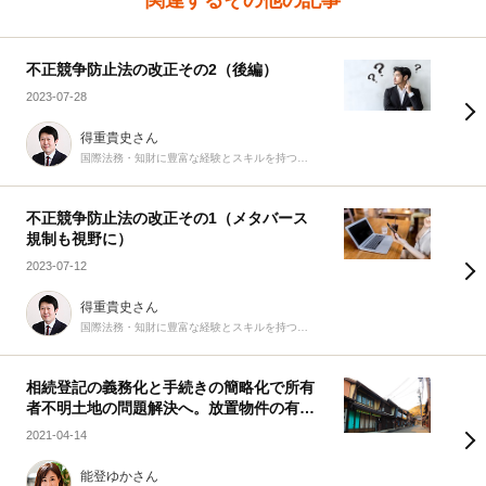
関連するその他の記事
不正競争防止法の改正その2（後編）
2023-07-28
得重貴史さん
国際法務・知財に豊富な経験とスキルを持つ弁護士
不正競争防止法の改正その1（メタバース
規制も視野に）
2023-07-12
得重貴史さん
国際法務・知財に豊富な経験とスキルを持つ弁護士
相続登記の義務化と手続きの簡略化で所有
者不明土地の問題解決へ。放置物件の有効
利用は進むか？
2021-04-14
能登ゆかさん