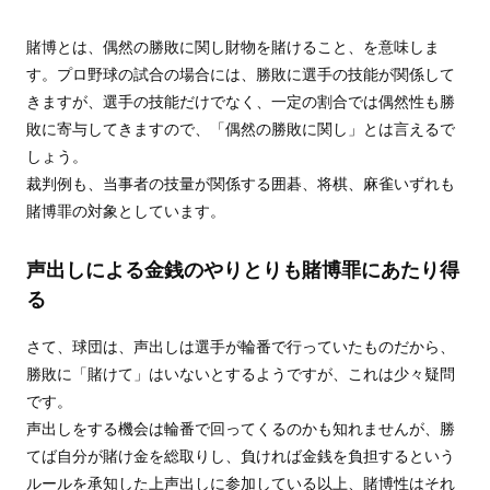
賭博とは、偶然の勝敗に関し財物を賭けること、を意味しま
す。プロ野球の試合の場合には、勝敗に選手の技能が関係して
きますが、選手の技能だけでなく、一定の割合では偶然性も勝
敗に寄与してきますので、「偶然の勝敗に関し」とは言えるで
しょう。
裁判例も、当事者の技量が関係する囲碁、将棋、麻雀いずれも
賭博罪の対象としています。
声出しによる金銭のやりとりも賭博罪にあたり得
る
さて、球団は、声出しは選手が輪番で行っていたものだから、
勝敗に「賭けて」はいないとするようですが、これは少々疑問
です。
声出しをする機会は輪番で回ってくるのかも知れませんが、勝
てば自分が賭け金を総取りし、負ければ金銭を負担するという
ルールを承知した上声出しに参加している以上、賭博性はそれ