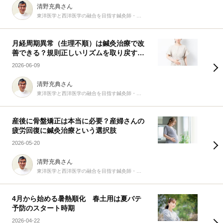
清野充典さん
東洋医学と西洋医学の融合を目指す鍼灸師・柔道整復師
月経周期異常（生理不順）は鍼灸治療で改
善できる？規則正しいリズムを取り戻す9
つの生活習慣
2026-06-09
清野充典さん
東洋医学と西洋医学の融合を目指す鍼灸師・柔道整復師
産後に骨盤矯正は本当に必要？産婦さんの
疲労回復に鍼灸治療という選択肢
2026-05-20
清野充典さん
東洋医学と西洋医学の融合を目指す鍼灸師・柔道整復師
4月から始める暑熱順化 春土用は夏バテ
予防のスタート時期
2026-04-22