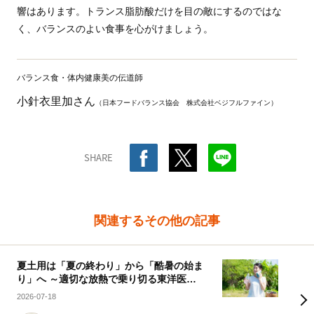
響はあります。トランス脂肪酸だけを目の敵にするのではな
く、バランスのよい食事を心がけましょう。
バランス食・体内健康美の伝道師
小針衣里加さん
（日本フードバランス協会 株式会社ベジフルファイン）
SHARE
関連するその他の記事
夏土用は「夏の終わり」から「酷暑の始ま
り」へ ～適切な放熱で乗り切る東洋医学
の知恵～
2026-07-18