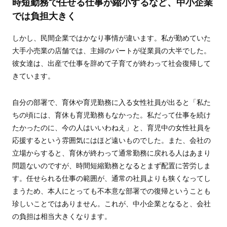
時短勤務で任せる仕事が縮小するなど、中小企業
では負担大きく
しかし、民間企業ではかなり事情が違います。私が勤めていた
大手小売業の店舗では、主婦のパートが従業員の大半でした。
彼女達は、出産で仕事を辞めて子育てが終わって社会復帰して
きています。
自分の部署で、育休や育児勤務に入る女性社員が出ると「私た
ちの頃には、育休も育児勤務もなかった。私だって仕事を続け
たかったのに、今の人はいいわねえ」と、育児中の女性社員を
応援するという雰囲気にはほど遠いものでした。また、会社の
立場からすると、育休が終わって通常勤務に戻れる人はあまり
問題ないのですが、時間短縮勤務となるとまず配置に苦労しま
す。任せられる仕事の範囲が、通常の社員よりも狭くなってし
まうため、本人にとっても不本意な部署での復帰ということも
珍しいことではありません。これが、中小企業となると、会社
の負担は相当大きくなります。