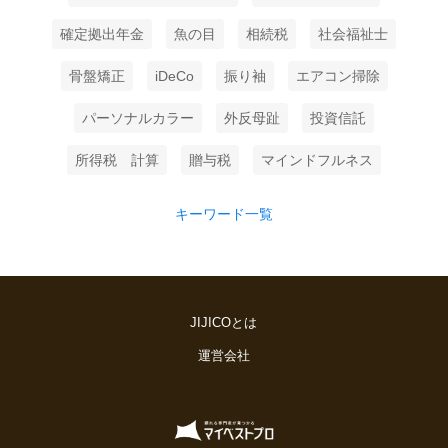
確定拠出年金
魚の目
相続税
社会福祉士
骨盤矯正
iDeCo
振り袖
エアコン掃除
パーソナルカラー
外反母趾
投資信託
所得税 計算
贈与税
マインドフルネス
キーワード一覧
JIJICOとは
運営会社