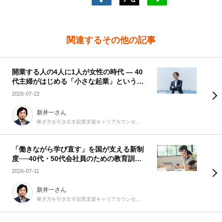
関連するその他の記事
開業する人の4人に1人が女性の時代 ― 40
代主婦がはじめる「小さな起業」という選
択
2026-07-22
新井一さん
稼ぎ力を引き出す起業支援キャリアカウンセラー
「働きながら学び直す」を国が支える新制
度──40代・50代会社員のための教育訓練
休暇給付金
2026-07-11
新井一さん
稼ぎ力を引き出す起業支援キャリアカウンセラー