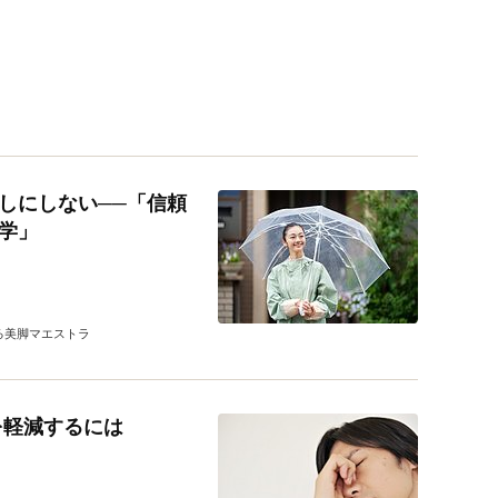
しにしない──「信頼
学」
る美脚マエストラ
を軽減するには