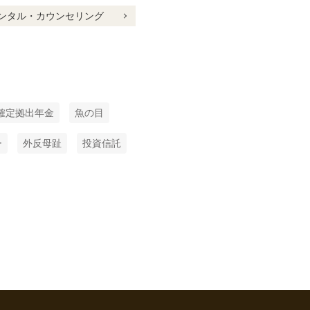
ンタル・カウンセリング
確定拠出年金
魚の目
ー
外反母趾
投資信託