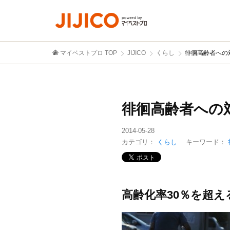
マイベストプロ TOP
JIJICO
くらし
徘徊高齢者への
徘徊高齢者への
2014-05-28
カテゴリ：
くらし
キーワード：
高齢化率30％を超