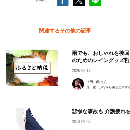
関連するその他の記事
雨でも、おしゃれを後回
のためのレイングッズ哲
2025-06-17
上野由理さん
足・靴・歩行から美を追求す
悲惨な事故も 介護疲れ
2014-05-04