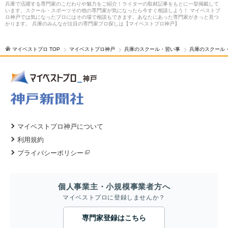
兵庫で活躍する専門家のこだわりや魅力をご紹介！ライターの取材記事をもとに一挙掲載して
います。スクール・スポーツその他の専門家が気になったら今すぐ相談しよう！ マイベストプ
ロ神戸では気になったプロにはその場で相談もできます。あなたにあった専門家がきっと見つ
かります。 兵庫のみんなが注目の専門家プロ探しは【マイベストプロ神戸】
マイベストプロ TOP
マイベストプロ神戸
兵庫のスクール・習い事
兵庫のスクール
マイベストプロ神戸について
利用規約
プライバシーポリシー
個人事業主・小規模事業者方へ
マイベストプロに登録しませんか？
専門家登録はこちら