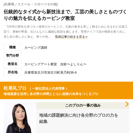
[兵庫県／スクール・スポーツその他]
伝統的なタイ式から新技法まで、工芸の美しさとものづく
りの魅力を伝えるカービング教室
700年の歴史を持つタイ発祥のカービング。王族の食卓を美しく飾るために生まれた伝統工
芸で、果物や野菜、石けんなどに繊細な彫刻を施します。専用ナイフで花や模様を彫り出し、
見た目の美しさに加え、香りや色...
取材記事の続きを見る≫
職種
カービング講師
専門分野
教室名
カービングアート教室 吉鈴〜よしりん〜
所在地
兵庫県加古川市加古川町美乃利36-6
松尾礼プロ
（ 一般社団法人代表理事 ）
地域資源を活用し各分野の仲間とともに姫路の未来をつくるプロ
このプロの一番の強み
地域の課題解決に向け各分野のプロの力を
結集