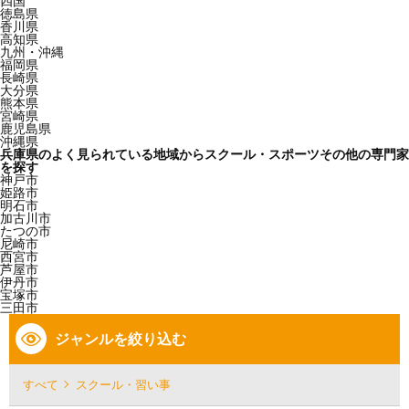
四国
徳島県
香川県
高知県
九州・沖縄
福岡県
長崎県
大分県
熊本県
宮崎県
鹿児島県
沖縄県
兵庫県のよく見られている地域からスクール・スポーツその他の専門家
を探す
神戸市
姫路市
明石市
加古川市
たつの市
尼崎市
西宮市
芦屋市
伊丹市
宝塚市
三田市
ジャンルを絞り込む
すべて
スクール・習い事