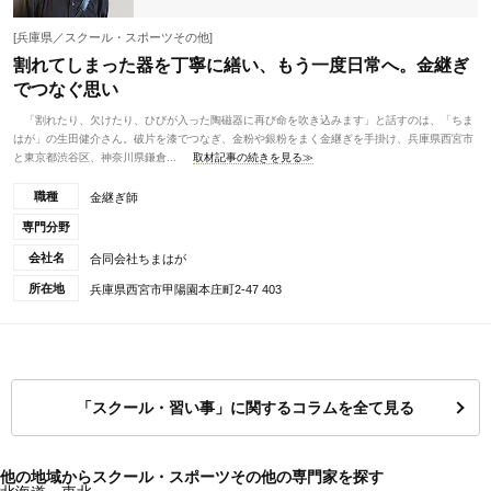
[兵庫県／スクール・スポーツその他]
割れてしまった器を丁寧に繕い、もう一度日常へ。金継ぎ
でつなぐ思い
「割れたり、欠けたり、ひびが入った陶磁器に再び命を吹き込みます」と話すのは、「ちま
はが」の生田健介さん。破片を漆でつなぎ、金粉や銀粉をまく金継ぎを手掛け、兵庫県西宮市
と東京都渋谷区、神奈川県鎌倉...
取材記事の続きを見る≫
職種
金継ぎ師
専門分野
会社名
合同会社ちまはが
所在地
兵庫県西宮市甲陽園本庄町2-47 403
「スクール・習い事」に関するコラムを全て見る
他の地域からスクール・スポーツその他の専門家を探す