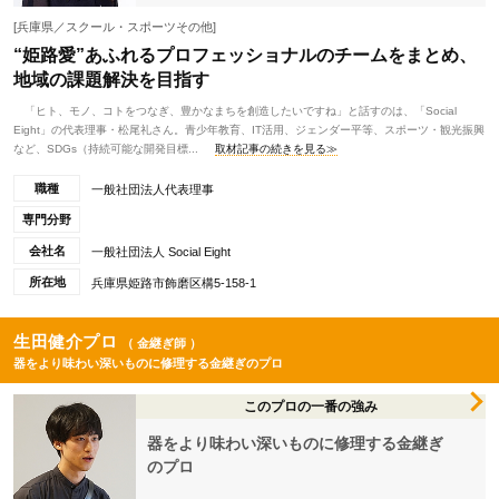
[兵庫県／スクール・スポーツその他]
“姫路愛”あふれるプロフェッショナルのチームをまとめ、
地域の課題解決を目指す
「ヒト、モノ、コトをつなぎ、豊かなまちを創造したいですね」と話すのは、「Social
Eight」の代表理事・松尾礼さん。青少年教育、IT活用、ジェンダー平等、スポーツ・観光振興
など、SDGs（持続可能な開発目標...
取材記事の続きを見る≫
職種
一般社団法人代表理事
専門分野
会社名
一般社団法人 Social Eight
所在地
兵庫県姫路市飾磨区構5-158-1
生田健介プロ
（ 金継ぎ師 ）
器をより味わい深いものに修理する金継ぎのプロ
このプロの一番の強み
器をより味わい深いものに修理する金継ぎ
のプロ