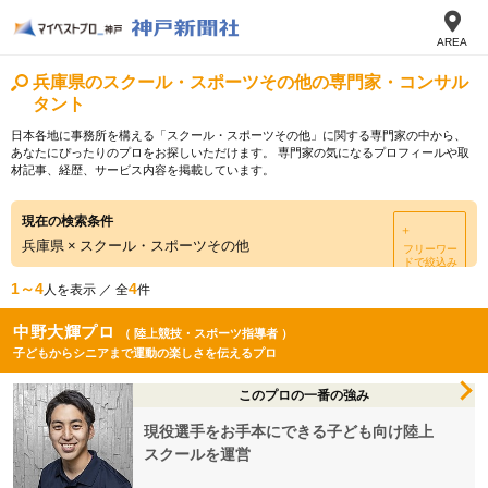
AREA
兵庫県のスクール・スポーツその他の専門家・コンサル
タント
日本各地に事務所を構える「スクール・スポーツその他」に関する専門家の中から、
あなたにぴったりのプロをお探しいただけます。 専門家の気になるプロフィールや取
材記事、経歴、サービス内容を掲載しています。
現在の検索条件
＋
兵庫県
×
スクール・スポーツその他
フリーワー
ドで絞込み
1～4
4
人を表示 ／ 全
件
中野大輝プロ
（ 陸上競技・スポーツ指導者 ）
子どもからシニアまで運動の楽しさを伝えるプロ
このプロの一番の強み
現役選手をお手本にできる子ども向け陸上
スクールを運営