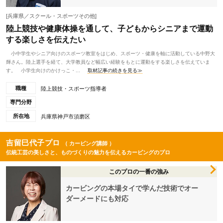
[兵庫県／スクール・スポーツその他]
陸上競技や健康体操を通して、子どもからシニアまで運動
する楽しさを伝えたい
小中学生やシニア向けのスポーツ教室をはじめ、スポーツ・健康を軸に活動している中野大
輝さん。陸上選手を経て、大学教員など幅広い経験をもとに運動をする楽しさを伝えていま
す。 小学生向けのかけっこ・...
取材記事の続きを見る≫
職種
陸上競技・スポーツ指導者
専門分野
所在地
兵庫県神戸市須磨区
吉留巳代子プロ
（ カービング講師 ）
伝統工芸の美しさと、ものづくりの魅力を伝えるカービングのプロ
このプロの一番の強み
カービングの本場タイで学んだ技術でオー
ダーメードにも対応