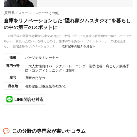
[長野県／スクール・スポーツその他]
倉庫をリノベーションした“隠れ家ジムスタジオ”を暮らし
の中の第三のスポットに
JR飯田線の元善光寺駅から車で4分ほど、土曽川沿いに点在する住宅地の一角に、パーソナ
ルジム「身匠わたなべ」を構えるのは、整体師でもあるパーソナルトレーナーの渡邉圭さ
ん。 自宅倉庫をリノベーション、2...
取材記事の続きを見る≫
職種
パーソナルトレーナー
専門分野
・大人女性向けパーソナルトレーニング・姿勢改善・肩こり／腰痛予
防・コンディショニング・運動初...
屋号
身匠わたなべ
所在地
長野県飯田市座光寺4137-1
LINE問合せ対応
この分野の専門家が書いたコラム