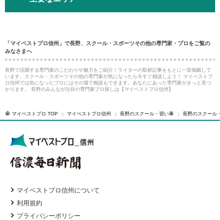
「マイベストプロ信州」で長野、スクール・スポーツその他の専門家・プロをご覧の
みなさまへ
長野で活躍する専門家のこだわりや魅力をご紹介！ライターの取材記事をもとに一挙掲載して
います。スクール・スポーツその他の専門家が気になったら今すぐ相談しよう！ マイベストプ
ロ信州では気になったプロにはその場で相談もできます。あなたにあった専門家がきっと見つ
かります。 長野のみんなが注目の専門家プロ探しは【マイベストプロ信州】
マイベストプロ TOP
マイベストプロ信州
長野のスクール・習い事
長野のスクール
マイベストプロ信州について
利用規約
プライバシーポリシー