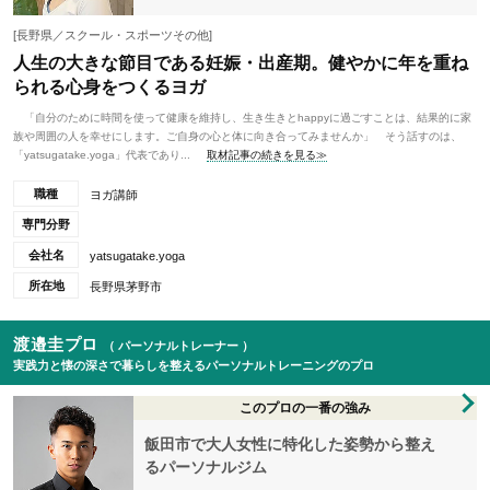
[長野県／スクール・スポーツその他]
人生の大きな節目である妊娠・出産期。健やかに年を重ね
られる心身をつくるヨガ
「自分のために時間を使って健康を維持し、生き生きとhappyに過ごすことは、結果的に家
族や周囲の人を幸せにします。ご自身の心と体に向き合ってみませんか」 そう話すのは、
「yatsugatake.yoga」代表であり...
取材記事の続きを見る≫
職種
ヨガ講師
専門分野
会社名
yatsugatake.yoga
所在地
長野県茅野市
渡邉圭プロ
（ パーソナルトレーナー ）
実践力と懐の深さで暮らしを整えるパーソナルトレーニングのプロ
このプロの一番の強み
飯田市で大人女性に特化した姿勢から整え
るパーソナルジム