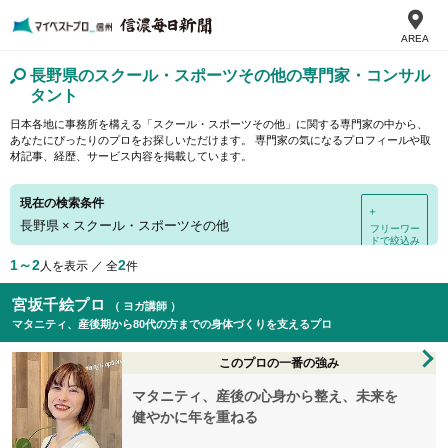
AREA
長野県のスクール・スポーツその他の専門家・コンサル
タント
日本各地に事務所を構える「スクール・スポーツその他」に関する専門家の中から、
あなたにぴったりのプロをお探しいただけます。 専門家の気になるプロフィールや取
材記事、経歴、サービス内容を掲載しています。
現在の検索条件
＋
長野県
×
スクール・スポーツその他
フリーワー
ドで絞込み
1～2
2
人を表示 ／ 全
件
宮坂千絵プロ
（ ヨガ講師 ）
マタニティ、産後期から80代の方までの身体づくりを支えるプロ
このプロの一番の強み
マタニティ、産後の心身から整え、未来を
健やかに年を重ねる