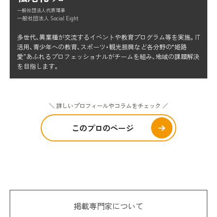
一般社団法人代表理事
一般社団法人 Social Eight
多世代、異業種が交流するイベントや教育プログラム等を実施。IT
活用、青少年への教育、スポーツ・観光振興など各分野の“姫路
愛”あふれるプロフェッショナルがチームを組み、地域の課題解決
を目指します。
＼ 詳しいプロフィールやコラムをチェック ／
このプロのページ
掲載専門家について