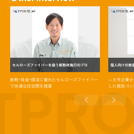
セルローズファイバーを扱う断熱材施行のプロ
個人向けの資
TPR
断熱・吸音・調湿に優れたセルローズファイバー
～大手企業か
で快適な住空間を提案
した個別コン
ポート