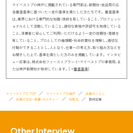
マイベストプロ神戸に掲載されている専門家は、新聞社・放送局の広
告審査基準に基づいた一定の基準を満たした方たちです。 審査基準
は、業界における専門的な知識・技術を有していること、プロフェッシ
ョナルとして活動していること、適切な資格や許認可を取得している
こと、消費者に安心してご利用いただけるよう一定の信頼性・実績を
有していること、 プロとしての倫理観・社会的責任を理解し、適切な
行動ができることとし、人となり、仕事への考え方、取り組み方などを
お聞きした上で、基準を満たした方のみを掲載しています。 インタビ
ュー記事は、株式会社ファーストブランド・マイベストプロ事務局、ま
たは神戸新聞社が取材しています。［→
審査基準
］
マイベストプロ TOP
マイベストプロ神戸
兵庫のくらし
兵庫の文化・教養・カルチャー
松尾礼
取材記事
Other Interview