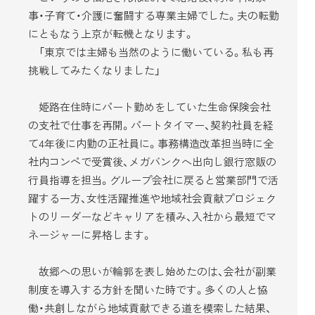
事・子育て・介護に奮闘する専業主婦でした。夫の転勤
にともなう上京が転機となります。
「東京では主婦も当然のように働いている。私も再
挑戦してみたくなりました」
姫路在住時にパート勤めをしていた生命保険会社
の支社で仕事を再開。パートタイマー、契約社員を経
て4年後に内勤の正社員に。事務構造改革担当時に全
社内コンペで受賞後、メガバンクへ出向し銀行窓販の
行員指導を担当。グループ会社に戻ると営業部門で活
躍する一方、女性活躍推進や地域社会貢献プロジェク
トのリーダーなどキャリアを積み、入社から最短でマ
ネージャーに昇格します。
故郷への思いが輪郭を表し始めたのは、会社が副業
制度を導入する方針を聞いた時です。多くの人と協
働・共創しながら地域貢献できる道を模索した結果、