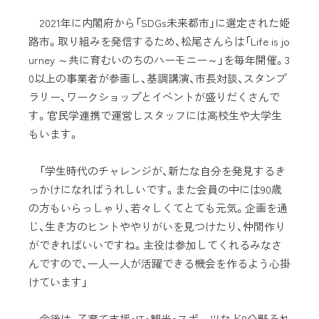
2021年に内閣府から「SDGs未来都市」に選定された姫
路市。取り組みを発信するため、松尾さんらは「Life is jo
urney ～共に育むいのちのハーモニー～」を毎年開催。3
0以上の事業者が参画し、基調講演、市長対談、スタンプ
ラリー、ワークショップとイベントが盛りだくさんで
す。官民学連携で運営しスタッフには高校生や大学生
もいます。
「学生時代のチャレンジが、新たな自分を発見するき
っかけになればうれしいです。また会員の中には90歳
の方もいらっしゃり、若々しくてとても元気。企画を通
じ、生き方のヒントややりがいを見つけたり、仲間作り
ができればいいですね。主役は参加してくれるみなさ
んですので、一人一人が活躍できる機会を作るよう心掛
けています」
今後は、子育て支援・IT・観光・スポーツなど8分野それ