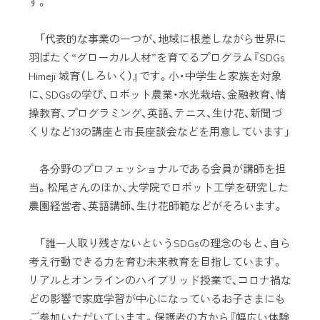
す。
「代表的な事業の一つが、地域に根差しながら世界に
羽ばたく“グローカル人材”を育てるプログラム『SDGs
Himeji 城育（しろいく）』です。小・中学生と家族を対象
に、SDGsの学び、ロボット農業・水光栽培、金融教育、情
操教育、プログラミング、英語、テニス、生け花、新聞づ
くりなど13の講座と市長座談会などを用意しています」
各分野のプロフェッショナルである会員が講師を担
当。松尾さんのほか、大学院でロボット工学を研究した
農園経営者、英語講師、生け花師範などがそろいます。
「誰一人取り残さないというSDGsの理念のもと、自ら
考え行動できる力を育む未来教育を目指しています。
リアルとオンラインのハイブリッド授業で、コロナ禍な
どの影響で家庭学習が中心になっているお子さまにも
ご参加いただいています。保護者の方から『幅広い体験