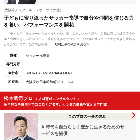
[大阪府／スクール・スポーツその他]
子どもに寄り添ったサッカー指導で自分や仲間を信じる力
を養い、パフォーマンスを開花
「子どもが、サッカーがうまくなりたい、楽しみたいという場合、目標に適した練習環境や
本人の希望をくみ取るコーチに巡り会えるかどうかで、その後のサッカー人生が大きく変わる
と考えています。当方では指導...
取材記事の続きを見る≫
職種
サッカー指導者
専門分野
会社名
SPORTS JAM MANAGEMENT
所在地
大阪府吹田市昭和町23-4 JUA
松本武司プロ
（ 人材育成コンサルタント ）
多角的な事業展開でココロとアタマ、カラダの健康を支える専門家
このプロの一番の強み
AI時代を自分らしく豊かに生きるためのサ
ービスを提供