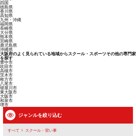
四国
徳島県
香川県
高知県
九州・沖縄
福岡県
長崎県
大分県
熊本県
宮崎県
鹿児島県
沖縄県
大阪府のよく見られている地域からスクール・スポーツその他の専門家
を探す
豊中市
吹田市
高槻市
茨木市
枚方市
八尾市
寝屋川市
東大阪市
大阪市
和泉市
堺市
ジャンルを絞り込む
すべて
スクール・習い事