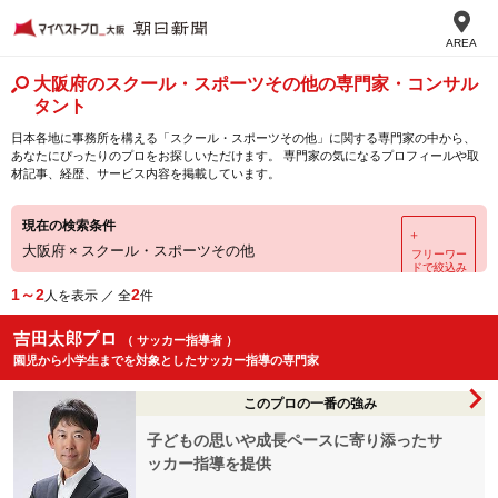
AREA
大阪府のスクール・スポーツその他の専門家・コンサル
タント
日本各地に事務所を構える「スクール・スポーツその他」に関する専門家の中から、
あなたにぴったりのプロをお探しいただけます。 専門家の気になるプロフィールや取
材記事、経歴、サービス内容を掲載しています。
現在の検索条件
＋
大阪府
×
スクール・スポーツその他
フリーワー
ドで絞込み
1～2
2
人を表示 ／ 全
件
吉田太郎プロ
（ サッカー指導者 ）
園児から小学生までを対象としたサッカー指導の専門家
このプロの一番の強み
子どもの思いや成長ペースに寄り添ったサ
ッカー指導を提供