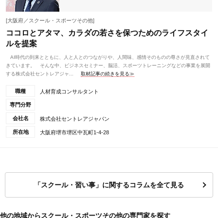
[大阪府／スクール・スポーツその他]
ココロとアタマ、カラダの若さを保つためのライフスタイ
ルを提案
AI時代の到来とともに、人と人とのつながりや、人間味、感情そのものの尊さが見直されて
きています。 そんな中、ビジネスセミナー、脳活、スポーツトレーニングなどの事業を展開
する株式会社セントレアジャ...
取材記事の続きを見る≫
職種
人材育成コンサルタント
専門分野
会社名
株式会社セントレアジャパン
所在地
大阪府堺市堺区中瓦町1-4-28
「スクール・習い事」に関するコラムを全て見る
他の地域からスクール・スポーツその他の専門家を探す