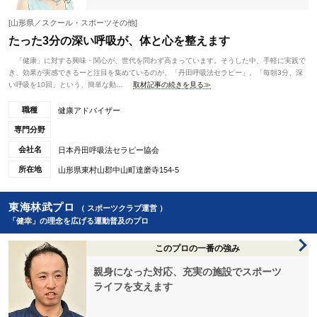
[山形県／スクール・スポーツその他]
たった3分の深い呼吸が、体と心を整えます
「健康」に対する興味・関心が、世代を問わず高まっています。そうした中、手軽に実践で
き、効果が実感できるーと注目を集めているのが、「丹田呼吸法セラピー」。「毎朝3分、深
い呼吸を10回」という、簡単な動...
取材記事の続きを見る≫
職種
健康アドバイザー
専門分野
会社名
日本丹田呼吸法セラピー協会
所在地
山形県東村山郡中山町達磨寺154-5
東海林武プロ
（ スポーツクラブ運営 ）
「健幸」の理念を広げる運動普及のプロ
このプロの一番の強み
親身になった対応、充実の施設でスポーツ
ライフを支えます