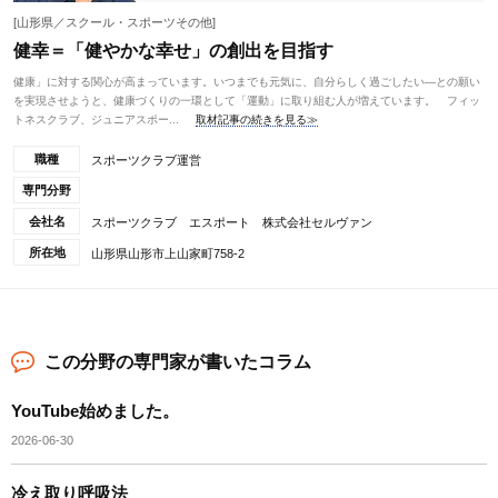
[山形県／スクール・スポーツその他]
健幸＝「健やかな幸せ」の創出を目指す
健康」に対する関心が高まっています。いつまでも元気に、自分らしく過ごしたい―との願い
を実現させようと、健康づくりの一環として「運動」に取り組む人が増えています。 フィッ
トネスクラブ、ジュニアスポー...
取材記事の続きを見る≫
職種
スポーツクラブ運営
専門分野
会社名
スポーツクラブ エスポート 株式会社セルヴァン
所在地
山形県山形市上山家町758-2
この分野の専門家が書いたコラム
YouTube始めました。
2026-06-30
冷え取り呼吸法