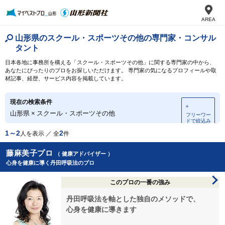
AREA
山形県のスクール・スポーツその他の専門家・コンサル
タント
日本各地に事務所を構える「スクール・スポーツその他」に関する専門家の中から、
あなたにぴったりのプロをお探しいただけます。 専門家の気になるプロフィールや取
材記事、経歴、サービス内容を掲載しています。
現在の検索条件
＋
山形県
×
スクール・スポーツその他
フリーワー
ドで絞込み
1～2
2
人を表示 ／ 全
件
藤麻美子プロ
（ 健康アドバイザー ）
心身を健康に導く丹田呼吸法のプロ
このプロの一番の強み
丹田呼吸法を軸とした独自のメソッドで、
心身を健康に導きます