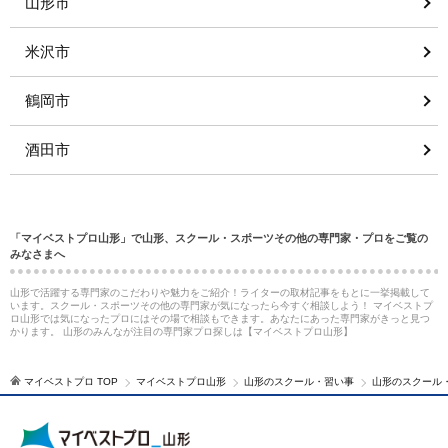
山形市
米沢市
鶴岡市
酒田市
「マイベストプロ山形」で山形、スクール・スポーツその他の専門家・プロをご覧の
みなさまへ
山形で活躍する専門家のこだわりや魅力をご紹介！ライターの取材記事をもとに一挙掲載して
います。スクール・スポーツその他の専門家が気になったら今すぐ相談しよう！ マイベストプ
ロ山形では気になったプロにはその場で相談もできます。あなたにあった専門家がきっと見つ
かります。 山形のみんなが注目の専門家プロ探しは【マイベストプロ山形】
マイベストプロ TOP
マイベストプロ山形
山形のスクール・習い事
山形のスクール