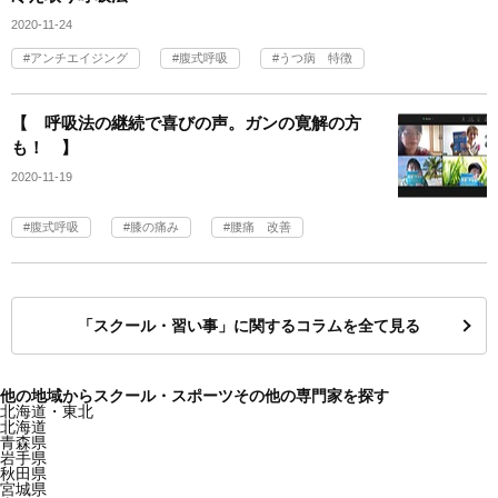
2020-11-24
アンチエイジング
腹式呼吸
うつ病 特徴
【 呼吸法の継続で喜びの声。ガンの寛解の方
も！ 】
2020-11-19
腹式呼吸
膝の痛み
腰痛 改善
「スクール・習い事」に関するコラムを全て見る
他の地域からスクール・スポーツその他の専門家を探す
北海道・東北
北海道
青森県
岩手県
秋田県
宮城県