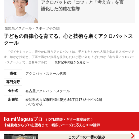
アクロバットの「コツ」と「考え方」を言
語化した的確な指導
[愛知県／スクール・スポーツその他]
子どもの自律心を育てる、心と技術を磨くアクロバットス
クール
「ダイナミックに、軽やかに舞うアクロバットは、子どもたちから人気を集めるスポーツで
す。確かな技術と、丁寧で温かい指導を提供したいと思い立ち上げたのが『名古屋アクロバッ
トスクール』で、全身をフルに...
取材記事の続きを見る≫
職種
アクロバットスクール代表
専門分野
会社名
名古屋アクロバットスクール
所在地
愛知県名古屋市昭和区花見通3丁目17 杁中ビル2階
いりなか校
IkumiMagataプロ
（ DTM講師・ギター教室経営 ）
未経験者からプロ志望者まで、幅広いニーズに応えるDTM講師
このプロの一番の強み