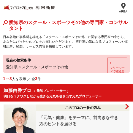
AREA
愛知県のスクール・スポーツその他の専門家・コンサル
タント
日本各地に事務所を構える「スクール・スポーツその他」に関する専門家の中から、
あなたにぴったりのプロをお探しいただけます。 専門家の気になるプロフィールや取
材記事、経歴、サービス内容を掲載しています。
現在の検索条件
＋
愛知県
×
スクール・スポーツその他
フリーワー
ドで絞込み
1～3
3
人を表示 ／ 全
件
加藤由香プロ
（ 元気プロデューサー ）
明日をワクワクしながら生きる元気を引き出す元気プロデューサー
このプロの一番の強み
「元気・健康」をテーマに、前向きな生き
方のヒントを届ける