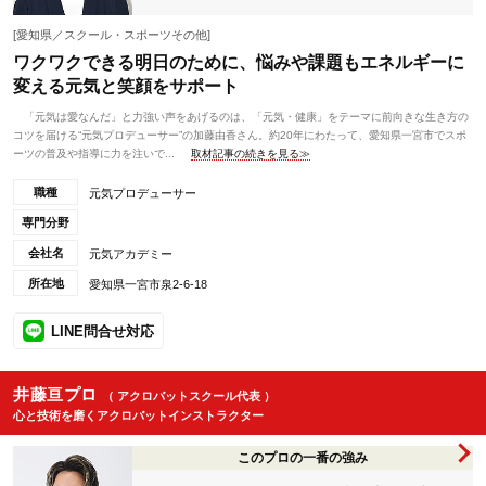
[愛知県／スクール・スポーツその他]
ワクワクできる明日のために、悩みや課題もエネルギーに
変える元気と笑顔をサポート
「元気は愛なんだ」と力強い声をあげるのは、「元気・健康」をテーマに前向きな生き方の
コツを届ける“元気プロデューサー”の加藤由香さん。約20年にわたって、愛知県一宮市でスポ
ーツの普及や指導に力を注いで...
取材記事の続きを見る≫
職種
元気プロデューサー
専門分野
会社名
元気アカデミー
所在地
愛知県一宮市泉2-6-18
LINE問合せ対応
井藤亘プロ
（ アクロバットスクール代表 ）
心と技術を磨くアクロバットインストラクター
このプロの一番の強み