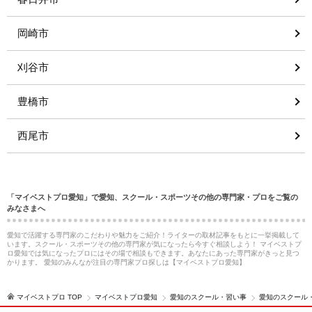
岡崎市
刈谷市
豊橋市
西尾市
「マイベストプロ愛知」で愛知、スクール・スポーツその他の専門家・プロをご覧の
みなさまへ
愛知で活躍する専門家のこだわりや魅力をご紹介！ライターの取材記事をもとに一挙掲載して
います。スクール・スポーツその他の専門家が気になったら今すぐ相談しよう！ マイベストプ
ロ愛知では気になったプロにはその場で相談もできます。あなたにあった専門家がきっと見つ
かります。 愛知のみんなが注目の専門家プロ探しは【マイベストプロ愛知】
マイベストプロ TOP
マイベストプロ愛知
愛知のスクール・習い事
愛知のスクール