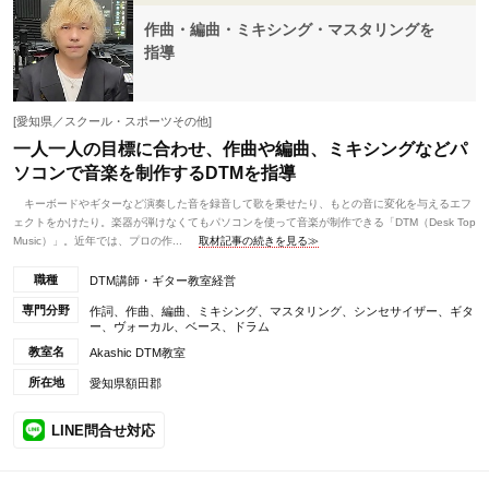
作曲・編曲・ミキシング・マスタリングを
指導
[愛知県／スクール・スポーツその他]
一人一人の目標に合わせ、作曲や編曲、ミキシングなどパ
ソコンで音楽を制作するDTMを指導
キーボードやギターなど演奏した音を録音して歌を乗せたり、もとの音に変化を与えるエフ
ェクトをかけたり。楽器が弾けなくてもパソコンを使って音楽が制作できる「DTM（Desk Top
Music）」。近年では、プロの作...
取材記事の続きを見る≫
職種
DTM講師・ギター教室経営
専門分野
作詞、作曲、編曲、ミキシング、マスタリング、シンセサイザー、ギタ
ー、ヴォーカル、ベース、ドラム
教室名
Akashic DTM教室
所在地
愛知県額田郡
LINE問合せ対応