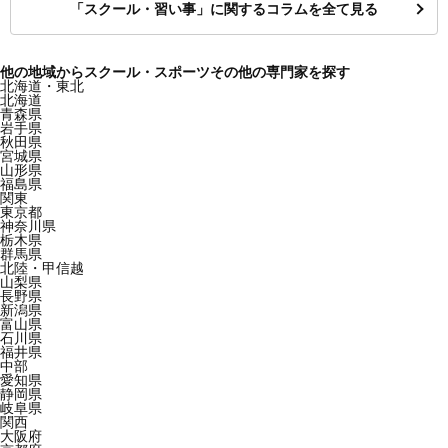
「スクール・習い事」に関するコラムを全て見る
他の地域からスクール・スポーツその他の専門家を探す
北海道・東北
北海道
青森県
岩手県
秋田県
宮城県
山形県
福島県
関東
東京都
神奈川県
栃木県
群馬県
北陸・甲信越
山梨県
長野県
新潟県
富山県
石川県
福井県
中部
愛知県
静岡県
岐阜県
関西
大阪府