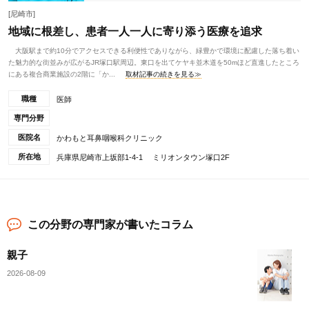
[尼崎市]
地域に根差し、患者一人一人に寄り添う医療を追求
大阪駅まで約10分でアクセスできる利便性でありながら、緑豊かで環境に配慮した落ち着い
た魅力的な街並みが広がるJR塚口駅周辺。東口を出てケヤキ並木道を50mほど直進したところ
にある複合商業施設の2階に「か...
取材記事の続きを見る≫
職種
医師
専門分野
医院名
かわもと耳鼻咽喉科クリニック
所在地
兵庫県尼崎市上坂部1-4-1 ミリオンタウン塚口2F
この分野の専門家が書いたコラム
親子
2026-08-09