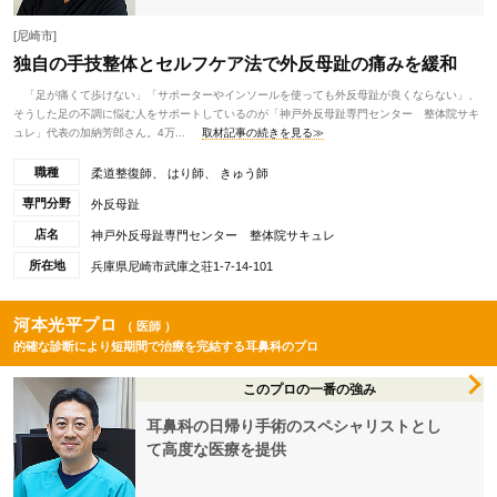
[尼崎市]
独自の手技整体とセルフケア法で外反母趾の痛みを緩和
「足が痛くて歩けない」「サポーターやインソールを使っても外反母趾が良くならない」、
そうした足の不調に悩む人をサポートしているのが「神戸外反母趾専門センター 整体院サキ
ュレ」代表の加納芳郎さん。4万...
取材記事の続きを見る≫
職種
柔道整復師、 はり師、 きゅう師
専門分野
外反母趾
店名
神戸外反母趾専門センター 整体院サキュレ
所在地
兵庫県尼崎市武庫之荘1-7-14-101
河本光平プロ
（ 医師 ）
的確な診断により短期間で治療を完結する耳鼻科のプロ
このプロの一番の強み
耳鼻科の日帰り手術のスペシャリストとし
て高度な医療を提供