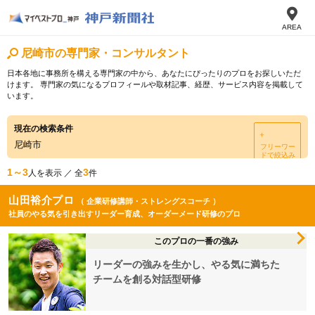
AREA
尼崎市の専門家・コンサルタント
日本各地に事務所を構える専門家の中から、あなたにぴったりのプロをお探しいただ
けます。 専門家の気になるプロフィールや取材記事、経歴、サービス内容を掲載して
います。
現在の検索条件
＋
尼崎市
フリーワー
ドで絞込み
1～3
3
人を表示 ／ 全
件
山田裕介プロ
（ 企業研修講師・ストレングスコーチ ）
社員のやる気を引き出すリーダー育成、オーダーメード研修のプロ
このプロの一番の強み
リーダーの強みを生かし、やる気に満ちた
チームを創る対話型研修