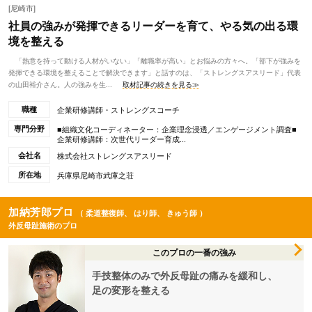
[尼崎市]
社員の強みが発揮できるリーダーを育て、やる気の出る環
境を整える
「熱意を持って動ける人材がいない」「離職率が高い」とお悩みの方々へ。「部下が強みを
発揮できる環境を整えることで解決できます」と話すのは、「ストレングスアスリード」代表
の山田裕介さん。人の強みを生...
取材記事の続きを見る≫
職種
企業研修講師・ストレングスコーチ
専門分野
■組織文化コーディネーター：企業理念浸透／エンゲージメント調査■
企業研修講師：次世代リーダー育成...
会社名
株式会社ストレングスアスリード
所在地
兵庫県尼崎市武庫之荘
加納芳郎プロ
（ 柔道整復師、 はり師、 きゅう師 ）
外反母趾施術のプロ
このプロの一番の強み
手技整体のみで外反母趾の痛みを緩和し、
足の変形を整える