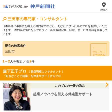
AREA
三田市の専門家・コンサルタント
日本各地に事務所を構える専門家の中から、あなたにぴったりのプロをお探しいただ
けます。 専門家の気になるプロフィールや取材記事、経歴、サービス内容を掲載して
います。
現在の検索条件
＋
三田市
フリーワー
ドで絞込み
1～2
2
人を表示 ／ 全
件
森下正子プロ
（ 販促戦略コンサルタント ）
「好きなことで起業」を伴走サポートするプロ
このプロの一番の強み
起業ノウハウを伝える伴走型サポート