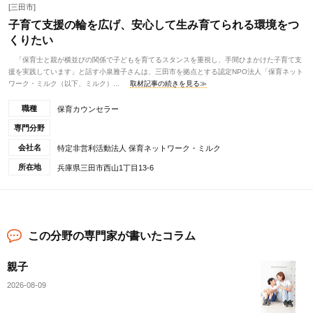
[三田市]
子育て支援の輪を広げ、安心して生み育てられる環境をつ
くりたい
「保育士と親が横並びの関係で子どもを育てるスタンスを重視し、手間ひまかけた子育て支
援を実践しています」と話す小泉雅子さんは、三田市を拠点とする認定NPO法人「保育ネット
ワーク・ミルク（以下、ミルク）...
取材記事の続きを見る≫
職種
保育カウンセラー
専門分野
会社名
特定非営利活動法人 保育ネットワーク・ミルク
所在地
兵庫県三田市西山1丁目13-6
この分野の専門家が書いたコラム
親子
2026-08-09