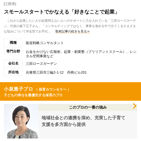
[三田市]
スモールスタートでかなえる「好きなことで起業」
これから起業したい人や起業間もない人へのサポートに力を入れている「三田ローズガーデ
ン」代表の森下正子さん。「コンサルティングではなく、事業を進める中で出てくるさまざま
な悩みについて伴走型でお手伝...
取材記事の続きを見る≫
職種
販促戦略コンサルタント
専門分野
お金をかけない広報術、起業・創業塾（ブリリアントスクール）、レン
タル空間事業など
会社名
三田ローズガーデン
所在地
兵庫県三田市三輪2-1-12 丹商ビル201
小泉雅子プロ
（ 保育カウンセラー ）
子どもの幸せを最優先する保育のプロ
このプロの一番の強み
地域社会との連携を深め、充実した子育て
支援を多方面から提供