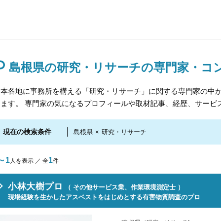
島根県の研究・リサーチの専門家・コ
日本各地に事務所を構える「研究・リサーチ」に関する専門家の中
けます。 専門家の気になるプロフィールや取材記事、経歴、サービ
現在の検索条件
島根県
×
研究・リサーチ
～1
1
人を表示 ／ 全
件
小林大樹プロ
（ その他サービス業、作業環境測定士 ）
現場経験を生かしたアスベストをはじめとする有害物質調査のプロ