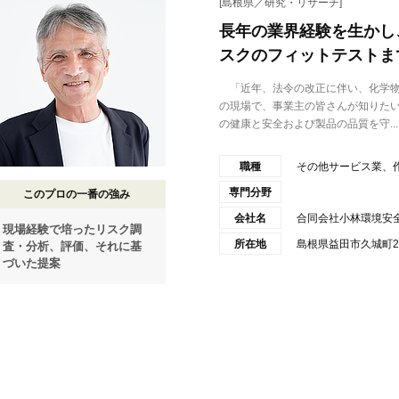
[島根県／研究・リサーチ]
長年の業界経験を生かし
スクのフィットテストま
「近年、法令の改正に伴い、化学物
の現場で、事業主の皆さんが知りた
の健康と安全および製品の品質を守...
職種
その他サービス業、
専門分野
このプロの一番の強み
会社名
合同会社小林環境安
現場経験で培ったリスク調
所在地
島根県益田市久城町2
査・分析、評価、それに基
づいた提案