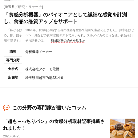
[埼玉県／研究・リサーチ]
「食感分析機器」のパイオニアとして繊細な感覚を計測
し、食品の品質アップをサポート
「私どもは、1966年、食感を分析する専門機器を世界で初めて製品化しました。お米をはじ
め、餅、団子、パン、麺などの食味官能テストで用いられ、スルメイカのような硬い食品も計
測可能です」 そう語るのは...
取材記事の続きを見る≫
職種
分析機器メーカー
専門分野
会社名
株式会社タケトモ電機
所在地
埼玉県川越市的場2214-6
この分野の専門家が書いたコラム
「超も～っちりパン」の食感分析取材記事掲載さ
れました！
2026-04-25