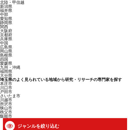
北陸・甲信越
新潟県
福井県
中部
愛知県
静岡県
関西
大阪府
京都府
兵庫県
中国
広島県
岡山県
島根県
四国
愛媛県
九州・沖縄
福岡県
大分県
埼玉県のよく見られている地域から研究・リサーチの専門家を探す
本庄市
川口市
戸田市
さいたま市
川越市
所沢市
狭山市
秩父市
飯能市
ジャンルを絞り込む