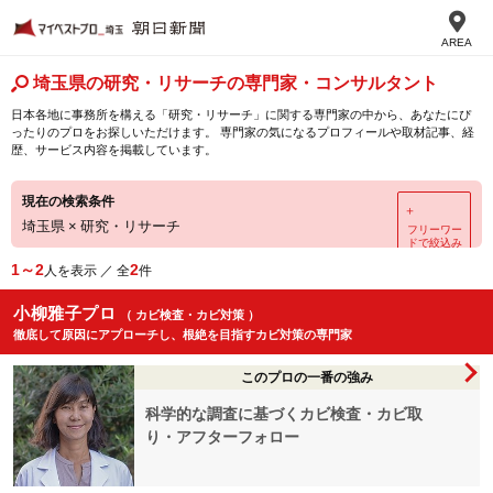
AREA
埼玉県の研究・リサーチの専門家・コンサルタント
日本各地に事務所を構える「研究・リサーチ」に関する専門家の中から、あなたにぴ
ったりのプロをお探しいただけます。 専門家の気になるプロフィールや取材記事、経
歴、サービス内容を掲載しています。
現在の検索条件
＋
埼玉県
×
研究・リサーチ
フリーワー
ドで絞込み
1～2
2
人を表示 ／ 全
件
小柳雅子プロ
（ カビ検査・カビ対策 ）
徹底して原因にアプローチし、根絶を目指すカビ対策の専門家
このプロの一番の強み
科学的な調査に基づくカビ検査・カビ取
り・アフターフォロー