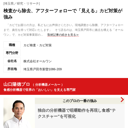
[埼玉県／研究・リサーチ]
検査から除去、アフターフォローで「見える」カビ対策が
強み
「カビでお困りの方は、私どもにお声掛けください。現地調査から除菌、アフターフォロー
まで、責任を持って対応いたします」 そう語るのは、埼玉県戸田市に拠点を構える「オール
ワン」で、カビ対策事業部の...
取材記事の続きを見る≫
職種
カビ検査・カビ対策
専門分野
会社名
株式会社オールワン
所在地
埼玉県戸田市新曽1086-209
山口陽徳プロ
（ 分析機器メーカー ）
食感分析機器で世界の「おいしい」を支える専門家
このプロの一番の強み
独自の分析機器で咀嚼動作を再現し食感“テ
クスチャー”を可視化