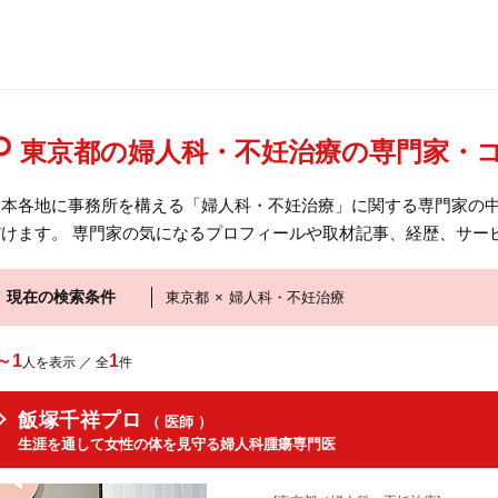
東京都の婦人科・不妊治療の専門家・
日本各地に事務所を構える「婦人科・不妊治療」に関する専門家の
だけます。 専門家の気になるプロフィールや取材記事、経歴、サー
現在の検索条件
東京都
×
婦人科・不妊治療
～1
1
人を表示 ／ 全
件
飯塚千祥プロ
（ 医師 ）
生涯を通して女性の体を見守る婦人科腫瘍専門医