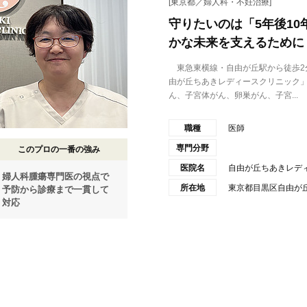
[東京都／婦人科・不妊治療]
守りたいのは「5年後1
かな未来を支えるために
東急東横線・自由が丘駅から徒歩2
由が丘ちあきレディースクリニック
ん、子宮体がん、卵巣がん、子宮...
職種
医師
専門分野
このプロの一番の強み
医院名
自由が丘ちあきレデ
婦人科腫瘍専門医の視点で
所在地
東京都目黒区自由が丘2-
予防から診療まで一貫して
対応