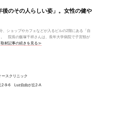
0年後のその人らしい姿」。女性の健や
分、ショップやカフェなどが入るビルの2階にある「自
」。 院長の飯塚千祥さんは、長年大学病院で子宮頸が
取材記事の続きを見る≫
ィースクリニック
9-6 Luz自由が丘2-A