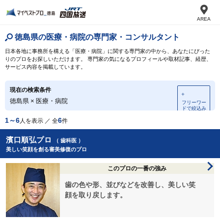
AREA
徳島県の医療・病院の専門家・コンサルタント
日本各地に事務所を構える「医療・病院」に関する専門家の中から、あなたにぴった
りのプロをお探しいただけます。 専門家の気になるプロフィールや取材記事、経歴、
サービス内容を掲載しています。
現在の検索条件
＋
徳島県
×
医療・病院
フリーワー
ドで絞込み
1～6
6
人を表示 ／ 全
件
濱口順弘プロ
（ 歯科医 ）
美しい笑顔を創る審美修復のプロ
このプロの一番の強み
歯の色や形、並びなどを改善し、美しい笑
顔を取り戻します。