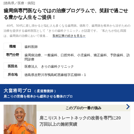
[徳島県／医療・病院]
歯周病専門医ならではの治療プログラムで、笑顔で過ごせ
る豊かな人生をご提供！
40代、50代に差し掛かると悩む人も多くなる歯周病。徳島で、歯周病を根本から治すための
治療を提供する歯科医院として『きりの歯科クリニック』が話題です。「私たちが住む四国
は、歯周病の治療において後進...
取材記事の続きを見る≫
職種
歯科医師
専門分野
歯周病治療、一般歯科、口腔外科、小児歯科、矯正歯科、予防歯科、訪
問診療
医院名
医療法人 きりの歯科クリニック
所在地
徳島県吉野川市鴨島町西麻植字広畑88－1
大畠将司プロ
（ 柔道整復師 ）
肩こりの苦痛を根本から緩和させる整体のプロ
このプロの一番の強み
肩こり/ストレートネックの改善を専門に20
万回以上の施術実績