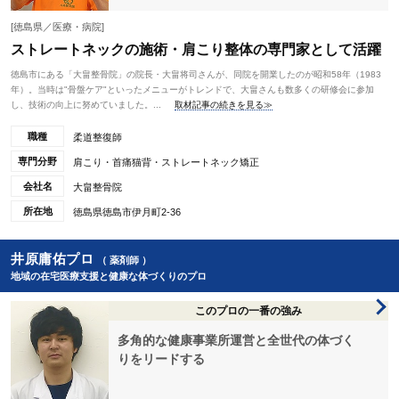
[徳島県／医療・病院]
ストレートネックの施術・肩こり整体の専門家として活躍
徳島市にある「大畠整骨院」の院長・大畠将司さんが、同院を開業したのが昭和58年（1983
年）。当時は"骨盤ケア"といったメニューがトレンドで、大畠さんも数多くの研修会に参加
し、技術の向上に努めていました。...
取材記事の続きを見る≫
職種
柔道整復師
専門分野
肩こり・首痛猫背・ストレートネック矯正
会社名
大畠整骨院
所在地
徳島県徳島市伊月町2-36
井原庸佑プロ
（ 薬剤師 ）
地域の在宅医療支援と健康な体づくりのプロ
このプロの一番の強み
多角的な健康事業所運営と全世代の体づく
りをリードする