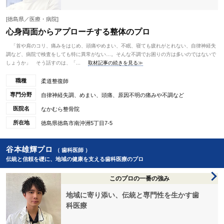
[徳島県／医療・病院]
心身両面からアプローチする整体のプロ
「首や肩のコリ、痛みをはじめ、頭痛やめまい、不眠、寝ても疲れがとれない、自律神経失
調など、病院で検査をしても特に異常がない…。そんな不調でお困りの方は多いのではないで
しょうか」 そう話すのは、「...
取材記事の続きを見る≫
職種
柔道整復師
専門分野
自律神経失調、めまい、頭痛、原因不明の痛みや不調など
医院名
なかむら整骨院
所在地
徳島県徳島市南沖洲5丁目7-5
谷本雄輝プロ
（ 歯科医師 ）
伝統と信頼を礎に、地域の健康を支える歯科医療のプロ
このプロの一番の強み
地域に寄り添い、伝統と専門性を生かす歯
科医療