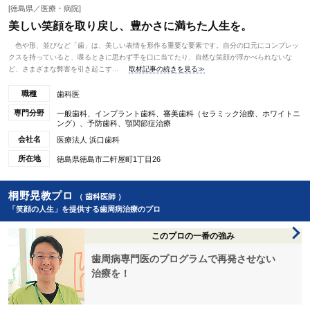
[徳島県／医療・病院]
美しい笑顔を取り戻し、豊かさに満ちた人生を。
色や形、並びなど「歯」は、美しい表情を形作る重要な要素です。自分の口元にコンプレッ
クスを持っていると、喋るときに思わず手を口に当てたり、自然な笑顔が浮かべられないな
ど、さまざまな弊害を引き起こす...
取材記事の続きを見る≫
職種
歯科医
専門分野
一般歯科、インプラント歯科、審美歯科（セラミック治療、ホワイトニ
ング）、予防歯科、顎関節症治療
会社名
医療法人 浜口歯科
所在地
徳島県徳島市二軒屋町1丁目26
桐野晃教プロ
（ 歯科医師 ）
「笑顔の人生」を提供する歯周病治療のプロ
このプロの一番の強み
歯周病専門医のプログラムで再発させない
治療を！