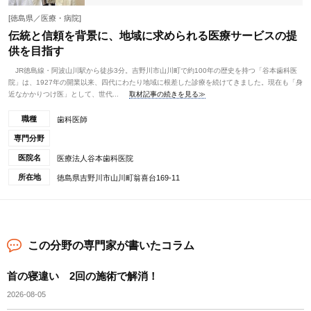
[徳島県／医療・病院]
伝統と信頼を背景に、地域に求められる医療サービスの提
供を目指す
JR徳島線・阿波山川駅から徒歩3分。吉野川市山川町で約100年の歴史を持つ「谷本歯科医
院」は、1927年の開業以来、四代にわたり地域に根差した診療を続けてきました。現在も「身
近なかかりつけ医」として、世代...
取材記事の続きを見る≫
職種
歯科医師
専門分野
医院名
医療法人谷本歯科医院
所在地
徳島県吉野川市山川町翁喜台169-11
この分野の専門家が書いたコラム
首の寝違い 2回の施術で解消！
2026-08-05