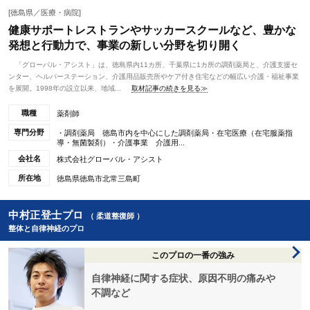
[徳島県／医療・病院]
健康サポートレストランやサッカースクールなど、豊かな
発想と行動力で、事業の新しい分野を切り開く
「グローバル・アシスト」は、徳島県内11カ所、千葉県に1カ所の調剤薬局と、介護支援セ
ンター、ヘルパーステーション、介護用品販売所やケア付き住宅などの幅広い介護・福祉事業
を展開。1998年の設立以来、地域...
取材記事の続きを見る≫
職種
薬剤師
専門分野
・調剤薬局 徳島市内を中心にした調剤薬局・在宅医療（在宅服薬指
導・無菌製剤）・介護事業 介護用...
会社名
株式会社グローバル・アシスト
所在地
徳島県徳島市北常三島町
中村正登士プロ
（ 柔道整復師 ）
整体と自律神経のプロ
このプロの一番の強み
自律神経に関する症状、原因不明の痛みや
不調など