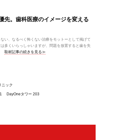
優先。歯科医療のイメージを変える
ない、なるべく怖くない治療をモットーとして掲げて
方は多くいらっしゃいますが、問題を放置すると歯を失
取材記事の続きを見る≫
リニック
 DayOneタワー 203