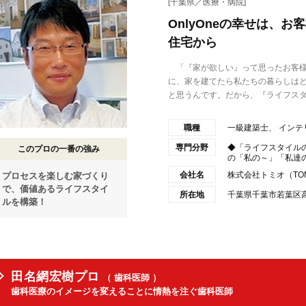
[千葉県／医療・病院]
OnlyOneの幸せは、
住宅から
「『家が欲しい』って思ったお客様
に、家を建てたら私たちの暮らしは
と思うんです。だから、『ライフスタ.
職種
一級建築士、 インテ
専門分野
◆「ライフスタイル
このプロの一番の強み
の「私の～」「私達の～
会社名
株式会社トミオ（TOMI
プロセスを楽しむ家づくり
で、価値あるライフスタイ
所在地
千葉県千葉市若葉区高品
ルを構築！
田名網宏樹プロ
（ 歯科医師 ）
歯科医療のイメージを変えることに情熱を注ぐ歯科医師