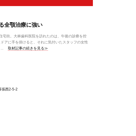
る全顎治療に強い
住宅街。大林歯科医院を訪れたのは、午後の診療を控
たドアに手を掛けると、それに気付いたスタッフの女性
..
取材記事の続きを見る≫
西2-5-2