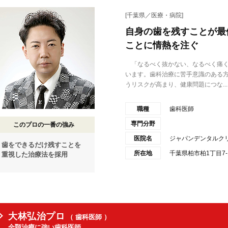
[千葉県／医療・病院]
自身の歯を残すことが最
ことに情熱を注ぐ
「なるべく抜かない、なるべく痛く
います。歯科治療に苦手意識のある
うリスクが高まり、健康問題につな...
職種
歯科医師
専門分野
このプロの一番の強み
医院名
ジャパンデンタルク
歯をできるだけ残すことを
所在地
千葉県柏市柏1丁目7-1
重視した治療法を採用
大林弘治プロ
（ 歯科医師 ）
全顎治療に強い歯科医師