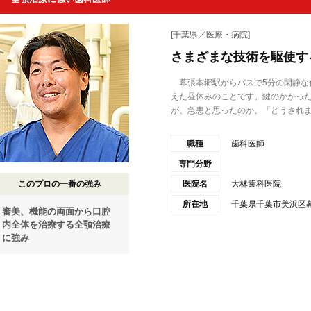
[千葉県／医療・病院]
さまざまな技術を駆使す
幕張本郷駅からバスで5分の閑静な
えた昼休みのことです。鍵のかかっ
が、急患と思ったのか、「どうされま.
職種
歯科医師
専門分野
このプロの一番の強み
医院名
大林歯科医院
所在地
千葉県千葉市美浜区幕張
審美、機能の両面から口腔
内全体を治療する全顎治療
に強み