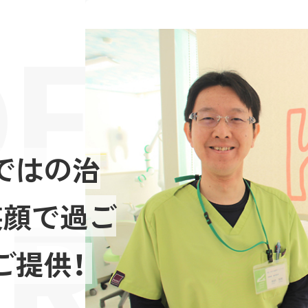
FES
ではの治
RIE
笑顔で過ご
ご提供！