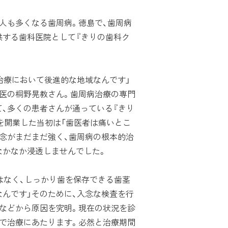
む人も多くなる歯周病。徳島で、歯周病
供する歯科医院として『きりの歯科ク
治療において後進的な地域なんです」
門医の桐野晃教さん。歯周病治療の専門
、多くの患者さんが通っている『きり
を開業した当初は「歯医者は痛いとこ
念がまだまだ強く、歯周病の根本的治
なかなか浸透しませんでした。
はなく、しっかり歯を保存できる歯茎
んです」そのために、入念な検査を行
慣などから原因を究明。現在の状況を診
上で治療にあたります。必然と治療期間