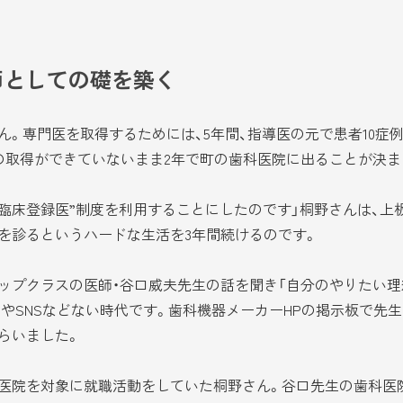
師としての礎を築く
。専門医を取得するためには、5年間、指導医の元で患者10症
の取得ができていないまま2年で町の歯科医院に出ることが決ま
“臨床登録医”制度を利用することにしたのです」桐野さんは、上
を診るというハードな生活を3年間続けるのです。
プクラスの医師・谷口威夫先生の話を聞き「自分のやりたい理
てやSNSなどない時代です。歯科機器メーカーHPの掲示板で先
らいました。
医院を対象に就職活動をしていた桐野さん。谷口先生の歯科医