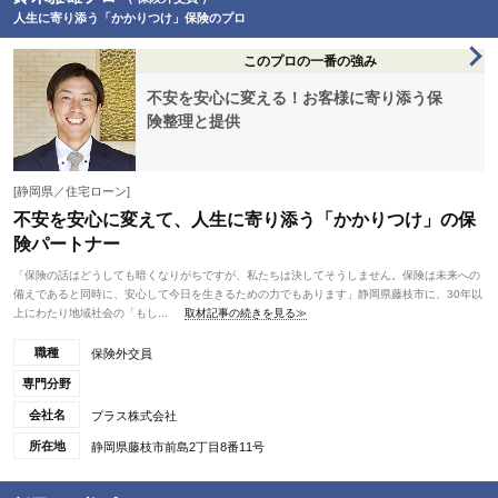
人生に寄り添う「かかりつけ」保険のプロ
このプロの一番の強み
不安を安心に変える！お客様に寄り添う保
険整理と提供
[静岡県／住宅ローン]
不安を安心に変えて、人生に寄り添う「かかりつけ」の保
険パートナー
「保険の話はどうしても暗くなりがちですが、私たちは決してそうしません。保険は未来への
備えであると同時に、安心して今日を生きるための力でもあります」静岡県藤枝市に、30年以
上にわたり地域社会の「もし...
取材記事の続きを見る≫
職種
保険外交員
専門分野
会社名
プラス株式会社
所在地
静岡県藤枝市前島2丁目8番11号