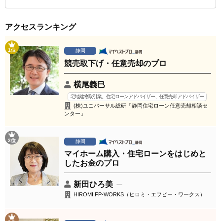
アクセスランキング
1位
静岡
競売取下げ・任意売却のプロ
横尾義巳
宅地建物取引業。住宅ローンアドバイザー、任意売却アドバイザー
(株)ユニバーサル総研「静岡住宅ローン任意売却相談セ
ンター」
2位
静岡
マイホーム購入・住宅ローンをはじめと
したお金のプロ
新田ひろ美
HIROMI.FP-WORKS（ヒロミ・エフピー・ワークス）