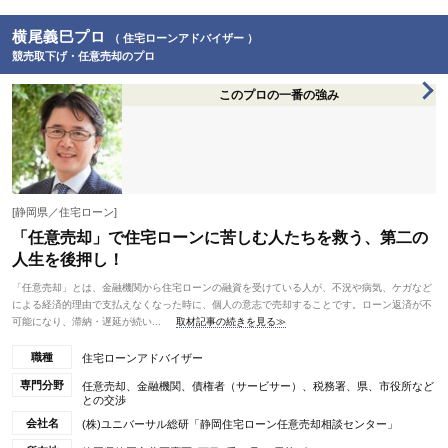
横尾義巳プロ
（ 住宅ローンアドバイザー ）
競売取下げ・任意売却のプロ
このプロの一番の強み
[静岡県／住宅ローン]
「任意売却」で住宅ローンに苦しむ人たちを救う、第二の
人生を後押し！
「任意売却」とは、金融機関から住宅ローンの融資を受けている人が、不況や病気、ケガなど
による経済的理由で支払えなくなった時に、個人の意志で売却することです。ローン返済が不
可能になり、滞納・遅延が続い...
取材記事の続きを見る≫
職種
住宅ローンアドバイザー
専門分野
任意売却、金融機関、債権者（サービサー）、税務署、県、市役所など
との交渉
会社名
(株)ユニバーサル総研「静岡住宅ローン任意売却相談センター」