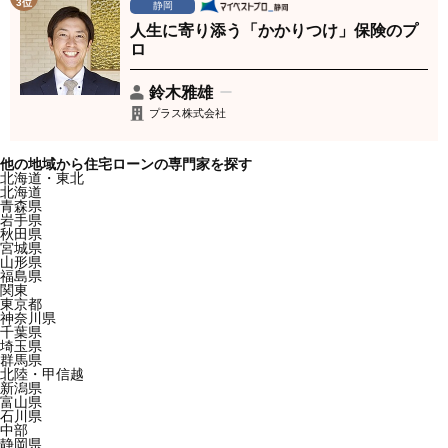
3位
静岡
人生に寄り添う「かかりつけ」保険のプ
ロ
鈴木雅雄
プラス株式会社
他の地域から住宅ローンの専門家を探す
北海道・東北
北海道
青森県
岩手県
秋田県
宮城県
山形県
福島県
関東
東京都
神奈川県
千葉県
埼玉県
群馬県
北陸・甲信越
新潟県
富山県
石川県
中部
静岡県