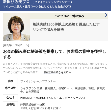
新田ひろ美プロ
（ ファイナンシャルプランナー ）
マイホーム購入・住宅ローンをはじめとしたお金のプロ
このプロの一番の強み
相談実績1300件以上の経験と徹底したヒア
リングで悩みを解決
[静岡県／住宅ローン]
お金の悩み事に解決策を提案して、お客様の背中を後押し
する
家を買うとき、子供の教育資金を準備するとき、常について回るお金の悩み。果たして損をし
ていないだろうか？お金で苦労しないだろうか？など、将来を見越した上で正しい判断ができ
ているか心配になるのも当然で...
取材記事の続きを見る≫
職種
ファイナンシャルプランナー
専門分野
ライフプラン作成、住宅購入、住宅ローン、家計改善、相続、教育資
金、資産運用等
会社名
HIROMI.FP-WORKS（ヒロミ・エフピー・ワークス）
所在地
静岡県浜松市中央区
※詳しくはお問い合わせください