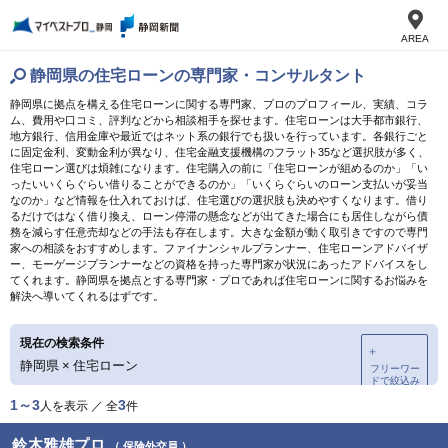
AREA
静岡県の住宅ローンの専門家・コンサルタント
静岡県に拠点を構える住宅ローンに関する専門家、プロのプロフィール、実績、コラ
ム、費用や口コミ、評判などから相談相手を探せます。住宅ローンは大手都市銀行、
地方銀行、信用金庫や最近ではネット系の銀行でも扱いを行っています。各銀行ごと
に固定金利、変動金利が異なり、住宅金融支援機構のフラット35など選択肢が多く、
住宅ローン選びは煩雑になります。住宅購入の前に「住宅ローンが組めるのか」「い
ったいいくらぐらい借りることができるのか」「いくらぐらいのローン支払いが妥当
なのか」など情報を仕入れておけば、住宅選びの選択肢も決めやすくなります。借り
るだけではなく借り換え、ローン停滞の懸念などが出てきた場合にも居住しながら債
務を減らす任意売却などの手法も存在します。大きな金額が動く取引きですので専門
家への相談をおすすめします。ファイナンシャルプランナー、住宅ローンアドバイザ
ー、モーゲージプランナーなどの資格を持った専門家が状況にあったアドバイスをし
てくれます。静岡県を拠点とする専門家・プロであれば住宅ローンに関するお悩みを
解決へ導いてくれるはずです。
現在の検索条件
＋
静岡県
×
住宅ローン
フリーワー
ドで絞込み
1～3
3
人を表示 ／ 全
件
鈴木雅雄プロ
（ 保険外交員 ）