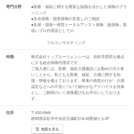
専門分野
●医療・福祉に関する豊富な知識を活かした保険のプラ
ンニング
●生命保険・損害保険の見直しのご相談
●生保・損保一体型トータルアシスト保険「超保険」取
扱いプロ代理店としての
フルコンサルティング
特徴
株式会社トップエージェンシーは、浜松市西部を拠点
にする総合保険代理店です。
ご加入者には、医療、福祉介護施設にお勤めの方が多
いことから、私どもも医療、福祉、介護に関する知
識・情報を備えております。将来の病気やけが・介護
認定などへの不安について細やかなアドバイスを信条
とし、ご納得のいく保険選びをお手伝いしておりま
す。
住所
〒430-0946
静岡県浜松市中央区元城町218-26聖隷ビル3F
地図を見る