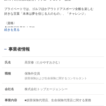
プライベートでは、ゴルフほかアウトドアスポーツ全般を楽しむ
好きな言葉「未来は夢を信じる人のもの」、「チャレンジ」
〈資格〉
◆損害保険募集人資格
続きを見る
◆生命保険専門課程資格
◆損害サービスドクターコース資格「東京海上日動」
◆少額短期保険募集人資格
◆外貨建保険販売資格
事業者情報
氏名
高安修（たかやすおさむ）
職種
保険外交員
損害保険および生命保険に関するコンサルタント
会社名
株式会社トップエージェンシー
事業内容
■損害保険代理店、生命保険代理店に関する業務