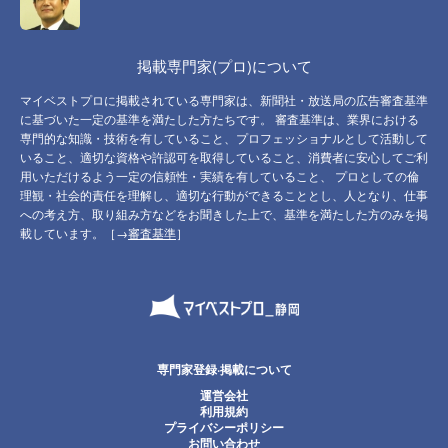
掲載専門家(プロ)について
マイベストプロに掲載されている専門家は、新聞社・放送局の広告審査基準
に基づいた一定の基準を満たした方たちです。 審査基準は、業界における
専門的な知識・技術を有していること、プロフェッショナルとして活動して
いること、適切な資格や許認可を取得していること、消費者に安心してご利
用いただけるよう一定の信頼性・実績を有していること、 プロとしての倫
理観・社会的責任を理解し、適切な行動ができることとし、人となり、仕事
への考え方、取り組み方などをお聞きした上で、基準を満たした方のみを掲
載しています。［→
審査基準
］
専門家登録·掲載について
運営会社
利用規約
プライバシーポリシー
お問い合わせ