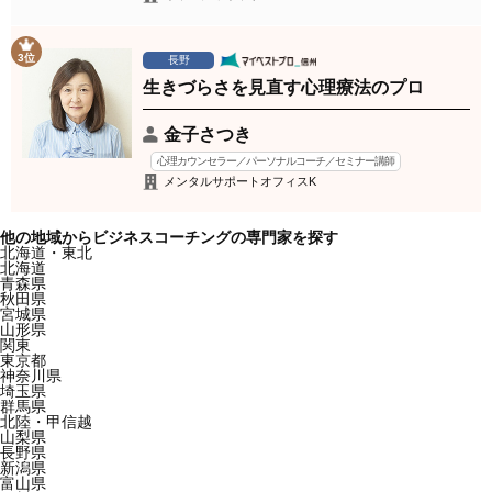
3位
長野
生きづらさを見直す心理療法のプロ
金子さつき
心理カウンセラー／パーソナルコーチ／セミナー講師
メンタルサポートオフィスK
他の地域からビジネスコーチングの専門家を探す
北海道・東北
北海道
青森県
秋田県
宮城県
山形県
関東
東京都
神奈川県
埼玉県
群馬県
北陸・甲信越
山梨県
長野県
新潟県
富山県