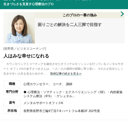
生きづらさを見直す心理療法のプロ
このプロの一番の強み
困りごとの解決を二人三脚で目指す
[長野県／ビジネスコーチング]
人はみな幸せになれる
カウンセリングとコーチングを融合させたオリジナルセッションを行っているメンタルサポ
ート オフィスKの金子さつきさんは、一人一人の感情や経験に寄り添い、その人が自分らしく
生きやすい人生を送るためのサ...
取材記事の続きを見る≫
職種
心理カウンセラー、 コーチ、 講師
専門分野
◆ 心理療法・ソマティック・エクスペリエンシング（SE）・内的家族
システム療法（IFS）・ゲシュタル...
屋号
メンタルサポートオフィスK
所在地
長野県長野市三輪9丁目7-8 ハートフル本郷2F 202号室