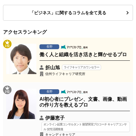
「ビジネス」に関するコラムを全て見る
アクセスランキング
1位
長野
働く人と組織を活き活きと輝かせるプロ
折山旭
ライフキャリアカウンセラー
信州ライフキャリア研究所
2位
長野
AI初心者にプレゼン、文書、画像、動画
の作り方を教えるプロ
伊藤恵子
オンライン起業コンサルタント 願望実現プロコーチ キャリアコンサ
ル 女性活躍推進
キャンディキャリア