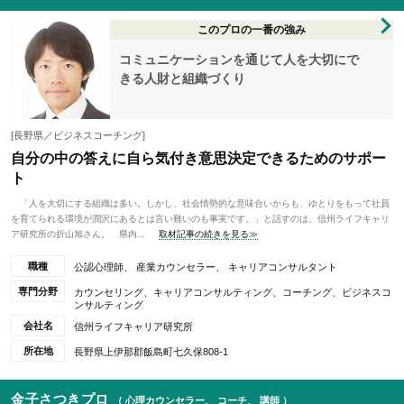
このプロの一番の強み
コミュニケーションを通じて人を大切にで
きる人財と組織づくり
[長野県／ビジネスコーチング]
自分の中の答えに自ら気付き意思決定できるためのサポー
ト
「人を大切にする組織は多い。しかし、社会情勢的な意味合いからも、ゆとりをもって社員
を育てられる環境が潤沢にあるとは言い難いのも事実です。」と話すのは、信州ライフキャリ
ア研究所の折山旭さん。 県内...
取材記事の続きを見る≫
職種
公認心理師、 産業カウンセラー、 キャリアコンサルタント
専門分野
カウンセリング、キャリアコンサルティング、コーチング、ビジネスコ
ンサルティング
会社名
信州ライフキャリア研究所
所在地
長野県上伊那郡飯島町七久保808-1
金子さつきプロ
（ 心理カウンセラー、 コーチ、 講師 ）