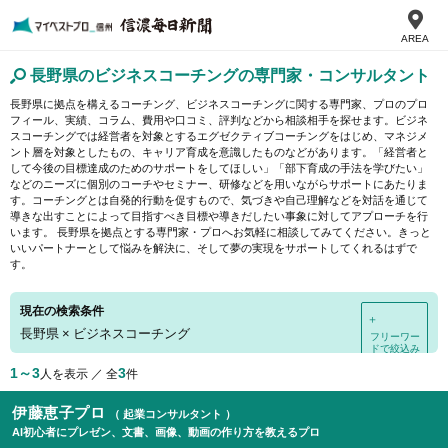
AREA
長野県のビジネスコーチングの専門家・コンサルタント
長野県に拠点を構えるコーチング、ビジネスコーチングに関する専門家、プロのプロ
フィール、実績、コラム、費用や口コミ、評判などから相談相手を探せます。ビジネ
スコーチングでは経営者を対象とするエグゼクティブコーチングをはじめ、マネジメ
ント層を対象としたもの、キャリア育成を意識したものなどがあります。「経営者と
して今後の目標達成のためのサポートをしてほしい」「部下育成の手法を学びたい」
などのニーズに個別のコーチやセミナー、研修などを用いながらサポートにあたりま
す。コーチングとは自発的行動を促すもので、気づきや自己理解などを対話を通じて
導きな出すことによって目指すべき目標や導きだしたい事象に対してアプローチを行
います。 長野県を拠点とする専門家・プロへお気軽に相談してみてください。きっと
いいパートナーとして悩みを解決に、そして夢の実現をサポートしてくれるはずで
す。
現在の検索条件
＋
長野県
×
ビジネスコーチング
フリーワー
ドで絞込み
1～3
3
人を表示 ／ 全
件
伊藤恵子プロ
（ 起業コンサルタント ）
AI初心者にプレゼン、文書、画像、動画の作り方を教えるプロ