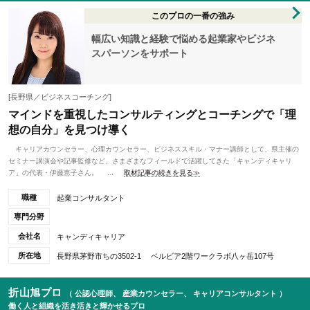
このプロの一番の強み
幅広い知識と経験で悩める起業家やビジネ
スパーソンをサポート
[長野県／ビジネスコーチング]
マインドを重視したコンサルティングとコーチングで「理
想の自分」を見つけ導く
キャリアカウンセラー、心理カウンセラー、ビジネススキル・マナー講師として、県主催の
セミナー講演会や記事監修など、さまざまなフィールドで活躍してきた「キャンディキャリ
ア」の代表・伊藤恵子さん。 ...
取材記事の続きを見る≫
職種
起業コンサルタント
専門分野
会社名
キャンディキャリア
所在地
長野県茅野市ちの3502-1 ベルビア2階ワークラボ八ヶ岳107号
折山旭プロ
（ 公認心理師、 産業カウンセラー、 キャリアコンサルタント ）
働く人と組織を活き活きと輝かせるプロ