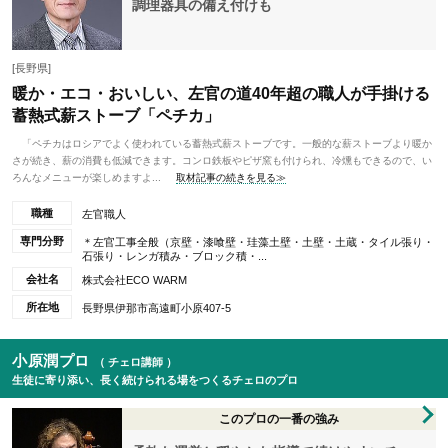
調理器具の備え付けも
[長野県]
暖か・エコ・おいしい、左官の道40年超の職人が手掛ける
蓄熱式薪ストーブ「ペチカ」
「ペチカはロシアでよく使われている蓄熱式薪ストーブです。一般的な薪ストーブより暖か
さが続き、薪の消費も低減できます。コンロ鉄板やピザ窯も付けられ、冷燻もできるので、い
ろんなメニューが楽しめますよ...
取材記事の続きを見る≫
職種
左官職人
専門分野
＊左官工事全般（京壁・漆喰壁・珪藻土壁・土壁・土蔵・タイル張り・
石張り・レンガ積み・ブロック積・...
会社名
株式会社ECO WARM
所在地
長野県伊那市高遠町小原407-5
小原潤プロ
（ チェロ講師 ）
生徒に寄り添い、長く続けられる場をつくるチェロのプロ
このプロの一番の強み