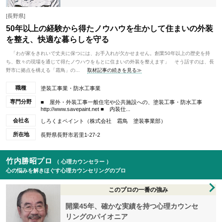
[長野県]
50年以上の経験から得たノウハウを生かして住まいの外装
を整え、快適な暮らしを守る
「わが家をきれいで丈夫に保つには、お手入れが欠かせません。創業50年以上の歴史を持
ち、数々の現場を通じて得たノウハウをもとに住まいの外装を整えます」 そう話すのは、長
野市に拠点を構える「霜鳥」の...
取材記事の続きを見る≫
職種
塗装工事業・防水工事業
専門分野
■ 屋外・外装工事一般住宅や公共施設への、塗装工事・防水工事
http://www.savepaint.net ■ 内装仕...
会社名
しろくまペイント（株式会社 霜鳥 塗装事業部）
所在地
長野県長野市若里1-27-2
竹内勝昭プロ
（ 心理カウンセラー ）
心の悩みを解きほぐす心理カウンセリングのプロ
このプロの一番の強み
開業45年、確かな実績を持つ心理カウンセ
リングのパイオニア