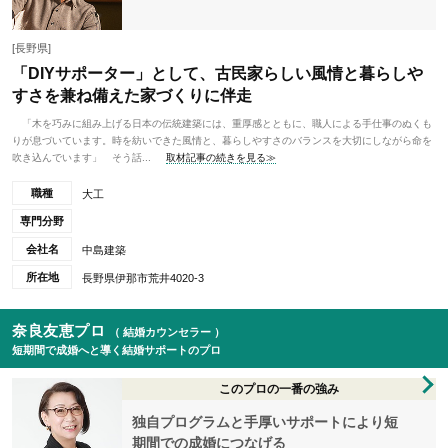
[長野県]
「DIYサポーター」として、古民家らしい風情と暮らしや
すさを兼ね備えた家づくりに伴走
「木を巧みに組み上げる日本の伝統建築には、重厚感とともに、職人による手仕事のぬくも
りが息づいています。時を紡いできた風情と、暮らしやすさのバランスを大切にしながら命を
吹き込んでいます」 そう話...
取材記事の続きを見る≫
職種
大工
専門分野
会社名
中島建築
所在地
長野県伊那市荒井4020-3
奈良友恵プロ
（ 結婚カウンセラー ）
短期間で成婚へと導く結婚サポートのプロ
このプロの一番の強み
独自プログラムと手厚いサポートにより短
期間での成婚につなげる