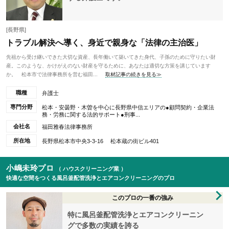
[長野県]
トラブル解決へ導く、身近で親身な「法律の主治医」
先祖から受け継いできた大切な資産、長年働いて築いてきた身代、子孫のために守りたい財
産。このような、かけがえのない財産を守るために、あなたは適切な方策を講じています
か。 松本市で法律事務所を営む福田...
取材記事の続きを見る≫
職種
弁護士
専門分野
松本・安曇野・木曽を中心に長野県中信エリアの●顧問契約・企業法
務・労務に関する法的サポート●刑事...
会社名
福田雅春法律事務所
所在地
長野県松本市中央3-3-16 松本蔵の街ビル401
小嶋未玲プロ
（ ハウスクリーニング業 ）
快適な空間をつくる風呂釜配管洗浄とエアコンクリーニングのプロ
このプロの一番の強み
特に風呂釜配管洗浄とエアコンクリーニン
グで多数の実績を誇る