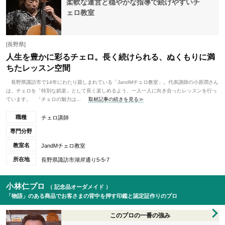
柔軟な運営と穏やかな指導で続けやすいチ
ェロ教室
[長野県]
人生を豊かに彩るチェロ。長く続けられる、ぬくもりに満
ちたレッスン空間
長野県諏訪市で14年にわたり親しまれている「JandMチェロ教室」。代表講師の小原潤さん
は、チェロを「特別な娯楽」として長く楽しめるよう、一人一人に向き合ったレッスンを行っ
ています。 「チェロの魅力は...
取材記事の続きを見る≫
職種
チェロ講師
専門分野
教室名
JandMチェロ教室
所在地
長野県諏訪市湖岸通り5-5-7
小林仁プロ
（ 記念品オーダメイド ）
「物語」のある商品でお客さまの背中を押す印鑑と認定証作りのプロ
このプロの一番の強み