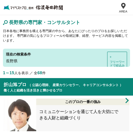
AREA
長野県の専門家・コンサルタント
日本各地に事務所を構える専門家の中から、あなたにぴったりのプロをお探しいただ
けます。 専門家の気になるプロフィールや取材記事、経歴、サービス内容を掲載して
います。
現在の検索条件
＋
長野県
フリーワー
ドで絞込み
1～15
68
人を表示 ／ 全
件
折山旭プロ
（ 公認心理師、 産業カウンセラー、 キャリアコンサルタント ）
働く人と組織を活き活きと輝かせるプロ
このプロの一番の強み
コミュニケーションを通じて人を大切にで
きる人財と組織づくり