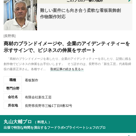
このプロの一番の強み
難しい案件にも向き合う柔軟な看板装飾創
作物製作対応
[長野県]
商材のブランドイメージや、企業のアイデンティティーを
示すサインで、ビジネスの伸展をサポート
「商材のブランドイメージを表したり、企業のアイデンティティーを示したり、記憶に残る
創作物でビジネスの伸展をお手伝いします」 そう話すのは、長野市の「新生工芸」代表取締
役の藤原正洋さん。各種サイ...
取材記事の続きを見る≫
職種
看板製作
専門分野
会社名
有限会社新生工芸
所在地
長野県長野市三輪1丁目8番32号
丸山大輔プロ
（ 料理人 ）
出張で特別な時間を演出するフードラボ×プライベートシェフのプロ