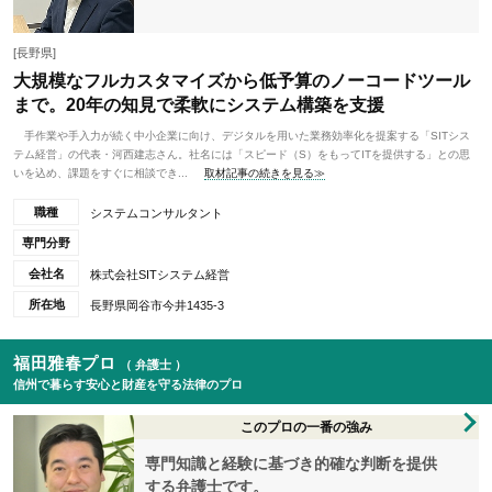
[長野県]
大規模なフルカスタマイズから低予算のノーコードツール
まで。20年の知見で柔軟にシステム構築を支援
手作業や手入力が続く中小企業に向け、デジタルを用いた業務効率化を提案する「SITシス
テム経営」の代表・河西建志さん。社名には「スピード（S）をもってITを提供する」との思
いを込め、課題をすぐに相談でき...
取材記事の続きを見る≫
職種
システムコンサルタント
専門分野
会社名
株式会社SITシステム経営
所在地
長野県岡谷市今井1435-3
福田雅春プロ
（ 弁護士 ）
信州で暮らす安心と財産を守る法律のプロ
このプロの一番の強み
専門知識と経験に基づき的確な判断を提供
する弁護士です。