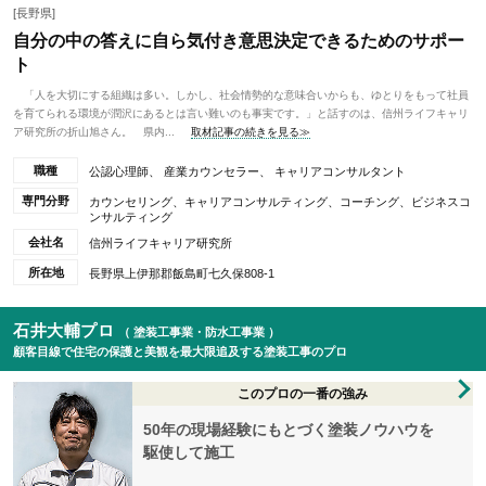
[長野県]
自分の中の答えに自ら気付き意思決定できるためのサポー
ト
「人を大切にする組織は多い。しかし、社会情勢的な意味合いからも、ゆとりをもって社員
を育てられる環境が潤沢にあるとは言い難いのも事実です。」と話すのは、信州ライフキャリ
ア研究所の折山旭さん。 県内...
取材記事の続きを見る≫
職種
公認心理師、 産業カウンセラー、 キャリアコンサルタント
専門分野
カウンセリング、キャリアコンサルティング、コーチング、ビジネスコ
ンサルティング
会社名
信州ライフキャリア研究所
所在地
長野県上伊那郡飯島町七久保808-1
石井大輔プロ
（ 塗装工事業・防水工事業 ）
顧客目線で住宅の保護と美観を最大限追及する塗装工事のプロ
このプロの一番の強み
50年の現場経験にもとづく塗装ノウハウを
駆使して施工