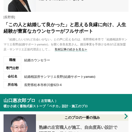
[長野県]
「この人と結婚して良かった」と思える良縁に向け、人生
経験が豊富なカウンセラーがフルサポート
「結婚したいけれど出会いがない」との声に応えるのは、長野県松本市で「結婚相談所サン
マリエ長野(結婚サポートyamato)」を開く奈良友恵さん。婚活事業を手掛けるIBJの正規加盟
店・サンマリエ正規代理店として...
取材記事の続きを見る≫
職種
結婚カウンセラー
専門分野
会社名
結婚相談所サンマリエ長野(結婚サポートyamato)
所在地
長野県松本市梓川倭923-4
山口惠次郎プロ
（ 左官職人 ）
暖かさ続く蓄熱式薪ストーブ「ペチカ」設計・施工のプロ
このプロの一番の強み
熟練の左官職人が施工、自由度高い設計で