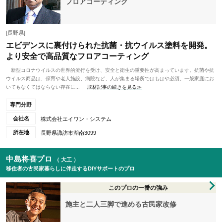
フロアコーティング
[長野県]
エビデンスに裏付けられた抗菌・抗ウイルス塗料を開発。
より安全で高品質なフロアコーティング
新型コロナウイルスの世界的流行を受け、安全と衛生の重要性が高まっています。抗菌や抗
ウイルス商品は、保育や老人施設、病院など、人が集まる場所ではもはや必須。一般家庭にお
いてもなくてはならない存在に...
取材記事の続きを見る≫
専門分野
会社名
株式会社エイワン・システム
所在地
長野県諏訪市湖南3099
中島将喜プロ
（ 大工 ）
移住者の古民家暮らしに伴走するDIYサポートのプロ
このプロの一番の強み
施主と二人三脚で進める古民家改修