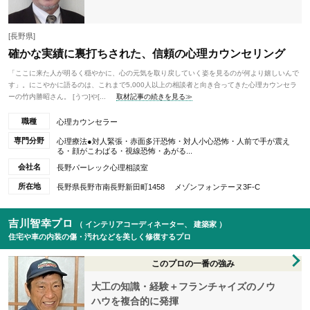
[長野県]
確かな実績に裏打ちされた、信頼の心理カウンセリング
「ここに来た人が明るく穏やかに、心の元気を取り戻していく姿を見るのが何より嬉しいんで
す」。にこやかに語るのは、これまで5,000人以上の相談者と向き合ってきた心理カウンセラ
ーの竹内勝昭さん。 [うつ]や[...
取材記事の続きを見る≫
職種
心理カウンセラー
専門分野
心理療法●対人緊張・赤面多汗恐怖・対人小心恐怖・人前で手が震え
る・顔がこわばる・視線恐怖・あがる...
会社名
長野パーレック心理相談室
所在地
長野県長野市南長野新田町1458 メゾンフォンテーヌ3F-C
吉川智幸プロ
（ インテリアコーディネーター、 建築家 ）
住宅や車の内装の傷・汚れなどを美しく修復するプロ
このプロの一番の強み
大工の知識・経験＋フランチャイズのノウ
ハウを複合的に発揮