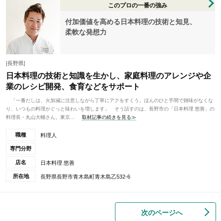
このプロの一番の強み
付加価値を高める日本料理の技術と知見、
柔軟な発想力
[長野県]
日本料理の技術と知識を生かし、家庭料理のアレンジや企
業のレシピ開発、食育などをサポート
「一番だしは、火加減に注意しながら丁寧にアクをすくう。ほんのひと手間で雑味がなくな
り、いつもの料理がぐっと味わいを増します」 そう話すのは、長野市の「日本料理 悠善」の
料理長・丸山大輔さん。東京...
取材記事の続きを見る≫
職種
料理人
専門分野
店名
日本料理 悠善
所在地
長野県長野市青木島町青木島乙532-6
次のページへ