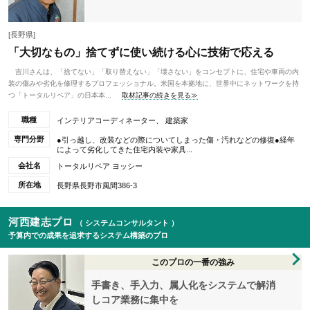
[長野県]
「大切なもの」捨てずに使い続ける心に技術で応える
吉川さんは、「捨てない」「取り替えない」「壊さない」をコンセプトに、住宅や車両の内
装の傷みや劣化を修理するプロフェッショナル。米国を本拠地に、世界中にネットワークを持
つ「トータルリペア」の日本本...
取材記事の続きを見る≫
職種
インテリアコーディネーター、 建築家
専門分野
●引っ越し、改装などの際についてしまった傷・汚れなどの修復●経年
によって劣化してきた住宅内装や家具...
会社名
トータルリペア ヨッシー
所在地
長野県長野市風間386-3
河西建志プロ
（ システムコンサルタント ）
予算内での成果を追求するシステム構築のプロ
このプロの一番の強み
手書き、手入力、属人化をシステムで解消
しコア業務に集中を