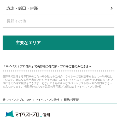
諏訪・飯田・伊那
長野その他
主要なエリア
「マイベストプロ信州」で長野県の専門家・プロをご覧のみなさまへ
長野県で活躍する専門家のこだわりや魅力をご紹介！ライターの取材記事をもとに一挙掲載し
ています。気になる専門家がいたら今すぐ相談しよう！ マイベストプロ信州では気になったプ
ロにはその場で相談もできます。あなたのまちの身近なスペシャリストや人気の専門家がきっ
と見つかります。 長野県のみんなが注目の専門家プロ探しは【マイベストプロ信州】
マイベストプロ TOP
マイベストプロ信州
長野の専門家