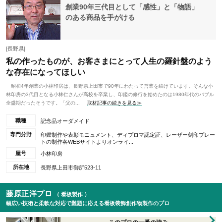
創業90年三代目として「感性」と「物語」
のある商品を手がける
[長野県]
私の作ったものが、お客さまにとって人生の羅針盤のよう
な存在になってほしい
昭和4年創業の小林印房は、長野県上田市で90年にわたって営業を続けています。そんな小
林印房の3代目となる小林仁さんが高校を卒業し、印鑑の修行を始めたのは1980年代のバブル
全盛期だったそうです。「父の...
取材記事の続きを見る≫
職種
記念品オーダメイド
専門分野
印鑑制作や表彰モニュメント、ディプロマ認定証、レーザー刻印プレー
トの制作各WEBサイトよりオンライ...
屋号
小林印房
所在地
長野県上田市御所523-11
藤原正洋プロ
（ 看板製作 ）
幅広い技術と柔軟な対応で難題に応える看板装飾創作物製作のプロ