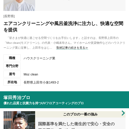
[長野県]
エアコンクリーニングや風呂釜洗浄に注力し、快適な空間
を提供
「皆さまが快適に過ごせる空間づくりをお手伝いします」と話すのは、長野県上田市の
「Moz clean(モズクリーン)」の代表・小嶋未玲さん。マイホームや賃貸物件などのハウスクリ
ーニング業に従事し、上田市をはじ...
取材記事の続きを見る≫
職種
ハウスクリーニング業
専門分野
屋号
Moz clean
所在地
長野県上田市小泉1493-2
塚田秀治プロ
優れた品質と抗菌力を持つUVフロアコーティングのプロ
このプロの一番の強み
国際基準を満たした衛生的で安心・安全の