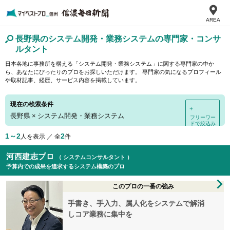
AREA
長野県のシステム開発・業務システムの専門家・コンサ
ルタント
日本各地に事務所を構える「システム開発・業務システム」に関する専門家の中か
ら、あなたにぴったりのプロをお探しいただけます。 専門家の気になるプロフィール
や取材記事、経歴、サービス内容を掲載しています。
現在の検索条件
＋
長野県
×
システム開発・業務システム
フリーワー
ドで絞込み
1～2
2
人を表示 ／ 全
件
河西建志プロ
（ システムコンサルタント ）
予算内での成果を追求するシステム構築のプロ
このプロの一番の強み
手書き、手入力、属人化をシステムで解消
しコア業務に集中を