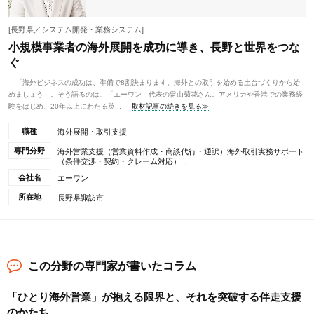
[長野県／システム開発・業務システム]
小規模事業者の海外展開を成功に導き、長野と世界をつな
ぐ
「海外ビジネスの成功は、準備で8割決まります。海外との取引を始める土台づくりから始
めましょう」。そう語るのは、「エーワン」代表の畠山菊花さん。アメリカや香港での業務経
験をはじめ、20年以上にわたる英...
取材記事の続きを見る≫
職種
海外展開・取引支援
専門分野
海外営業支援（営業資料作成・商談代行・通訳）海外取引実務サポート
（条件交渉・契約・クレーム対応）...
会社名
エーワン
所在地
長野県諏訪市
この分野の専門家が書いたコラム
「ひとり海外営業」が抱える限界と、それを突破する伴走支援
のかたち