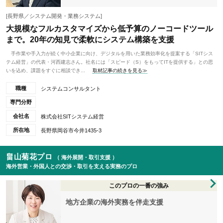
[長野県／システム開発・業務システム]
大規模なフルカスタマイズから低予算のノーコードツール
まで。20年の知見で柔軟にシステム構築を支援
手作業や手入力が続く中小企業に向け、デジタルを用いた業務効率化を提案する「SITシス
テム経営」の代表・河西建志さん。社名には「スピード（S）をもってITを提供する」との思
いを込め、課題をすぐに相談でき...
取材記事の続きを見る≫
職種
システムコンサルタント
専門分野
会社名
株式会社SITシステム経営
所在地
長野県岡谷市今井1435-3
畠山菊花プロ
（ 海外展開・取引支援 ）
海外営業・外国人との交渉・取引を支える実務のプロ
このプロの一番の強み
地方企業の海外実務を伴走支援