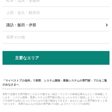
松本・塩尻・安曇野
上田・佐久・軽井沢
諏訪・飯田・伊那
長野その他
主要なエリア
「マイベストプロ信州」で長野、システム開発・業務システムの専門家・プロをご覧
のみなさまへ
長野で活躍する専門家のこだわりや魅力をご紹介！ライターの取材記事をもとに一挙掲載して
います。システム開発・業務システムの専門家が気になったら今すぐ相談しよう！ マイベスト
プロ信州では気になったプロにはその場で相談もできます。あなたにあった専門家がきっと見
つかります。 長野のみんなが注目の専門家プロ探しは【マイベストプロ信州】