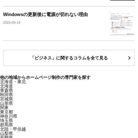
Windowsの更新後に電源が切れない理由
2023-09-14
「ビジネス」に関するコラムを全て見る
他の地域からホームページ制作の専門家を探す
北海道・東北
北海道
青森県
秋田県
宮城県
山形県
関東
東京都
神奈川県
埼玉県
群馬県
北陸・甲信越
山梨県
長野県