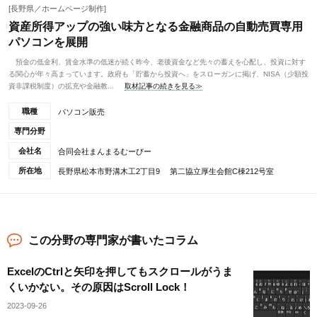
[長野県／ホームページ制作]
資産所得アップの強い味方となる金融商品の自動売買専用
パソコンを展開
預金の低金利、賃金水準の低迷が続く昨今、老後資金など先々の蓄えを心配し、投資に対す
る関心が年々高まっています。政府も「貯蓄から投資へ」をスローガンに掲げ、NISA（少額投
資非課税制度）の拡充や金融教...
取材記事の続きを見る≫
職種
パソコン販売
専門分野
会社名
合同会社まんまるむーびー
所在地
長野県松本市野溝木工2丁目9 第二協立厚生会館C棟212号室
この分野の専門家が書いたコラム
ExcelのCtrlと矢印を押してもスクロールがうま
くいかない。その原因はScroll Lock！
2023-09-26