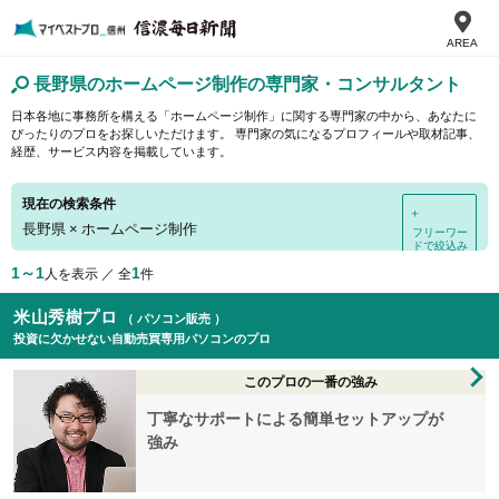
AREA
長野県のホームページ制作の専門家・コンサルタント
日本各地に事務所を構える「ホームページ制作」に関する専門家の中から、あなたに
ぴったりのプロをお探しいただけます。 専門家の気になるプロフィールや取材記事、
経歴、サービス内容を掲載しています。
現在の検索条件
＋
長野県
×
ホームページ制作
フリーワー
ドで絞込み
1～1
1
人を表示 ／ 全
件
米山秀樹プロ
（ パソコン販売 ）
投資に欠かせない自動売買専用パソコンのプロ
このプロの一番の強み
丁寧なサポートによる簡単セットアップが
強み