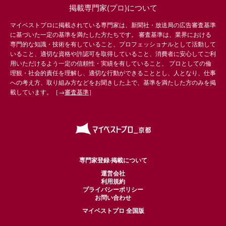
掲載専門家(プロ)について
マイベストプロに掲載されている専門家は、新聞社・放送局の広告審査基準
に基づいた一定の基準を満たした方たちです。 審査基準は、業界における
専門的な知識・技術を有していること、プロフェッショナルとして活動して
いること、適切な資格や許認可を取得していること、消費者に安心してご利
用いただけるよう一定の信頼性・実績を有していること、 プロとしての倫
理観・社会的責任を理解し、適切な行動ができることとし、人となり、仕事
への考え方、取り組み方などをお聞きした上で、基準を満たした方のみを掲
載しています。［→
審査基準
］
専門家登録·掲載について
運営会社
利用規約
プライバシーポリシー
お問い合わせ
マイベストプロ 全国版