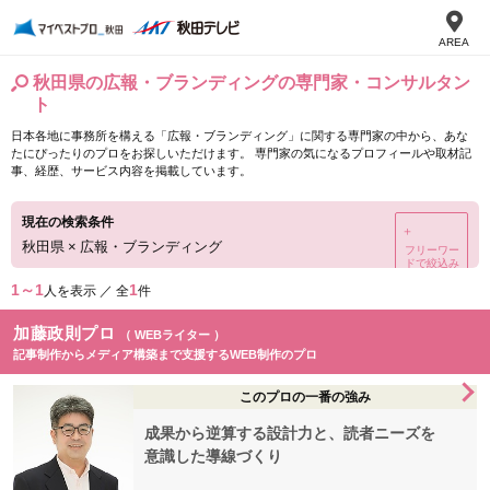
AREA
秋田県の広報・ブランディングの専門家・コンサルタン
ト
日本各地に事務所を構える「広報・ブランディング」に関する専門家の中から、あな
たにぴったりのプロをお探しいただけます。 専門家の気になるプロフィールや取材記
事、経歴、サービス内容を掲載しています。
現在の検索条件
＋
秋田県
×
広報・ブランディング
フリーワー
ドで絞込み
1～1
1
人を表示 ／ 全
件
加藤政則プロ
（ WEBライター ）
記事制作からメディア構築まで支援するWEB制作のプロ
このプロの一番の強み
成果から逆算する設計力と、読者ニーズを
意識した導線づくり