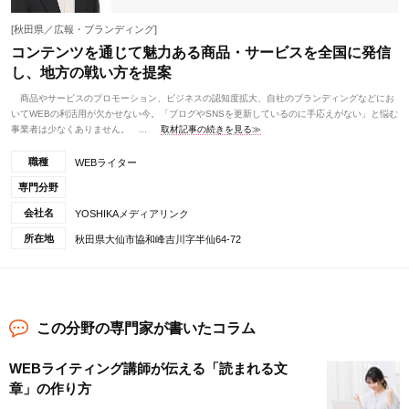
[秋田県／広報・ブランディング]
コンテンツを通じて魅力ある商品・サービスを全国に発信
し、地方の戦い方を提案
商品やサービスのプロモーション、ビジネスの認知度拡大、自社のブランディングなどにお
いてWEBの利活用が欠かせない今。「ブログやSNSを更新しているのに手応えがない」と悩む
事業者は少なくありません。 ...
取材記事の続きを見る≫
職種
WEBライター
専門分野
会社名
YOSHIKAメディアリンク
所在地
秋田県大仙市協和峰吉川字半仙64-72
この分野の専門家が書いたコラム
WEBライティング講師が伝える「読まれる文
章」の作り方