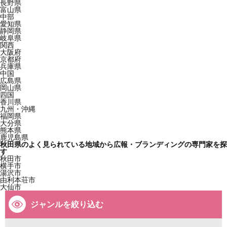
長野県
富山県
中部
愛知県
静岡県
岐阜県
関西
大阪府
京都府
兵庫県
中国
広島県
岡山県
四国
香川県
九州・沖縄
福岡県
大分県
熊本県
鹿児島県
秋田県のよく見られている地域から広報・ブランディングの専門家を探
す
秋田市
横手市
湯沢市
由利本荘市
大仙市
ジャンルを絞り込む