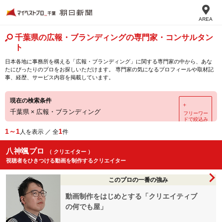
AREA
千葉県の広報・ブランディングの専門家・コンサルタン
ト
日本各地に事務所を構える「広報・ブランディング」に関する専門家の中から、あな
たにぴったりのプロをお探しいただけます。 専門家の気になるプロフィールや取材記
事、経歴、サービス内容を掲載しています。
現在の検索条件
＋
千葉県
×
広報・ブランディング
フリーワー
ドで絞込み
1～1
1
人を表示 ／ 全
件
八神颯プロ
（ クリエイター ）
視聴者をひきつける動画を制作するクリエイター
このプロの一番の強み
動画制作をはじめとする「クリエイティブ
の何でも屋」