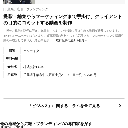
[千葉県／広報・ブランディング]
撮影・編集からマーケティングまで手掛け、クライアント
の目的にコミットする動画を制作
近年、視覚や聴覚に訴え、文章よりも多くの情報量を届けられる動画が普及しています。
SNSやホームページはもとより、教育現場の教材としても活用され、プロモーションや採用活
動の一環として取り入れる企業も少...
取材記事の続きを見る≫
職種
クリエイター
専門分野
会社名
株式会社Ecxis
所在地
千葉県千葉市中央区富士見2-7-9 富士見ビル609号
「ビジネス」に関するコラムを全て見る
他の地域から広報・ブランディングの専門家を探す
北海道・東北