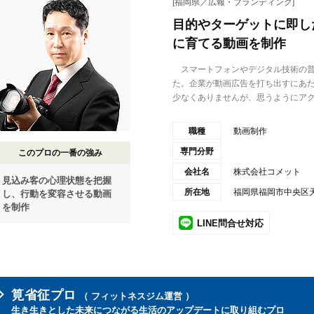
[福岡県／広報・ブランディング]
目的やターゲットに即し
に育てる動画を制作
スマートフォンやデジタル技術の普
た。企業が動画広告を打ち出すにあ
少なくありませんが、思うようにアク.
職種
動画制作
専門分野
このプロの一番の強み
会社名
株式会社コメット
見込み客の心理状態を把握
所在地
福岡県福岡市中央区天神
し、行動を変容させる動画
を制作
LINE問合せ対応
筧省征プロ
（ フィットネスジム運営 ）
生き生きとした未来につながる生活のアップデートに取り組むプロ