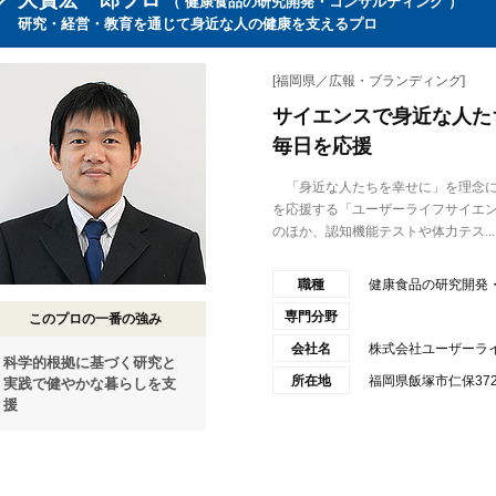
大貫宏一郎プロ
（ 健康食品の研究開発・コンサルティング ）
研究・経営・教育を通じて身近な人の健康を支えるプロ
[福岡県／広報・ブランディング]
サイエンスで身近な人た
毎日を応援
「身近な人たちを幸せに」を理念に
を応援する「ユーザーライフサイエ
のほか、認知機能テストや体力テス...
職種
健康食品の研究開発
専門分野
このプロの一番の強み
会社名
株式会社ユーザーラ
科学的根拠に基づく研究と
所在地
福岡県飯塚市仁保372
実践で健やかな暮らしを支
援