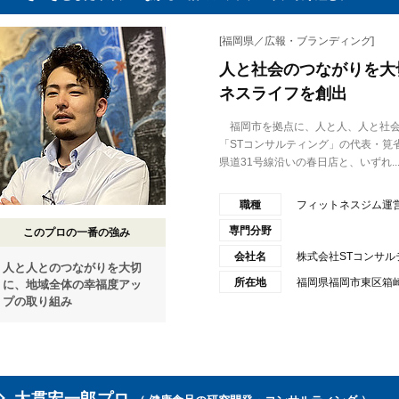
[福岡県／広報・ブランディング]
人と社会のつながりを大
ネスライフを創出
福岡市を拠点に、人と人、人と社会
「STコンサルティング」の代表・筧
県道31号線沿いの春日店と、いずれ..
職種
フィットネスジム運
専門分野
このプロの一番の強み
会社名
株式会社STコンサル
人と人とのつながりを大切
所在地
福岡県福岡市東区箱崎1
に、地域全体の幸福度アッ
プの取り組み