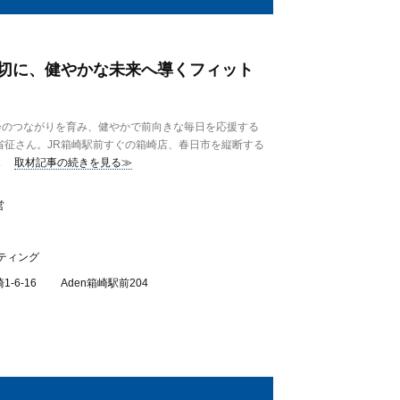
切に、健やかな未来へ導くフィット
のつながりを育み、健やかで前向きな毎日を応援する
省征さん。JR箱崎駅前すぐの箱崎店、春日市を縦断する
.
取材記事の続きを見る≫
営
ティング
-6-16 Aden箱崎駅前204