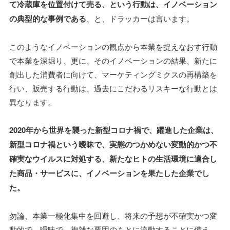
て冷蔵庫を位置付けて売る、という行動は、イノベーション
の典型的な事例である
、と、ドラッカーは言います。
このようなイノベーションの観点から本業を捉えなおす行動
で本業を深堀り、更に、そのイノベーションの結果、新たに
創出した消費者に向けて、マーケティングミクスの再構築を
行い、販売する行動は、過去にこだわるリスキーな行動とは
異なります。
2020年から世界を襲った新型コロナ禍で、躍進した企業は、
新型コロナ禍という曖昧で、実態のつかめない変動的かつ不
確実なウイルスに対処する、新たなヒトの生活環境に適合し
た商品・サービスに、イノベーションを果たした企業でし
た。
勿論、本業一極化集中を回避し、将来の予想が不確実かつ変
動的で、曖昧で、複雑な要因のもとに流動することに備え、