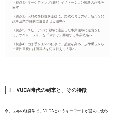
《視点1》マーケティング戦略とイノベーション戦略の両輪を
回す
《視点2》人材の多様性を基礎に、柔軟な考え方や、新たな発
想を企業の目的に適合させる組織へ
《視点3》スピーディに環境に適合した事業領域に進出をし
て、オペレーションを「今すぐ」開始する事業戦略へ
《視点4》働き手が主体の仕事で、熱意を高め、規律重視から
生産性重視に評価基準を切り替える人事へ
1．VUCA時代の到来と、その特徴
今、世界の経営学で、VUCAというキーワードが盛んに使わ