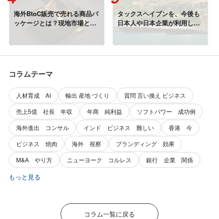
海外BtoC販売で売れる商品パ
タックスヘイブンを、今後も
ッケージとは？現地市場と消
日本人や日本企業が利用し続
費者に選ばれるデザイン戦略
ける条件
コラムテーマ
人材育成 AI
輸出 産地 づくり
質問 言い換え ビジネス
売上5億 社長 年収
年商 純利益
ソフトパワー 成功例
海外進出 コンサル
インド ビジネス 難しい
香港 今
ビジネス 焼肉
海外 視察
ブランディング 効果
M&A やり方
ニューヨーク コルレス
銀行 企業 関係
もっと見る
コラム一覧に戻る