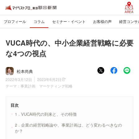
AREA
プロフィール
コラム
セミナー・イベント
お客様の声
経営コンサ
VUCA時代の、中小企業経営戦略に必要
な4つの視点
松本尚典
2022年3月12日
2023年6月2日
テーマ：
事業計画 マーケティング戦略
目次
1．VUCA時代の到来と、その特徴
2．企業の経営戦略論や、事業計画は、どう変わるべきなの
か？