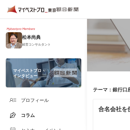
Mybestpro Members
松本尚典
経営コンサルタント
マイベストプロ・
インタビュー
テーマ：銀行口
プロフィール
合名会社を
コラム