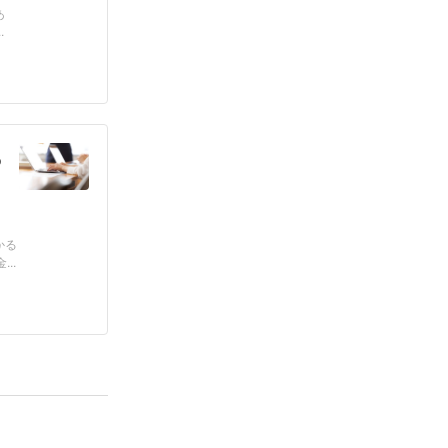
あ
.
っ
かる
..