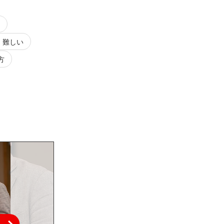
 難しい
方