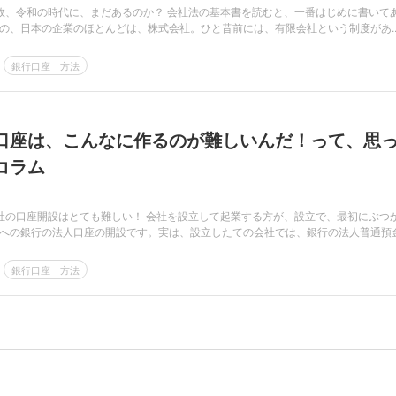
故、令和の時代に、まだあるのか？ 会社法の基本書を読むと、一番はじめに書いて
の、日本の企業のほとんどは、株式会社。ひと昔前には、有限会社という制度があ..
銀行口座 方法
口座は、こんなに作るのが難しいんだ！って、思
コラム
社の口座開設はとても難しい！ 会社を設立して起業する方が、設立で、最初にぶつ
への銀行の法人口座の開設です。実は、設立したての会社では、銀行の法人普通預金.
銀行口座 方法